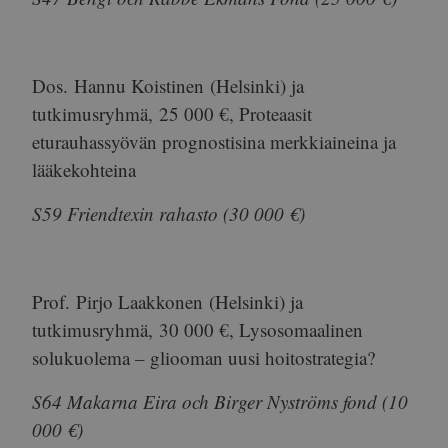
Dos.
Hannu Koistinen
(Helsinki) ja
tutkimusryhmä,
25 000 €
, Proteaasit
eturauhassyövän prognostisina merkkiaineina ja
lääkekohteina
S59 Friendtexin rahasto (30 000 €)
Prof.
Pirjo Laakkonen
(Helsinki) ja
tutkimusryhmä,
30 000 €
, Lysosomaalinen
solukuolema – gliooman uusi hoitostrategia?
S64 Makarna Eira och Birger Nyströms fond (10
000 €)