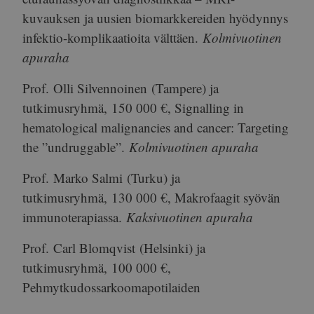
kuvauksen ja uusien biomarkkereiden hyödynnys
infektio-komplikaatioita välttäen.
Kolmivuotinen
apuraha
Prof.
Olli Silvennoinen
(Tampere) ja
tutkimusryhmä,
150 000 €
, Signalling in
hematological malignancies and cancer: Targeting
the ”undruggable”.
Kolmivuotinen apuraha
Prof.
Marko Salmi
(Turku) ja
tutkimusryhmä,
130 000 €
, Makrofaagit syövän
immunoterapiassa.
Kaksivuotinen apuraha
Prof.
Carl Blomqvist
(Helsinki) ja
tutkimusryhmä,
100 000 €
,
Pehmytkudossarkoomapotilaiden