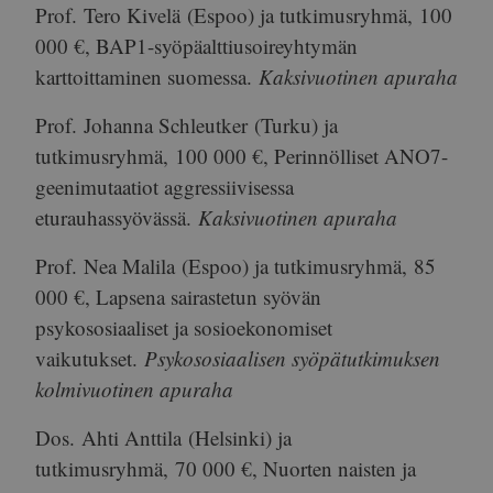
Prof.
Tero Kivelä
(Espoo) ja tutkimusryhmä,
100
000 €
, BAP1-syöpäalttiusoireyhtymän
karttoittaminen suomessa.
Kaksivuotinen apuraha
Prof.
Johanna Schleutker
(Turku) ja
tutkimusryhmä,
100 000 €
, Perinnölliset ANO7-
geenimutaatiot aggressiivisessa
eturauhassyövässä.
Kaksivuotinen apuraha
Prof.
Nea Malila
(Espoo) ja tutkimusryhmä,
85
000 €
, Lapsena sairastetun syövän
psykososiaaliset ja sosioekonomiset
vaikutukset.
Psykososiaalisen syöpätutkimuksen
kolmivuotinen apuraha
Dos.
Ahti Anttila
(Helsinki) ja
tutkimusryhmä,
70 000 €
, Nuorten naisten ja