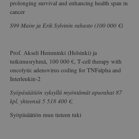
prolonging survival and enhancing health span in
cancer
S99 Maire ja Erik Sylvinin rahasto (100 000 €)
Prof.
Akseli Hemminki
(Helsinki) ja
tutkimusryhmä,
100 000 €
, T-cell therapy with
oncolytic adenovirus coding for TNFalpha and
Interleukin-2
Syöpäsäätiön syksyllä myöntämät apurahat 87
kpl, yhteensä 5 518 400 €.
Syöpäsäätiön muu tieteen tuki