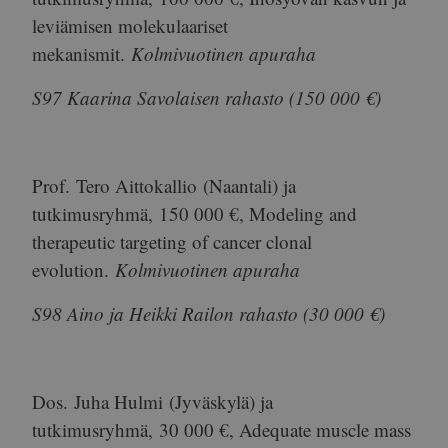
leviämisen molekulaariset
mekanismit.
Kolmivuotinen apuraha
S97 Kaarina Savolaisen rahasto (150 000 €)
Prof.
Tero Aittokallio
(Naantali) ja
tutkimusryhmä,
150 000 €
, Modeling and
therapeutic targeting of cancer clonal
evolution.
Kolmivuotinen apuraha
S98 Aino ja Heikki Railon rahasto (30 000 €)
Dos.
Juha Hulmi
(Jyväskylä) ja
tutkimusryhmä,
30 000 €
, Adequate muscle mass