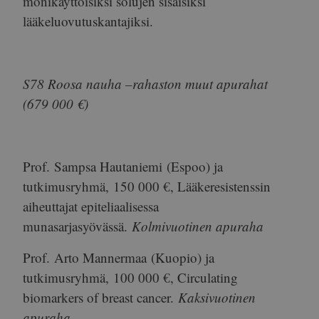
monikäyttöisiksi solujen sisäisiksi
lääkeluovutuskantajiksi.
S78 Roosa nauha –rahaston muut apurahat
(679 000 €)
Prof.
Sampsa Hautaniemi
(Espoo) ja
tutkimusryhmä,
150 000 €
, Lääkeresistenssin
aiheuttajat epiteliaalisessa
munasarjasyövässä.
Kolmivuotinen apuraha
Prof.
Arto Mannermaa
(Kuopio) ja
tutkimusryhmä,
100 000 €
, Circulating
biomarkers of breast cancer.
Kaksivuotinen
apuraha