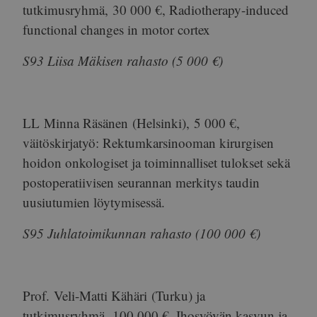
tutkimusryhmä,
30 000 €
, Radiotherapy-induced
functional changes in motor cortex
S93 Liisa Mäkisen rahasto (5 000 €)
LL
Minna Räsänen
(Helsinki),
5 000 €
,
väitöskirjatyö: Rektumkarsinooman kirurgisen
hoidon onkologiset ja toiminnalliset tulokset sekä
postoperatiivisen seurannan merkitys taudin
uusiutumien löytymisessä.
S95 Juhlatoimikunnan rahasto (100 000 €)
Prof.
Veli-Matti Kähäri
(Turku) ja
tutkimusryhmä,
100 000 €
, Ihosyövän kasvun ja