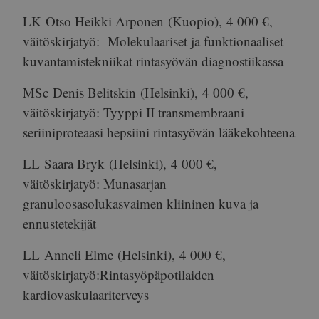
LK
Otso Heikki Arponen
(Kuopio),
4 000 €
,
väitöskirjatyö: Molekulaariset ja funktionaaliset
kuvantamistekniikat rintasyövän diagnostiikassa
MSc
Denis Belitskin
(Helsinki),
4 000 €
,
väitöskirjatyö: Tyyppi II transmembraani
seriiniproteaasi hepsiini rintasyövän lääkekohteena
LL
Saara Bryk
(Helsinki),
4 000 €
,
väitöskirjatyö: Munasarjan
granuloosasolukasvaimen kliininen kuva ja
ennustetekijät
LL
Anneli Elme
(Helsinki),
4 000 €
,
väitöskirjatyö:Rintasyöpäpotilaiden
kardiovaskulaariterveys