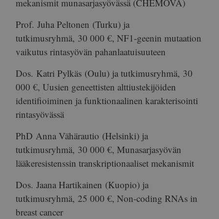
mekanismit munasarjasyövässä (CHEMOVA)
Prof.
Juha Peltonen
(Turku) ja
tutkimusryhmä,
30 000 €
, NF1-geenin mutaation
vaikutus rintasyövän pahanlaatuisuuteen
Dos.
Katri Pylkäs
(Oulu) ja tutkimusryhmä,
30
000 €
, Uusien geneettisten alttiustekijöiden
identifioiminen ja funktionaalinen karakterisointi
rintasyövässä
PhD
Anna Vähärautio
(Helsinki) ja
tutkimusryhmä,
30 000 €
, Munasarjasyövän
lääkeresistenssin transkriptionaaliset mekanismit
Dos.
Jaana Hartikainen
(Kuopio) ja
tutkimusryhmä,
25 000 €
, Non-coding RNAs in
breast cancer