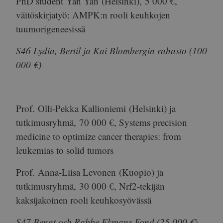
PhD student
Yan Yan
(Helsinki),
5 000 €
,
väitöskirjatyö: AMPK:n rooli keuhkojen
tuumorigeneesissä
S46 Lydia, Bertil ja Kai Blombergin rahasto (100
000 €)
Prof.
Olli-Pekka Kallioniemi
(Helsinki) ja
tutkimusryhmä,
70 000 €
, Systems precision
medicine to optimize cancer therapies: from
leukemias to solid tumors
Prof.
Anna-Liisa Levonen
(Kuopio) ja
tutkimusryhmä,
30 000 €
, Nrf2-tekijän
kaksijakoinen rooli keuhkosyövässä
S47 Bengt och Rabbe Ekmans Fond (25 000 €)