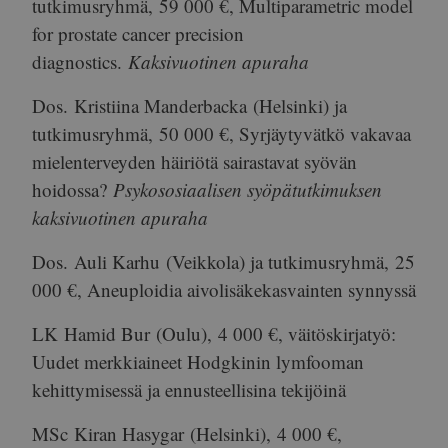
tutkimusryhmä,
59 000 €
, Multiparametric model
for prostate cancer precision
diagnostics.
Kaksivuotinen apuraha
Dos.
Kristiina Manderbacka
(Helsinki) ja
tutkimusryhmä,
50 000 €
, Syrjäytyvätkö vakavaa
mielenterveyden häiriötä sairastavat syövän
hoidossa?
Psykososiaalisen syöpätutkimuksen
kaksivuotinen apuraha
Dos.
Auli Karhu
(Veikkola) ja tutkimusryhmä,
25
000 €
, Aneuploidia aivolisäkekasvainten synnyssä
LK
Hamid Bur
(Oulu),
4 000 €
, väitöskirjatyö:
Uudet merkkiaineet Hodgkinin lymfooman
kehittymisessä ja ennusteellisina tekijöinä
MSc
Kiran Hasygar
(Helsinki),
4 000 €
,