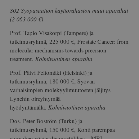
S02 Syöpäsäätiön käyttörahaston muut apurahat
(2 063 000 €)
Prof.
Tapio Visakorpi
(Tampere) ja
tutkimusryhmä,
225 000 €
, Prostate Cancer: from
molecular mechanisms towards precision
treatment.
Kolmivuotinen apuraha
Prof.
Päivi Peltomäki
(Helsinki) ja
tutkimusryhmä,
180 000 €
, Syövän
varhaisimpien molekyylimuutosten jäljitys
Lynchin oireyhtymää
hyödyntämällä.
Kolmivuotinen apuraha
Dos.
Peter Boström
(Turku) ja
tutkimusryhmä,
150 000 €
, Kohti parempaa
eturauhassyövän diagnostiikkaa – MRI-