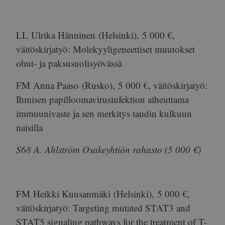
LL
Ulrika Hänninen
(Helsinki),
5 000 €
,
väitöskirjatyö: Molekyyligeneettiset muutokset
ohut- ja paksusuolisyövässä
FM
Anna Paaso
(Rusko),
5 000 €
, väitöskirjatyö:
Ihmisen papilloomavirusinfektion aiheuttama
immuunivaste ja sen merkitys taudin kulkuun
naisilla
S68 A. Ahlström Osakeyhtiön rahasto (5 000 €)
FM
Heikki Kuusanmäki
(Helsinki),
5 000 €
,
väitöskirjatyö: Targeting mutated STAT3 and
STAT5 signaling pathways for the treatment of T-