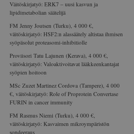
Väitöskirjatyö: ERK7 – uusi kasvun ja
lipidimetabolian säätelijä
FM
Jenny Joutsen
(Turku),
4 000 €
,
väitöskirjatyö: HSF2:n alassäätely altistaa ihmisen
syöpäsolut proteasomi-inhibitiolle
Proviisori
Tatu Lajunen
(Kerava),
4 000 €
,
väitöskirjatyö: Valoaktivoitavat lääkkeenkantajat
syöpien hoitoon
MSc
Zuzet Martinez Cordova
(Tampere),
4 000
€
, väitöskirjatyö: Role of Proprotein Convertase
FURIN in cancer immunity
FM
Rasmus Niemi
(Turku),
4 000 €
,
väitöskirjatyö: Kasvaimen mikroympäristön
sondeeraus