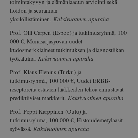
toimintakyvyn ja elämänlaadun arviointi sekä
hoidon ja seurannan
yksilöllistäminen.
Kaksivuotinen apuraha
Prof.
Olli Carpen
(Espoo) ja tutkimusryhmä,
100
000 €
, Munasarjasyövän uudet
kudosmerkkiaineet tutkimuksen ja diagnostiikan
työkaluina.
Kaksivuotinen apuraha
Prof.
Klaus Elenius
(Turku) ja
tutkimusryhmä,
100 000 €
, Uudet ERBB-
reseptoreita estävien lääkkeiden tehoa ennustavat
prediktiiviset markkerit.
Kaksivuotinen apuraha
Prof.
Peppi Karppinen
(Oulu) ja
tutkimusryhmä,
100 000 €
, Histonidemetylaasit
syövässä.
Kaksivuotinen apuraha