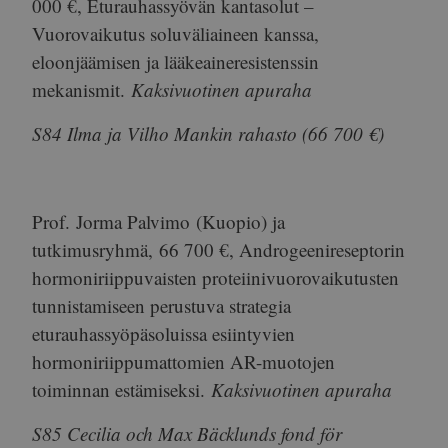
000 €
, Eturauhassyövän kantasolut –
Vuorovaikutus soluväliaineen kanssa,
eloonjäämisen ja lääkeaineresistenssin
mekanismit.
Kaksivuotinen apuraha
S84 Ilma ja Vilho Mankin rahasto (66 700 €)
Prof.
Jorma Palvimo
(Kuopio) ja
tutkimusryhmä,
66 700 €
, Androgeenireseptorin
hormoniriippuvaisten proteiinivuorovaikutusten
tunnistamiseen perustuva strategia
eturauhassyöpäsoluissa esiintyvien
hormoniriippumattomien AR-muotojen
toiminnan estämiseksi.
Kaksivuotinen apuraha
S85 Cecilia och Max Bäcklunds fond för