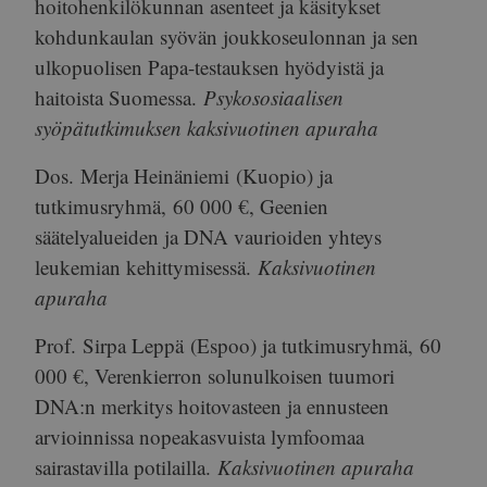
hoitohenkilökunnan asenteet ja käsitykset
kohdunkaulan syövän joukkoseulonnan ja sen
ulkopuolisen Papa-testauksen hyödyistä ja
haitoista Suomessa.
Psykososiaalisen
syöpätutkimuksen kaksivuotinen apuraha
Dos.
Merja Heinäniemi
(Kuopio) ja
tutkimusryhmä,
60 000 €
, Geenien
säätelyalueiden ja DNA vaurioiden yhteys
leukemian kehittymisessä.
Kaksivuotinen
apuraha
Prof.
Sirpa Leppä
(Espoo) ja tutkimusryhmä,
60
000 €
, Verenkierron solunulkoisen tuumori
DNA:n merkitys hoitovasteen ja ennusteen
arvioinnissa nopeakasvuista lymfoomaa
sairastavilla potilailla.
Kaksivuotinen apuraha