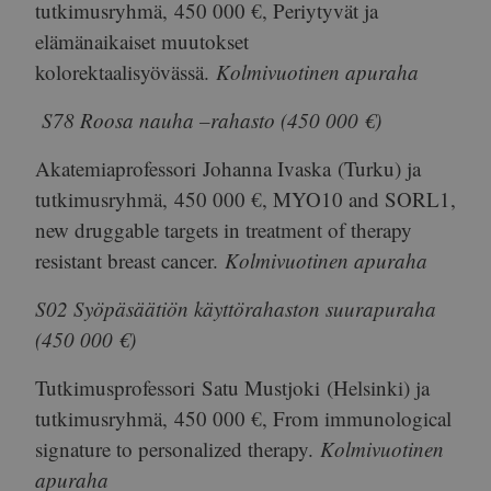
tutkimusryhmä,
450 000 €
, Periytyvät ja
elämänaikaiset muutokset
kolorektaalisyövässä.
Kolmivuotinen apuraha
S78 Roosa nauha –rahasto (450 000 €)
Akatemiaprofessori
Johanna Ivaska
(Turku) ja
tutkimusryhmä,
450 000 €
, MYO10 and SORL1,
new druggable targets in treatment of therapy
resistant breast cancer.
Kolmivuotinen apuraha
S02 Syöpäsäätiön käyttörahaston suurapuraha
(450 000 €)
Tutkimusprofessori
Satu Mustjoki
(Helsinki) ja
tutkimusryhmä,
450 000 €
, From immunological
signature to personalized therapy.
Kolmivuotinen
apuraha