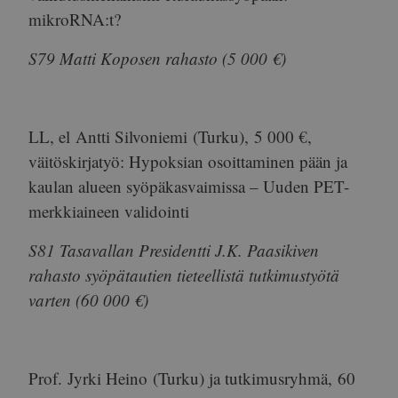
mikroRNA:t?
S79 Matti Koposen rahasto (5 000 €)
LL, el
Antti Silvoniemi
(Turku),
5 000 €
,
väitöskirjatyö: Hypoksian osoittaminen pään ja
kaulan alueen syöpäkasvaimissa – Uuden PET-
merkkiaineen validointi
S81 Tasavallan Presidentti J.K. Paasikiven
rahasto syöpätautien tieteellistä tutkimustyötä
varten (60 000 €)
Prof.
Jyrki Heino
(Turku) ja tutkimusryhmä,
60