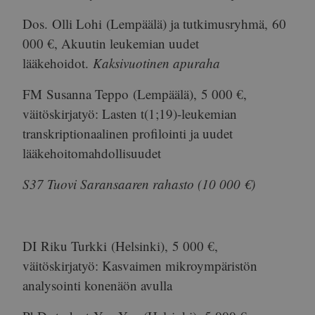
Dos.
Olli Lohi
(Lempäälä) ja tutkimusryhmä,
60
000 €
, Akuutin leukemian uudet
lääkehoidot.
Kaksivuotinen apuraha
FM
Susanna Teppo
(Lempäälä),
5 000 €
,
väitöskirjatyö: Lasten t(1;19)-leukemian
transkriptionaalinen profilointi ja uudet
lääkehoitomahdollisuudet
S37 Tuovi Saransaaren rahasto (10 000 €)
DI
Riku Turkki
(Helsinki),
5 000 €
,
väitöskirjatyö: Kasvaimen mikroympäristön
analysointi konenäön avulla