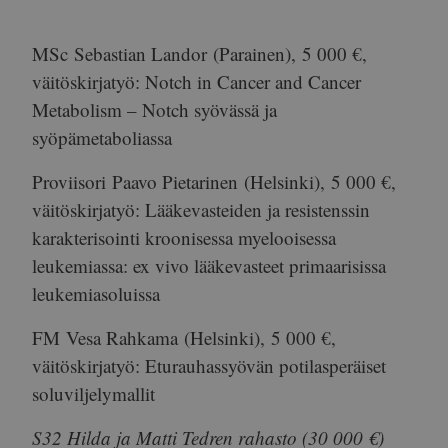
MSc
Sebastian Landor
(Parainen),
5 000 €
,
väitöskirjatyö: Notch in Cancer and Cancer
Metabolism – Notch syövässä ja
syöpämetaboliassa
Proviisori
Paavo Pietarinen
(Helsinki),
5 000 €
,
väitöskirjatyö: Lääkevasteiden ja resistenssin
karakterisointi kroonisessa myelooisessa
leukemiassa: ex vivo lääkevasteet primaarisissa
leukemiasoluissa
FM
Vesa Rahkama
(Helsinki),
5 000 €
,
väitöskirjatyö: Eturauhassyövän potilasperäiset
soluviljelymallit
S32 Hilda ja Matti Tedren rahasto (30 000 €)