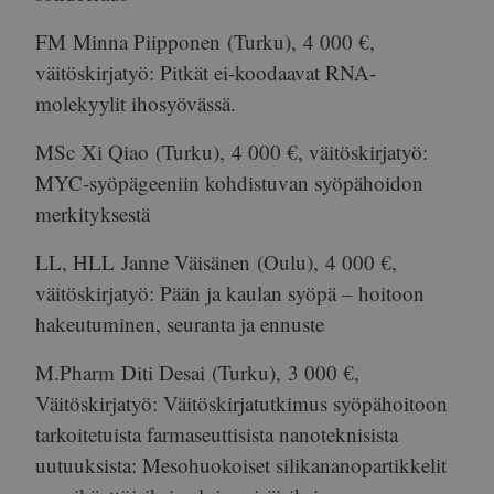
FM
Minna Piipponen
(Turku),
4 000 €
,
väitöskirjatyö: Pitkät ei-koodaavat RNA-
molekyylit ihosyövässä.
MSc
Xi Qiao
(Turku),
4 000 €
, väitöskirjatyö:
MYC-syöpägeeniin kohdistuvan syöpähoidon
merkityksestä
LL, HLL
Janne Väisänen
(Oulu),
4 000 €
,
väitöskirjatyö: Pään ja kaulan syöpä – hoitoon
hakeutuminen, seuranta ja ennuste
M.Pharm
Diti Desai
(Turku),
3 000 €
,
Väitöskirjatyö: Väitöskirjatutkimus syöpähoitoon
tarkoitetuista farmaseuttisista nanoteknisista
uutuuksista: Mesohuokoiset silikananopartikkelit