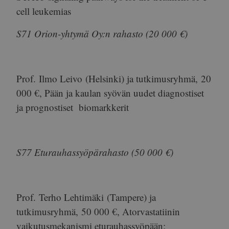
cell leukemias
S71 Orion-yhtymä Oy:n rahasto (20 000 €)
Prof.
Ilmo Leivo
(Helsinki) ja tutkimusryhmä,
20
000 €
, Pään ja kaulan syövän uudet diagnostiset
ja prognostiset biomarkkerit
S77 Eturauhassyöpärahasto (50 000 €)
Prof.
Terho Lehtimäki
(Tampere) ja
tutkimusryhmä,
50 000 €
, Atorvastatiinin
vaikutusmekanismi eturauhassyöpään: