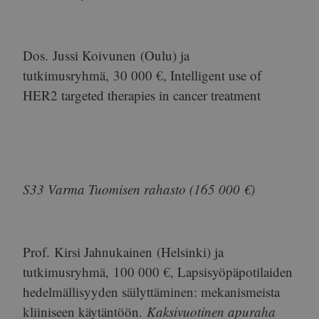
Dos.
Jussi Koivunen
(Oulu) ja
tutkimusryhmä,
30 000 €
, Intelligent use of
HER2 targeted therapies in cancer treatment
S33 Varma Tuomisen rahasto (165 000 €)
Prof.
Kirsi Jahnukainen
(Helsinki) ja
tutkimusryhmä,
100 000 €
, Lapsisyöpäpotilaiden
hedelmällisyyden säilyttäminen: mekanismeista
kliiniseen käytäntöön.
Kaksivuotinen apuraha