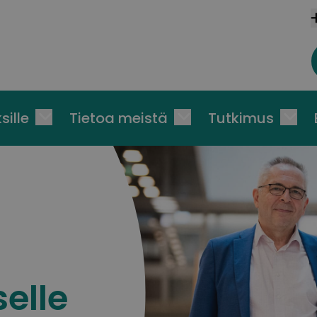
sille
Tietoa meistä
Tutkimus
elle