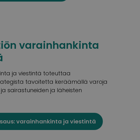
iön varainhankinta
ä
nta ja viestintä toteuttaa
rategista tavoitetta keräämällä varoja
a sairastuneiden ja läheisten
saus: varainhankinta ja viestintä