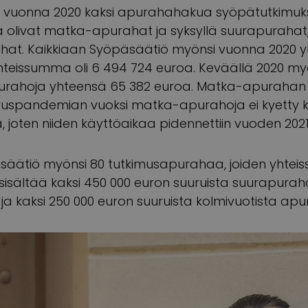
ti vuonna 2020 kaksi apurahahakua syöpätutkimuks
a olivat matka-apurahat ja syksyllä suurapurahat
rahat. Kaikkiaan Syöpäsäätiö myönsi vuonna 2020 y
hteissumma oli 6 494 724 euroa. Keväällä 2020 myö
purahoja yhteensä 65 382 euroa. Matka-apurahan s
viruspandemian vuoksi matka-apurahoja ei kyett
 joten niiden käyttöaikaa pidennettiin vuoden 202
äsäätiö myönsi 80 tutkimusapurahaa, joiden yhtei
isältää kaksi 450 000 euron suuruista suurapura
 ja kaksi 250 000 euron suuruista kolmivuotista ap