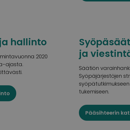
a hallinto
Syöpäsäät
ja viestint
imintavuonna 2020
a-ajasta.
Säätiön varainhanki
ttävästi.
Syöpäjärjestöjen st
syöpätutkimukseen j
tukemiseen.
into
Pääsihteerin kat