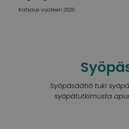
Katsaus vuoteen 2020
Syöpäs
Syöpäsäätiö tuki syöpät
syöpätutkimusta apura