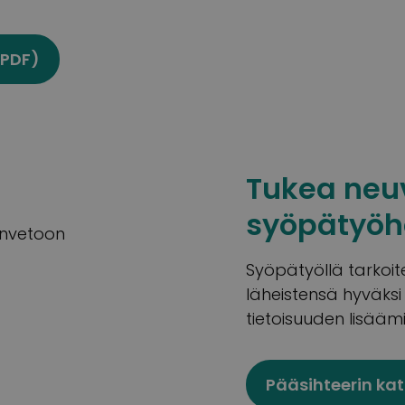
(PDF)
Tukea neuv
syöpätyöh
envetoon
Syöpätyöllä tarkoi
läheistensä hyväksi
tietoisuuden lisääm
Pääsihteerin kat