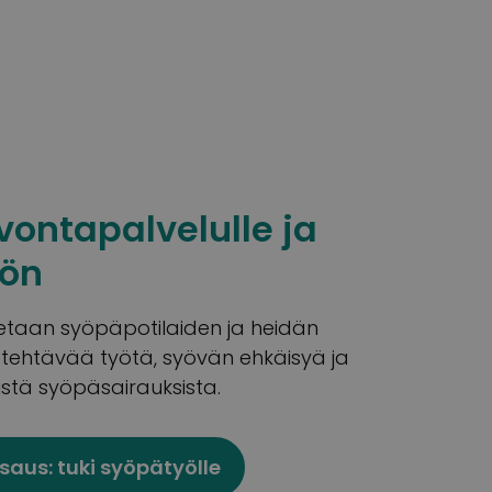
ontapalvelulle ja
ön
tetaan syöpäpotilaiden ja heidän
 tehtävää työtä, syövän ehkäisyä ja
istä syöpäsairauksista.
saus: tuki syöpätyölle