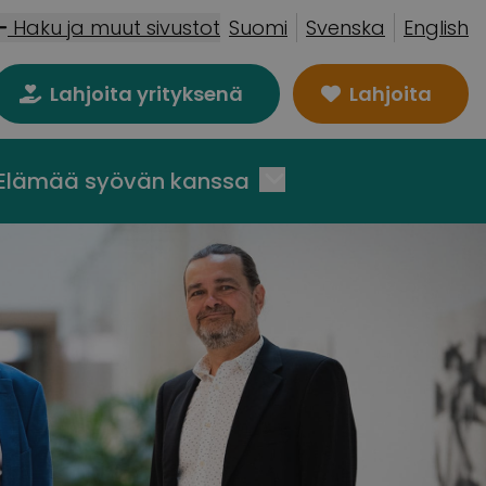
Haku ja muut sivustot
Suomi
Svenska
English
Lahjoita yrityksenä
Lahjoita
Elämää syövän kanssa