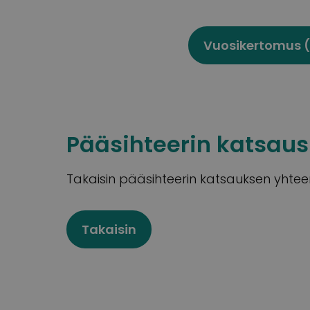
Vuosikertomus 
Pääsihteerin katsaus
Takaisin pääsihteerin katsauksen yhte
Takaisin