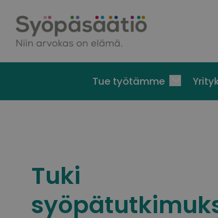
Skip to content
Tue työtämme
Yrityk
Tuki
syöpätutkimuks