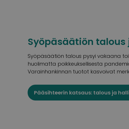
Syöpäsäätiön talous j
Syöpäsäätiön talous pysyi vakaana to
huolimatta poikkeuksellisesta pandemi
Varainhankinnan tuotot kasvoivat merki
Pääsihteerin katsaus: talous ja hall