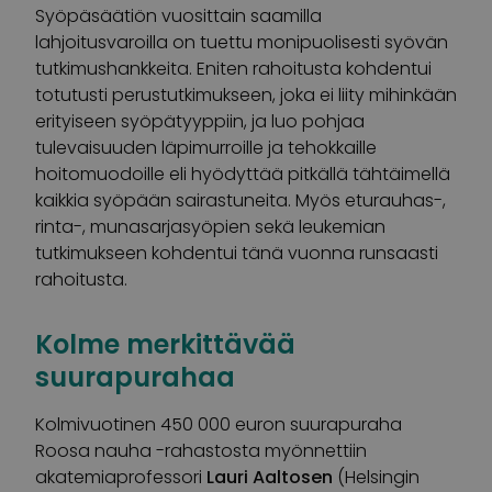
Syöpäsäätiön vuosittain saamilla
lahjoitusvaroilla on tuettu monipuolisesti syövän
tutkimushankkeita. Eniten rahoitusta kohdentui
totutusti perustutkimukseen, joka ei liity mihinkään
erityiseen syöpätyyppiin, ja luo pohjaa
tulevaisuuden läpimurroille ja tehokkaille
hoitomuodoille eli hyödyttää pitkällä tähtäimellä
kaikkia syöpään sairastuneita. Myös eturauhas-,
rinta-, munasarjasyöpien sekä leukemian
tutkimukseen kohdentui tänä vuonna runsaasti
rahoitusta.
Kolme merkittävää
suurapurahaa
Kolmivuotinen 450 000 euron suurapuraha
Roosa nauha -rahastosta myönnettiin
akatemiaprofessori
Lauri Aaltosen
(Helsingin