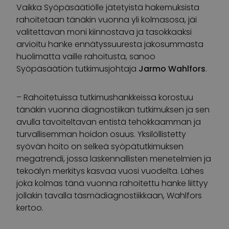
Vaikka Syöpäsäätiölle jätetyistä hakemuksista
rahoitetaan tänäkin vuonna yli kolmasosa, jäi
valitettavan moni kiinnostava ja tasokkaaksi
arvioitu hanke ennätyssuuresta jakosummasta
huolimatta vaille rahoitusta, sanoo
Syöpäsäätiön tutkimusjohtaja
Jarmo Wahlfors
.
– Rahoitetuissa tutkimushankkeissa korostuu
tänäkin vuonna diagnostiikan tutkimuksen ja sen
avulla tavoiteltavan entistä tehokkaamman ja
turvallisemman hoidon osuus. Yksilöllistetty
syövän hoito on selkeä syöpätutkimuksen
megatrendi, jossa laskennallisten menetelmien ja
tekoälyn merkitys kasvaa vuosi vuodelta. Lähes
joka kolmas tänä vuonna rahoitettu hanke liittyy
jollakin tavalla täsmädiagnostiikkaan, Wahlfors
kertoo.