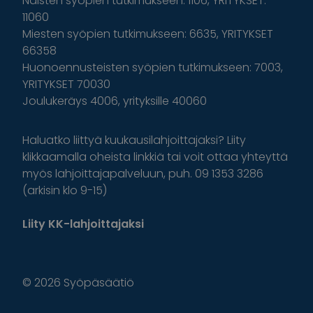
Naisten syöpien tutkimukseen: 1106, YRITYKSET:
11060
Miesten syöpien tutkimukseen: 6635, YRITYKSET
66358
Huonoennusteisten syöpien tutkimukseen: 7003,
YRITYKSET 70030
Joulukeräys 4006, yrityksille 40060
Haluatko liittyä kuukausilahjoittajaksi? Liity
klikkaamalla oheista linkkiä tai voit ottaa yhteyttä
myös lahjoittajapalveluun, puh. 09 1353 3286
(arkisin klo 9-15)
Liity KK-lahjoittajaksi
© 2026 Syöpäsäätiö