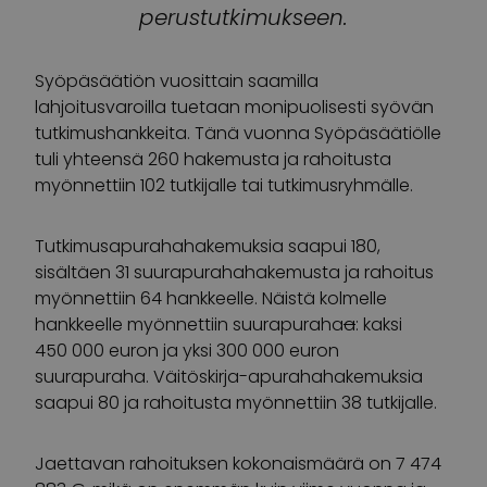
perustutkimukseen.
Syöpäsäätiön vuosittain saamilla
lahjoitusvaroilla tuetaan monipuolisesti syövän
tutkimushankkeita. Tänä vuonna Syöpäsäätiölle
tuli yhteensä 260 hakemusta ja rahoitusta
myönnettiin 102 tutkijalle tai tutkimusryhmälle.
Tutkimusapurahahakemuksia saapui 180,
sisältäen 31 suurapurahahakemusta ja rahoitus
myönnettiin 64 hankkeelle. Näistä kolmelle
hankkeelle myönnettiin suurapuraha
a
: kaksi
450 000 euron ja yksi 300 000 euron
suurapuraha. Väitöskirja-apurahahakemuksia
saapui 80 ja rahoitusta myönnettiin 38 tutkijalle.
Jaettavan rahoituksen kokonaismäärä on 7 474