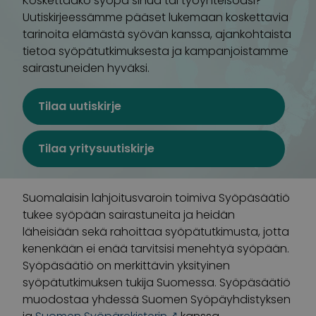
Koskettaako syöpä sinua tai työyhteisöäsi?
Uutiskirjeessämme pääset lukemaan koskettavia
tarinoita elämästä syövän kanssa, ajankohtaista
tietoa syöpätutkimuksesta ja kampanjoistamme
sairastuneiden hyväksi.
Tilaa uutiskirje
Tilaa yritysuutiskirje
Suomalaisin lahjoitusvaroin toimiva Syöpäsäätiö
tukee syöpään sairastuneita ja heidän
läheisiään sekä rahoittaa syöpätutkimusta, jotta
kenenkään ei enää tarvitsisi menehtyä syöpään.
Syöpäsäätiö on merkittävin yksityinen
syöpätutkimuksen tukija Suomessa. Syöpäsäätiö
muodostaa yhdessä Suomen Syöpäyhdistyksen