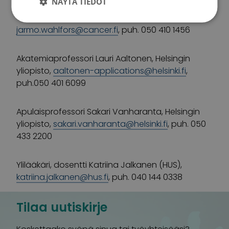
NÄYTÄ TIEDOT
Tutkimusjohtaja Jarmo Wahlfors, Syöpäsäätiö,
jarmo.wahlfors@cancer.fi
, puh. 050 410 1456
Akatemiaprofessori Lauri Aaltonen, Helsingin
yliopisto,
aaltonen-applications@helsinki.fi
,
puh.050 401 6099
Apulaisprofessori Sakari Vanharanta, Helsingin
yliopisto,
sakari.vanharanta@helsinki.fi
, puh. 050
433 2200
Ylilääkäri, dosentti Katriina Jalkanen (HUS),
katriina.jalkanen@hus.fi
, puh. 040 144 0338
Tilaa uutiskirje