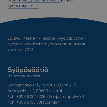
ja
Suomen Syöpärekisterin
kanssa
Syöpäjärjestöt
.
Etusivu
»
Yleinen
»
Tiedote
»
Syöpäsäätiön
syöpätutkimukselle myöntämät apurahat
vuodelle 2023
Syöpäsäätiö sr (y-tunnus 0237165-7)
Mäkelänkatu 2, 00500 Helsinki
Puh. +358 9 1353 3286 (lahjoittajapalvelu)
Puh. +358 9 135 331 (vaihde)