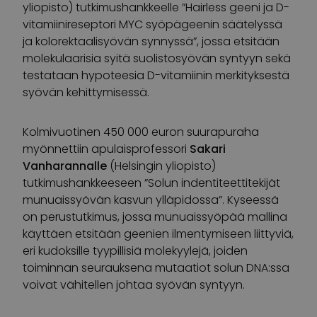
yliopisto) tutkimushankkeelle ”Hairless geeni ja D-
vitamiinireseptori MYC syöpägeenin säätelyssä
ja kolorektaalisyövän synnyssä”, jossa etsitään
molekulaarisia syitä suolistosyövän syntyyn sekä
testataan hypoteesia D-vitamiinin merkityksestä
syövän kehittymisessä.
Kolmivuotinen 450 000 euron suurapuraha
myönnettiin apulaisprofessori
Sakari
Vanharannalle
(Helsingin yliopisto)
tutkimushankkeeseen ”Solun indentiteettitekijät
munuaissyövän kasvun ylläpidossa”. Kyseessä
on perustutkimus, jossa munuaissyöpää mallina
käyttäen etsitään geenien ilmentymiseen liittyviä,
eri kudoksille tyypillisiä molekyylejä, joiden
toiminnan seurauksena mutaatiot solun DNA:ssa
voivat vähitellen johtaa syövän syntyyn.