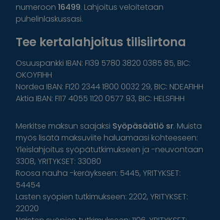
numeroon
16499
. Lahjoitus veloitetaan
puhelinlaskussasi.
Tee kertalahjoitus tilisiirtona
Osuuspankki IBAN: FI39 5780 3820 0385 85, BIC:
OKOYFIHH
Nordea IBAN: FI20 2344 1800 0032 29, BIC: NDEAFIHH
Aktia IBAN: FI17 4055 1120 0577 93, BIC: HELSFIHH
Merkitse maksun saajaksi
Syöpäsäätiö sr
. Muista
myös lisätä maksuviite haluamaasi kohteeseen:
Yleislahjoitus syöpätutkimukseen ja -neuvontaan
3308, YRITYKSET: 33080
Roosa nauha -keräykseen: 5445, YRITYKSET:
54454
Lasten syöpien tutkimukseen: 2202, YRITYKSET:
22020