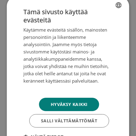
tutkimushankkeille. Rahoituspäätöksissä
painotettiin jälleen useampivuotisia
Tämä sivusto käyttää
rahoituskausia, joiden ansiosta vakiintuneiden
evästeitä
FINNISH
ryhmien tutkimus on pitkäjänteisempää ja
ennakoitavampaa. Syöpäsäätiössä pidetään
Käytämme evästeitä sisällön, mainosten
SWEDISH
lisäksi tärkeänä, että tuen piirissä säilyy myös
personointiin ja liikenteemme
ENGLISH
lyhyempien rahoitusten avulla riittävästi erilaisia
analysointiin. Jaamme myös tietoja
ryhmiä, joiden ansiosta voidaan turvata
sivustomme käytöstäsi mainos- ja
monipuolisuus suomalaisessa
analytiikkakumppaneidemme kanssa,
syöpätutkimuksessa.
jotka voivat yhdistää ne muihin tietoihin,
jotka olet heille antanut tai joita he ovat
keränneet käyttäessäsi palveluitaan.
– Pitkät rahoituskaudet vähentävät tutkijoiden
Tietosuojakäytäntö
rahoituksen hankkimiseen liittyvää työtaakkaa ja
mahdollistavat keskittymisen tutkimushankkeisiin.
HYVÄKSY KAIKKI
Syöpä voidaan voittaa vain tutkimuksella, toteaa
Wahlfors.
SALLI VÄLTTÄMÄTTÖMÄT
Lisätietoja: