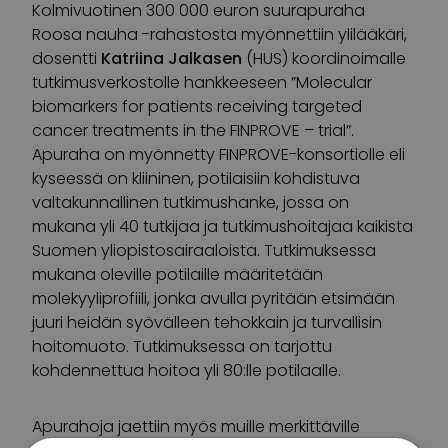
Kolmivuotinen 300 000 euron suurapuraha
Roosa nauha -rahastosta
myönnettiin ylilääkäri,
dosentti
Katriina Jalkasen
(HUS) koordinoimalle
tutkimusverkostolle hankkeeseen ”Molecular
biomarkers for patients receiving targeted
cancer treatments in the FINPROVE – trial”.
Apuraha on myönnetty FINPROVE-konsortiolle eli
kyseessä on kliininen, potilaisiin kohdistuva
valtakunnallinen tutkimushanke, jossa on
mukana yli 40 tutkijaa ja tutkimushoitajaa kaikista
Suomen yliopistosairaaloista. Tutkimuksessa
mukana oleville potilaille määritetään
molekyyliprofiili, jonka avulla pyritään etsimään
juuri heidän syövälleen tehokkain ja turvallisin
hoitomuoto. Tutkimuksessa on tarjottu
kohdennettua hoitoa yli 80:lle potilaalle.
Apurahoja jaettiin myös muille merkittäville