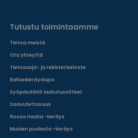
Facebook
Instagram
Twitter
Linkedin
Tutustu toimintaamme
Tietoa meistä
Ota yhteyttä
Tietosuoja- ja rekisteriseloste
Rahankeräyslupa
Syöpäsäätiö laskutusoitteet
Saavutettavuus
Roosa nauha -keräys
Munien puolesta -keräys