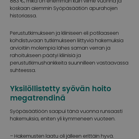
883 €, mikä on enemmän kuin viime vuonna ja
koskaan aiemmin Syöpäsäätiön apurahojen
historiassa.
Perustutkimukseen ja kliiniseen eli potilaaseen
kohdistuvaan tutkimukseen liittyviä hakemuksia
arvioitiin molempia lähes saman verran ja
rahoitukseen päätyi kliinisiä ja
perustutkimushankkeita suunnilleen vastaavassa
suhteessa.
Yksilöllistetty syövän hoito
megatrendinä
Syöpäsäätiöön saapui tänä vuonna runsaasti
hakemuksia, eniten yli kymmeneen vuoteen.
– Hakemusten laatu oli jälleen erittäin hyvä.