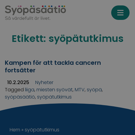
Skip to content
Etikett:
syöpätutkimus
Kampen för att tackla cancern
fortsätter
10.2.2025
Nyheter
Tagged
liiga
,
miesten syövät
,
MTV
,
syöpä
,
syöpäsäätiö
,
syöpätutkimus
Hem
»
syöpätutkimus