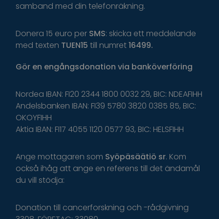
samband med din telefonräkning.
Donera 15 euro per
SMS
: skicka ett meddelande
med texten
TUEN15
till numret
16499.
Gör
en
engångsdonation
via
banköverföring
Nordea IBAN: FI20 2344 1800 0032 29, BIC: NDEAFIHH
Andelsbanken IBAN: FI39 5780 3820 0385 85, BIC:
OKOYFIHH
Aktia IBAN: FI17 4055 1120 0577 93, BIC: HELSFIHH
Ange
mottagaren
som
Syöpäsäätiö
sr
.
K
om
o
ckså
i
håg
a
tt
ange
en
r
eferens
t
il
l
d
et
ä
ndamål
du
v
ill
s
tödja
:
Donation till cancerforskning och -rådgivning