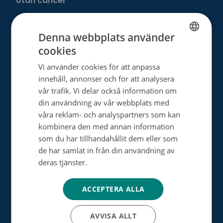
Utan cancer
Donera
Denna webbplats använder
cookies
FINNISH
Välj ditt eget sätt att hjälpa
Vi använder cookies för att anpassa
SWEDISH
innehåll, annonser och för att analysera
Bli månadsdonator
ENGLISH
vår trafik. Vi delar också information om
Engångsdonation
din användning av vår webbplats med
våra reklam- och analyspartners som kan
Bemärkelsedagsinsamling
kombinera den med annan information
som du har tillhandahållit dem eller som
Minnesgåva
de har samlat in från din användning av
Minnesinsamling
deras tjänster.
Tietosuojakäytäntö
Dagsverkesinsamling
ACCEPTERA ALLA
Testamentsdonation
AVVISA ALLT
Bli vår samarbetspartner