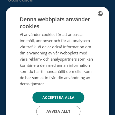
Utan cancer
Donera
Denna webbplats använder
cookies
FINNISH
Välj ditt eget sätt att hjälpa
Vi använder cookies för att anpassa
SWEDISH
innehåll, annonser och för att analysera
Bli månadsdonator
ENGLISH
vår trafik. Vi delar också information om
Engångsdonation
din användning av vår webbplats med
våra reklam- och analyspartners som kan
Bemärkelsedagsinsamling
kombinera den med annan information
som du har tillhandahållit dem eller som
Minnesgåva
de har samlat in från din användning av
Minnesinsamling
deras tjänster.
Tietosuojakäytäntö
Dagsverkesinsamling
ACCEPTERA ALLA
Testamentsdonation
AVVISA ALLT
Bli vår samarbetspartner