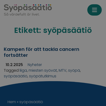
Skip to content
Etikett:
syöpäsäätiö
Kampen för att tackla cancern
fortsätter
10.2.2025
Nyheter
Tagged
liiga
,
miesten syövät
,
MTV
,
syöpä
,
syöpäsäätiö
,
syöpätutkimus
Hem
»
syöpäsäätiö