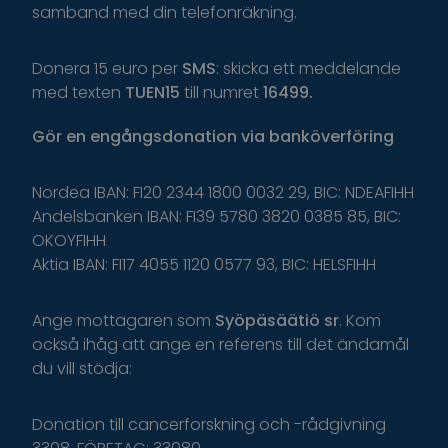
samband med din telefonräkning.
Donera 15 euro per
SMS
: skicka ett meddelande
med texten
TUEN15
till numret
16499.
Gör
en
engångsdonation
via
banköverföring
Nordea IBAN: FI20 2344 1800 0032 29, BIC: NDEAFIHH
Andelsbanken IBAN: FI39 5780 3820 0385 85, BIC:
OKOYFIHH
Aktia IBAN: FI17 4055 1120 0577 93, BIC: HELSFIHH
Ange
mottagaren
som
Syöpäsäätiö
sr
.
K
om
o
ckså
i
håg
a
tt
ange
en
r
eferens
t
il
l
d
et
ä
ndamål
du
v
ill
s
tödja
:
Donation till cancerforskning och -rådgivning