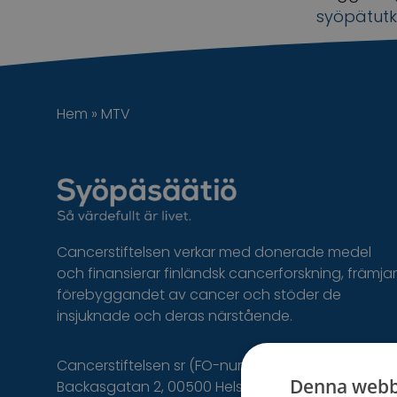
syöpätut
Hem
»
MTV
Cancerstiftelsen verkar med donerade medel
och finansierar finländsk cancerforskning, främjar
förebyggandet av cancer och stöder de
insjuknade och deras närstående.
Cancerstiftelsen sr (FO-nummer 0237165-7)
Denna webb
Backasgatan 2, 00500 Helsingfors,