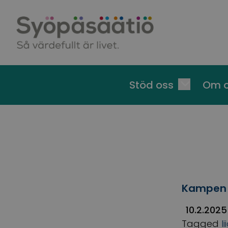
Skip to content
Stöd oss
Om 
Kampen f
10.2.2025
Tagged
l