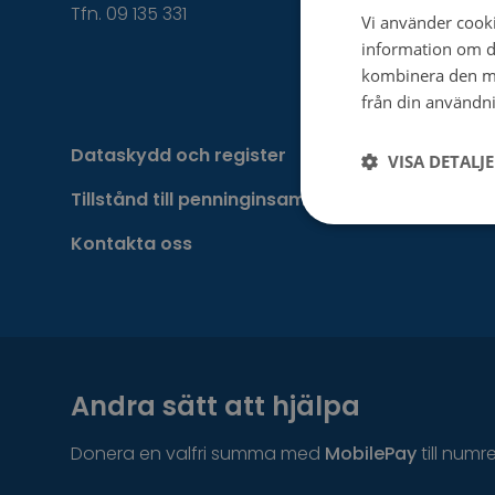
Tfn. 09 135 331
Vi använder cookie
information om d
kombinera den me
från din användni
Dataskydd och register
VISA DETALJ
Tillstånd till penninginsamling
Kontakta oss
Andra sätt att hjälpa
Donera en valfri summa med
MobilePay
till numr