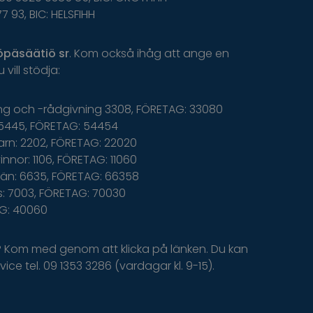
77 93, BIC: HELSFIHH
öpäsäätiö
sr
.
K
om
o
ckså
i
håg
a
tt
ange
en
u
v
ill
s
tödja
:
ing och -rådgivning 3308, FÖRETAG: 33080
5445, FÖRETAG: 54454
arn: 2202, FÖRETAG: 22020
nnor: 1106, FÖRETAG: 11060
än: 6635, FÖRETAG: 66358
: 7003, FÖRETAG: 70030
AG: 40060
? Kom med genom att klicka på länken. Du kan
ice tel. 09 1353 3286 (vardagar kl. 9-15).