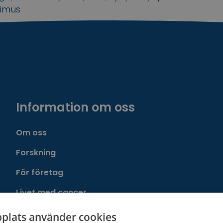
kimus
Information om oss
Om oss
Forskning
För företag
Livet med cancer
Cancerföreningen
plats använder cookies