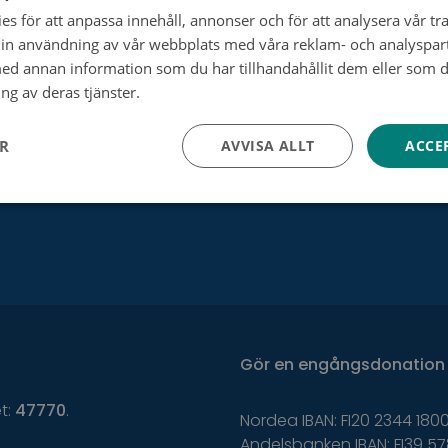
Cancerregistret
s för att anpassa innehåll, annonser och för att analysera vår tra
in användning av vår webbplats med våra reklam- och analyspar
Allt om cancer
d annan information som du har tillhandahållit dem eller som d
ng av deras tjänster.
Tietosuojakäytäntö
Utan cancer
ER
AVVISA ALLT
ACCE
Gör
en
engångsdonation
et:
47770
.
Nordea IBAN: FI20 2344 1800
Andelsbanken IBAN: FI39 57