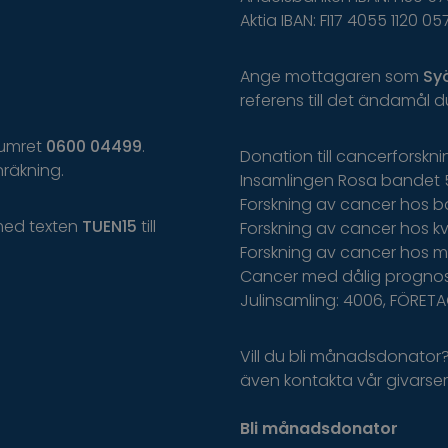
Aktia IBAN: FI17 4055 1120 05
Ange
mottagaren
som
Sy
r
eferens
t
il
l
d
et
ä
ndamål
d
 numret
0600 04499
.
Donation till cancerforskn
räkning.
Insamlingen Rosa bandet 
Forskning av cancer hos b
med texten
TUEN15
till
Forskning av cancer hos kvi
Forskning av cancer hos m
Cancer med dålig prognos
Julinsamling: 4006, FÖRET
Vill du bli månadsdonator
även kontakta vår givarserv
Bli månadsdonator