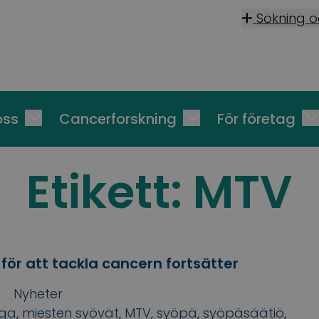
Sökning 
oss
Cancerforskning
För företag
Etikett:
MTV
ör att tackla cancern fortsätter
Nyheter
iiga
,
miesten syövät
,
MTV
,
syöpä
,
syöpäsäätiö
,