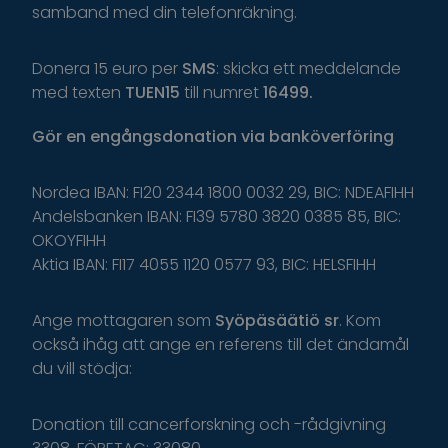
samband med din telefonräkning.
Donera 15 euro per
SMS
: skicka ett meddelande
med texten
TUEN15
till numret
16499.
Gör
en
engångsdonation
via
banköverföring
Nordea IBAN: FI20 2344 1800 0032 29, BIC: NDEAFIHH
Andelsbanken IBAN: FI39 5780 3820 0385 85, BIC:
OKOYFIHH
Aktia IBAN: FI17 4055 1120 0577 93, BIC: HELSFIHH
Ange
mottagaren
som
Syöpäsäätiö
sr
.
K
om
o
ckså
i
håg
a
tt
ange
en
r
eferens
t
il
l
d
et
ä
ndamål
du
v
ill
s
tödja
:
Donation till cancerforskning och -rådgivning