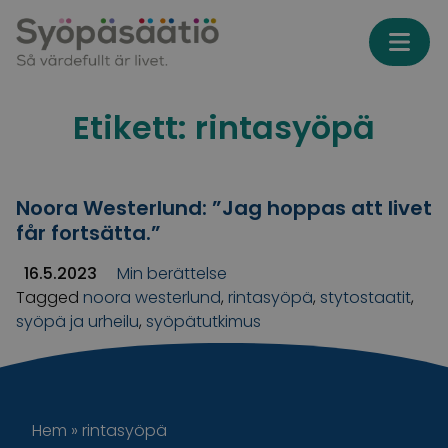
Skip to content
Etikett:
rintasyöpä
Noora Westerlund: ”Jag hoppas att livet
får fortsätta.”
16.5.2023
Min berättelse
Tagged
noora westerlund
,
rintasyöpä
,
stytostaatit
,
syöpä ja urheilu
,
syöpätutkimus
Hem
»
rintasyöpä