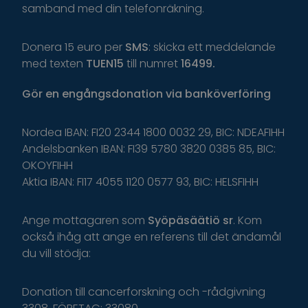
samband med din telefonräkning.
Donera 15 euro per
SMS
: skicka ett meddelande
med texten
TUEN15
till numret
16499.
Gör
en
engångsdonation
via
banköverföring
Nordea IBAN: FI20 2344 1800 0032 29, BIC: NDEAFIHH
Andelsbanken IBAN: FI39 5780 3820 0385 85, BIC:
OKOYFIHH
Aktia IBAN: FI17 4055 1120 0577 93, BIC: HELSFIHH
Ange
mottagaren
som
Syöpäsäätiö
sr
.
K
om
o
ckså
i
håg
a
tt
ange
en
r
eferens
t
il
l
d
et
ä
ndamål
du
v
ill
s
tödja
:
Donation till cancerforskning och -rådgivning