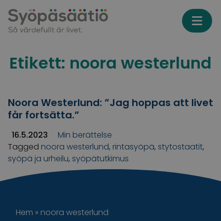
Skip to content
Etikett:
noora westerlund
Noora Westerlund: ”Jag hoppas att livet
får fortsätta.”
16.5.2023
Min berättelse
Tagged
noora westerlund
,
rintasyöpä
,
stytostaatit
,
syöpä ja urheilu
,
syöpätutkimus
Hem
»
noora westerlund