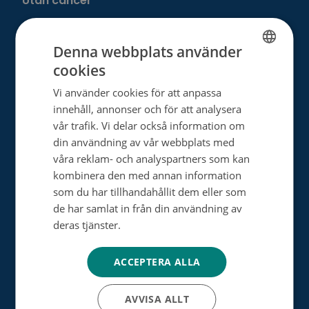
Utan cancer
Donera
Denna webbplats använder
cookies
FINNISH
Välj ditt eget sätt att hjälpa
Vi använder cookies för att anpassa
SWEDISH
innehåll, annonser och för att analysera
Bli månadsdonator
ENGLISH
vår trafik. Vi delar också information om
Engångsdonation
din användning av vår webbplats med
våra reklam- och analyspartners som kan
Bemärkelsedagsinsamling
kombinera den med annan information
som du har tillhandahållit dem eller som
Minnesgåva
de har samlat in från din användning av
Minnesinsamling
deras tjänster.
Tietosuojakäytäntö
Dagsverkesinsamling
ACCEPTERA ALLA
Testamentsdonation
AVVISA ALLT
Bli vår samarbetspartner