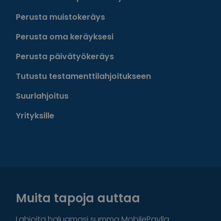
Perusta muistokeräys
Perusta oma keräyksesi
Perusta päivätyökeräys
Tutustu testamenttilahjoitukseen
Suurlahjoitus
Yrityksille
Muita tapoja auttaa
Lahjoita haluamasi summa MobilePaylla