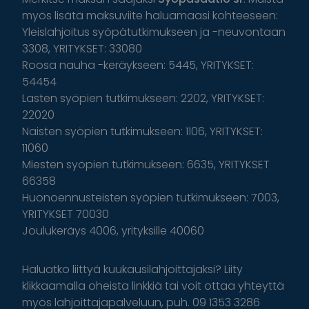
myös lisätä maksuviite haluamaasi kohteeseen:
Yleislahjoitus syöpätutkimukseen ja -neuvontaan
3308, YRITYKSET: 33080
Roosa nauha -keräykseen: 5445, YRITYKSET:
54454
Lasten syöpien tutkimukseen: 2202, YRITYKSET:
22020
Naisten syöpien tutkimukseen: 1106, YRITYKSET:
11060
Miesten syöpien tutkimukseen: 6635, YRITYKSET
66358
Huonoennusteisten syöpien tutkimukseen: 7003,
YRITYKSET 70030
Joulukeräys 4006, yrityksille 40060
Haluatko liittyä kuukausilahjoittajaksi? Liity
klikkaamalla oheista linkkiä tai voit ottaa yhteyttä
myös lahjoittajapalveluun, puh. 09 1353 3286