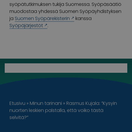
syöpätutkimuksen tukija Suomessa. Syöpäsäätiö
muodostaa yhdessä Suomen Syöpäyhdistyksen
ja
Suomen Syöpärekisterin
kanssa
Syöpäjärjestöt
.
Etusivu
»
Minun tarinani
»
Rasmus Kujala: ”Kysyin
nuorten leskien palstalla, että voiko tästä
selvitä?”