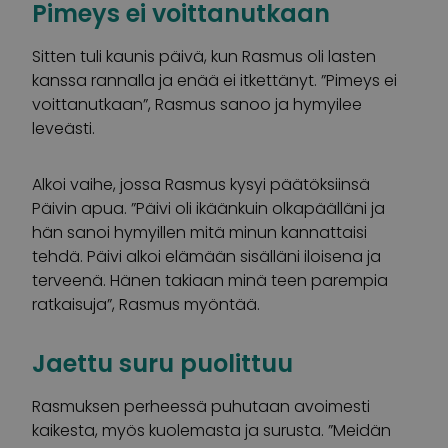
Pimeys ei voittanutkaan
Sitten tuli kaunis päivä, kun Rasmus oli lasten
kanssa rannalla ja enää ei itkettänyt. ”Pimeys ei
voittanutkaan”, Rasmus sanoo ja hymyilee
leveästi.
Alkoi vaihe, jossa Rasmus kysyi päätöksiinsä
Päivin apua. ”Päivi oli ikäänkuin olkapäälläni ja
hän sanoi hymyillen mitä minun kannattaisi
tehdä. Päivi alkoi elämään sisälläni iloisena ja
terveenä. Hänen takiaan minä teen parempia
ratkaisuja”, Rasmus myöntää.
Jaettu suru puolittuu
Rasmuksen perheessä puhutaan avoimesti
kaikesta, myös kuolemasta ja surusta. ”Meidän