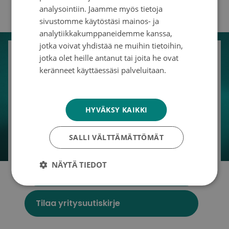
ENGLISH
analysointiin. Jaamme myös tietoja
Kuvat:
Jani Laukkanen
sivustomme käytöstäsi mainos- ja
analytiikkakumppaneidemme kanssa,
jotka voivat yhdistää ne muihin tietoihin,
jotka olet heille antanut tai joita he ovat
Tilaa uutiskirje
keränneet käyttäessäsi palveluitaan.
Tietosuojakäytäntö
Koskettaako syöpä sinua tai työyhteisöäsi?
Uutiskirjeessämme pääset lukemaan
koskettavia tarinoita elämästä syövän
HYVÄKSY KAIKKI
kanssa, ajankohtaista tietoa
syöpätutkimuksesta ja kampanjoistamme
SALLI VÄLTTÄMÄTTÖMÄT
sairastuneiden hyväksi.
NÄYTÄ TIEDOT
Tilaa uutiskirje
Suomalaisin lahjoitusvaroin toimiva Syöpäsäätiö
tukee syöpään sairastuneita ja heidän
läheisiään sekä rahoittaa syöpätutkimusta, jotta
Tilaa yritysuutiskirje
kenenkään ei enää tarvitsisi menehtyä syöpään.
Syöpäsäätiö on merkittävin yksityinen