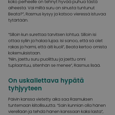
koko perheelle on tehnyt hyvää puhua tästä
aiheesta. Vai miltä suru on sinusta tuntunut
Beata?”, Rasmus kysyy ja katsoo vieressä istuvaa
tytärtään.
”Silloin kun surettaa tarvitsen lohtua. Silloin isi
ottaa syliin ja halaa lujaa. Isi sanoo, että sä olet
rakas ja harmi, että äiti kuoli”, Beata kertoo omista
kokemuksistaan.
”Niin, jaettu suru puolittuu ja jaettu onni
tuplaantuu, sitenhän se menee”, Rasmus lisää.
On uskallettava hypätä
tyhjyyteen
Päivin kanssa vietetty aika saa Rasmuksen
tuntemaan kiitollisuutta. ”Sain kunnian olla hänen
vierellään ja tehdä hänen kanssaan kaksi lasta”,