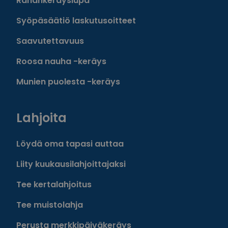
Rahankeräyslupa
Syöpäsäätiö laskutusoitteet
Saavutettavuus
Roosa nauha -keräys
Munien puolesta -keräys
Lahjoita
Löydä oma tapasi auttaa
Liity kuukausilahjoittajaksi
Tee kertalahjoitus
Tee muistolahja
Perusta merkkipäiväkeräys