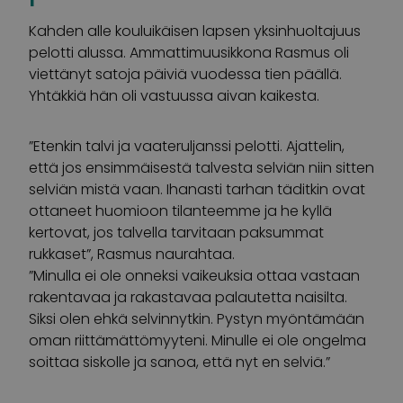
Kahden alle kouluikäisen lapsen yksinhuoltajuus
pelotti alussa. Ammattimuusikkona Rasmus oli
viettänyt satoja päiviä vuodessa tien päällä.
Yhtäkkiä hän oli vastuussa aivan kaikesta.
”Etenkin talvi ja vaateruljanssi pelotti. Ajattelin,
että jos ensimmäisestä talvesta selviän niin sitten
selviän mistä vaan. Ihanasti tarhan täditkin ovat
ottaneet huomioon tilanteemme ja he kyllä
kertovat, jos talvella tarvitaan paksummat
rukkaset”, Rasmus naurahtaa.
”Minulla ei ole onneksi vaikeuksia ottaa vastaan
rakentavaa ja rakastavaa palautetta naisilta.
Siksi olen ehkä selvinnytkin. Pystyn myöntämään
oman riittämättömyyteni. Minulle ei ole ongelma
soittaa siskolle ja sanoa, että nyt en selviä.”