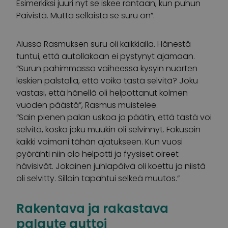
Esimerkiksi juuri nyt se iskee rantaan, kun puhun
Päivistä. Mutta sellaista se suru on”.
Alussa Rasmuksen suru oli kaikkialla. Hänestä
tuntui, että autollakaan ei pystynyt ajamaan.
”Surun pahimmassa vaiheessa kysyin nuorten
leskien palstalla, että voiko tästä selvitä? Joku
vastasi, että hänellä oli helpottanut kolmen
vuoden päästä”, Rasmus muistelee.
”Sain pienen palan uskoa ja päätin, että tästä voi
selvitä, koska joku muukin oli selvinnyt. Fokusoin
kaikki voimani tähän ajatukseen. Kun vuosi
pyörähti niin olo helpotti ja fyysiset oireet
hävisivät. Jokainen juhlapäivä oli koettu ja niistä
oli selvitty. Silloin tapahtui selkeä muutos.”
Rakentava ja rakastava
palaute auttoi