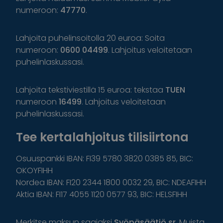
numeroon:
47770
.
Lahjoita puhelinsoitolla 20 euroa: Soita
numeroon:
0600 04499
. Lahjoitus veloitetaan
puhelinlaskussasi.
Lahjoita tekstiviestillä 15 euroa: tekstaa
TUEN
numeroon
16499
. Lahjoitus veloitetaan
puhelinlaskussasi.
Tee kertalahjoitus tilisiirtona
Osuuspankki IBAN: FI39 5780 3820 0385 85, BIC:
OKOYFIHH
Nordea IBAN: FI20 2344 1800 0032 29, BIC: NDEAFIHH
Aktia IBAN: FI17 4055 1120 0577 93, BIC: HELSFIHH
Merkitse maksun saajaksi
Syöpäsäätiö sr
. Muista