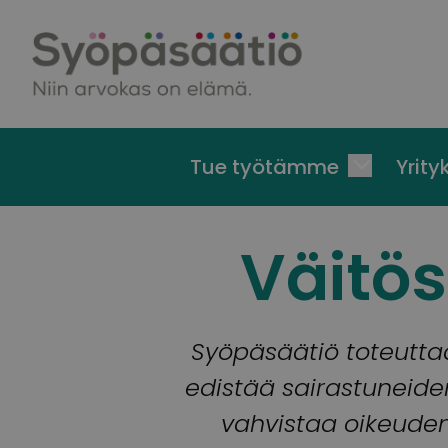
Skip to content
Tue työtämme
Yrityk
Väitös
Syöpäsäätiö toteuttaa
edistää sairastuneide
vahvistaa oikeuden