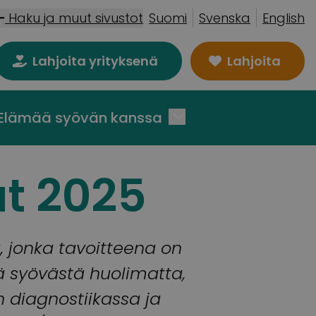
Haku ja muut sivustot
Suomi
Svenska
English
Lahjoita yrityksenä
Lahjoita
Elämää syövän kanssa
at 2025
, jonka tavoitteena on
ä syövästä huolimatta,
 diagnostiikassa ja