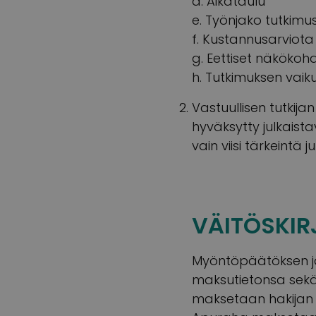
d. Aikataulu
e. Työnjako tutkim
f. Kustannusarviota
g. Eettiset näkökoh
h. Tutkimuksen vaik
Vastuullisen tutkijan
hyväksytty julkaista
vain viisi tärkeintä 
VÄITÖSKI
Myöntöpäätöksen jä
maksutietonsa sekä 
maksetaan hakijan t