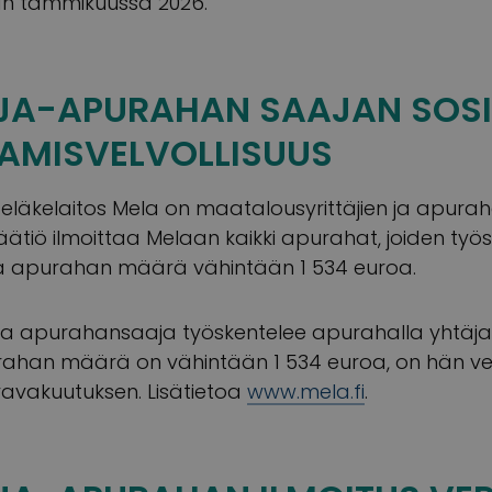
n tammikuussa 2026.
JA-APURAHAN SAAJAN SOS
TAMISVELVOLLISUUS
 eläkelaitos Mela on maatalousyrittäjien ja apura
äätiö ilmoittaa Melaan kaikki apurahat, joiden työ
 ja apurahan määrä vähintään 1 534 euroa.
 apurahansaaja työskentelee apurahalla yhtäjak
rahan määrä on vähintään 1 534 euroa, on hän ve
rvavakuutuksen. Lisätietoa
www.mela.fi
.