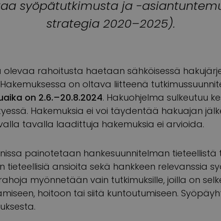
taa syöpätutkimusta ja -asiantuntemu
strategia 2020–2025).
sa olevaa rahoitusta haetaan sähköisessä hakujär
. Hakemuksessa on oltava liitteenä tutkimussuunni
aika on 2.6.–20.8.2024
. Hakuohjelma sulkeutuu kes
essä. Hakemuksia ei voi täydentää hakuajan jälk
valla tavalla laadittuja hakemuksia ei arvioida.
nissa painotetaan hankesuunnitelman tieteellistä 
jan tieteellisiä ansioita sekä hankkeen relevanssia
hoja myönnetään vain tutkimuksille, joilla on sel
amiseen, hoitoon tai siitä kuntoutumiseen. Syöpä
muksesta.