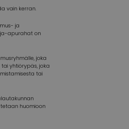
a vain kerran.
imus- ja
irja-apurahat on
kimusryhmälle, joka
tai yhtiörypäs, joka
lmistamisesta tai
alautakunnan
 otetaan huomioon