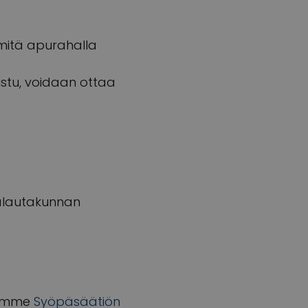
 mitä apurahalla
istu, voidaan ottaa
alautakunnan
llamme
Syöpäsäätiön