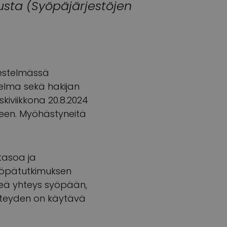
sta (Syöpäjärjestöjen
jestelmässä
telma sekä hakijan
kiviikkona 20.8.2024
een. Myöhästyneitä
tasoa ja
 syöpätutkimuksen
keä yhteys syöpään,
yhteyden on käytävä