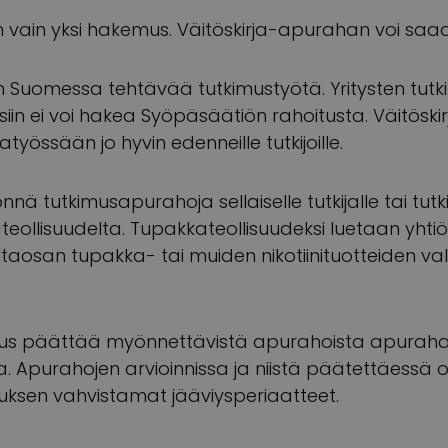
n vain yksi hakemus. Väitöskirja-apurahan voi saad
 Suomessa tehtävää tutkimustyötä. Yritysten tutk
siin ei voi hakea Syöpäsäätiön rahoitusta. Väitösk
jatyössään jo hyvin edenneille tutkijoille.
nä tutkimusapurahoja sellaiselle tutkijalle tai tut
eollisuudelta. Tupakkateollisuudeksi luetaan yhtiö 
taosan tupakka- tai muiden nikotiinituotteiden va
itus päättää myönnettävistä apurahoista apurah
a. Apurahojen arvioinnissa ja niistä päätettäessä
uksen vahvistamat jääviysperiaatteet.