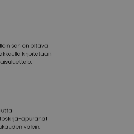
ällöin sen on oltava
akkeelle kirjoitetaan
kaisuluettelo.
autta
itöskirja-apurahat
ukauden välein.