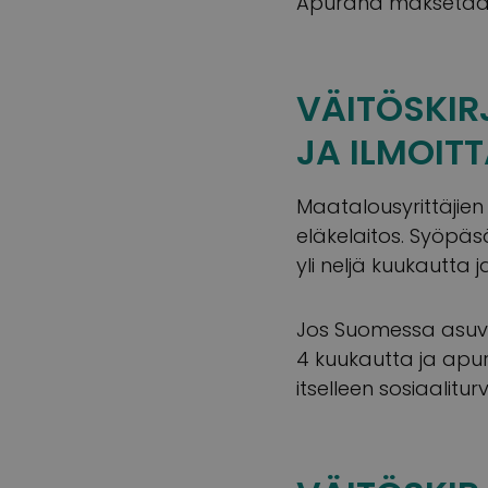
Apuraha maksetaa
VÄITÖSKIR
JA ILMOIT
Maatalousyrittäjien
eläkelaitos. Syöpäs
yli neljä kuukautta
Jos Suomessa asuva
4 kuukautta ja apu
itselleen sosiaalitu