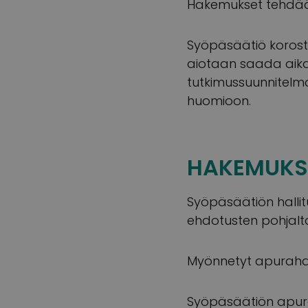
Hakemukset tehdään
Syöpäsäätiö korosta
aiotaan saada aikaa
tutkimussuunnitelma
huomioon.
HAKEMUKSE
Syöpäsäätiön hall
ehdotusten pohjalt
Myönnetyt apurahat
Syöpäsäätiön apura