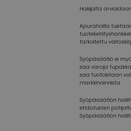
Hakijalta arvioidaa
Apurahoilla tuetaan
tuotekehityshankkei
tarkoitettu väitöskir
Syöpäsäätiö ei myön
saa varoja tupakkat
saa tuotoistaan val
markkinoinnista.
Syöpäsäätiön hall
ehdotusten pohjalt
Syöpäsäätiön hallit