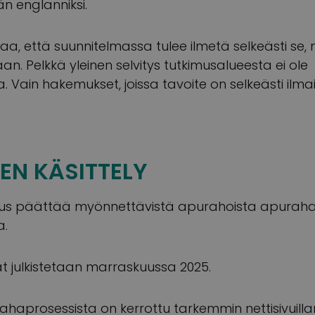
 englanniksi.
a, että suunnitelmassa tulee ilmetä selkeästi se,
n. Pelkkä yleinen selvitys tutkimusalueesta ei ole
. Vain hakemukset, joissa tavoite on selkeästi ilma
N KÄSITTELY
itus päättää myönnettävistä apurahoista apurah
a.
 julkistetaan marraskuussa 2025.
haprosessista on kerrottu tarkemmin nettisivui