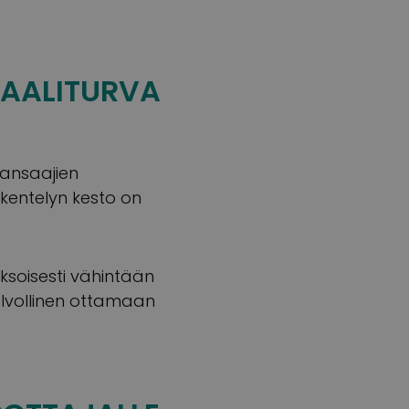
IAALITURVA
hansaajien
skentelyn kesto on
soisesti vähintään
lvollinen ottamaan