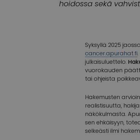
hoidossa sekä vahvis
Syksyllä 2025 jaos
cancer.apurahat.fi
julkaisuluettelo.
Haku
vuorokauden päätty
tai ohjeista poikkea
Hakemusten arvioin
realistisuutta, haki
näkökulmasta. Apura
sen ehkäisyyn, tote
selkeästi ilmi hake