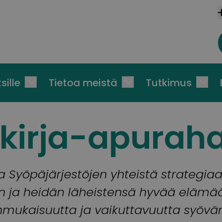
sille
Tietoa meistä
Tutkimus
kirja-apurah
 Syöpäjärjestöjen yhteistä strategiaa
n ja heidän läheistensä hyvää elämä
mukaisuutta ja vaikuttavuutta syövän