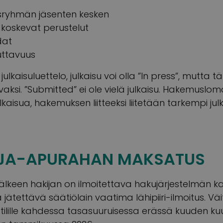
usryhmän jäsenten kesken
 koskevat perustelut
dat
uttavuus
 julkaisuluettelo, julkaisu voi olla ”In press”, mutta t
vaksi. ”Submitted” ei ole vielä julkaisu. Hakemuslom
julkaisua, hakemuksen liitteeksi liitetään tarkempi jul
RJA-APURAHAN MAKSATUS
lkeen hakijan on ilmoitettava hakujärjestelmän k
jätettävä säätiölain vaatima lähipiiri-ilmoitus. Vä
ilille kahdessa tasasuuruisessa erässä kuuden ku