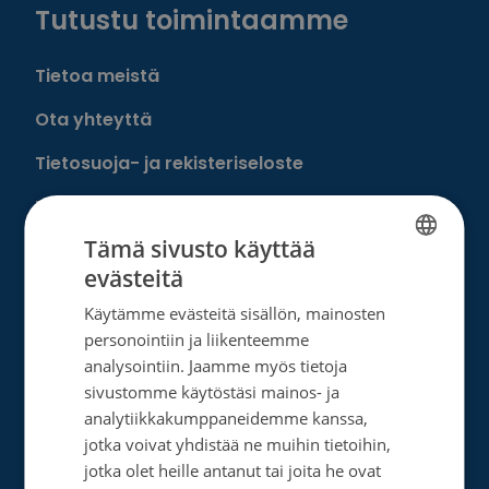
Tutustu toimintaamme
Tietoa meistä
Ota yhteyttä
Tietosuoja- ja rekisteriseloste
Rahankeräyslupa
Tämä sivusto käyttää
Syöpäsäätiö laskutusoitteet
evästeitä
FINNISH
Saavutettavuus
Käytämme evästeitä sisällön, mainosten
SWEDISH
Roosa nauha -keräys
personointiin ja liikenteemme
ENGLISH
analysointiin. Jaamme myös tietoja
Munien puolesta -keräys
sivustomme käytöstäsi mainos- ja
analytiikkakumppaneidemme kanssa,
jotka voivat yhdistää ne muihin tietoihin,
Lahjoita
jotka olet heille antanut tai joita he ovat