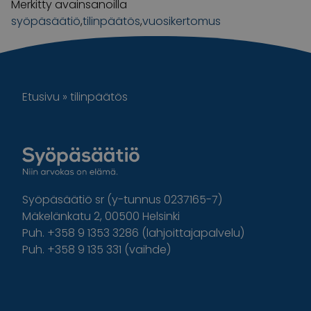
Merkitty avainsanoilla
syöpäsäätiö
,
tilinpäätös
,
vuosikertomus
Etusivu
»
tilinpäätös
Syöpäsäätiö sr (y-tunnus 0237165-7)
Mäkelänkatu 2, 00500 Helsinki
Puh. +358 9 1353 3286 (lahjoittajapalvelu)
Puh. +358 9 135 331 (vaihde)
Facebook
Instagram
Twitter
Linkedin