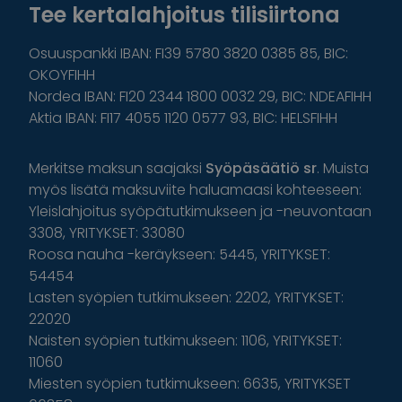
Tee kertalahjoitus tilisiirtona
Osuuspankki IBAN: FI39 5780 3820 0385 85, BIC:
OKOYFIHH
Nordea IBAN: FI20 2344 1800 0032 29, BIC: NDEAFIHH
Aktia IBAN: FI17 4055 1120 0577 93, BIC: HELSFIHH
Merkitse maksun saajaksi
Syöpäsäätiö sr
. Muista
myös lisätä maksuviite haluamaasi kohteeseen:
Yleislahjoitus syöpätutkimukseen ja -neuvontaan
3308, YRITYKSET: 33080
Roosa nauha -keräykseen: 5445, YRITYKSET:
54454
Lasten syöpien tutkimukseen: 2202, YRITYKSET:
22020
Naisten syöpien tutkimukseen: 1106, YRITYKSET:
11060
Miesten syöpien tutkimukseen: 6635, YRITYKSET