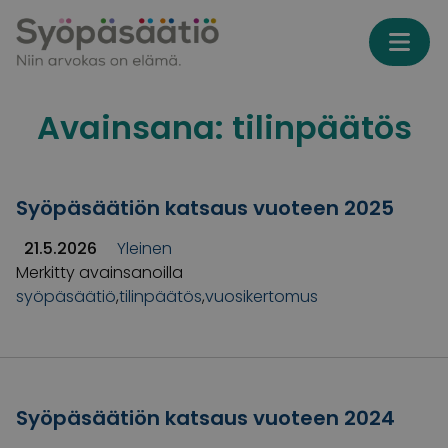
Skip to content
Avainsana:
tilinpäätös
Syöpäsäätiön katsaus vuoteen 2025
21.5.2026
Yleinen
Merkitty avainsanoilla
syöpäsäätiö
,
tilinpäätös
,
vuosikertomus
Syöpäsäätiön katsaus vuoteen 2024