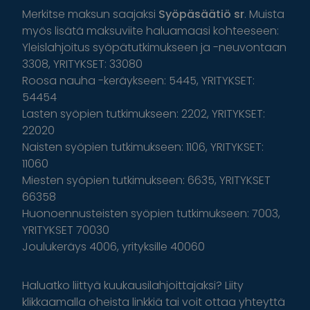
Merkitse maksun saajaksi
Syöpäsäätiö sr
. Muista
myös lisätä maksuviite haluamaasi kohteeseen:
Yleislahjoitus syöpätutkimukseen ja -neuvontaan
3308, YRITYKSET: 33080
Roosa nauha -keräykseen: 5445, YRITYKSET:
54454
Lasten syöpien tutkimukseen: 2202, YRITYKSET:
22020
Naisten syöpien tutkimukseen: 1106, YRITYKSET:
11060
Miesten syöpien tutkimukseen: 6635, YRITYKSET
66358
Huonoennusteisten syöpien tutkimukseen: 7003,
YRITYKSET 70030
Joulukeräys 4006, yrityksille 40060
Haluatko liittyä kuukausilahjoittajaksi? Liity
klikkaamalla oheista linkkiä tai voit ottaa yhteyttä