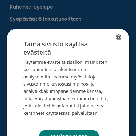
Rahankeräyslupa
Syöpäsäätiö laskutusoitteet
Saavutettavuus
Tämä sivusto käyttää
Roosa nauha -keräys
evästeitä
FINNISH
Munien puolesta -keräys
Käytämme evästeitä sisällön, mainosten
SWEDISH
personointiin ja liikenteemme
ENGLISH
Lahjoita
analysointiin. Jaamme myös tietoja
sivustomme käytöstäsi mainos- ja
analytiikkakumppaneidemme kanssa,
Löydä oma tapasi auttaa
jotka voivat yhdistää ne muihin tietoihin,
Liity kuukausilahjoittajaksi
jotka olet heille antanut tai joita he ovat
keränneet käyttäessäsi palveluitaan.
Tee kertalahjoitus
Tietosuojakäytäntö
Tee muistolahja