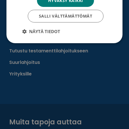
HYVÄKSY KAIKKI
Perusta merkkipäiväkeräys
Perusta muistokeräys
SALLI VÄLTTÄMÄTTÖMÄT
Perusta oma keräyksesi
NÄYTÄ TIEDOT
Perusta päivätyökeräys
Tutustu testamenttilahjoitukseen
Suurlahjoitus
Yrityksille
Muita tapoja auttaa