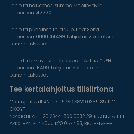
Lahjoita haluamasi summa MobilePaylla
numeroon:
47770
.
Lahjoita puhelinsoitolla 20 euroa: Soita
numeroon:
0600 04499
. Lahjoitus veloitetaan
puhelinlaskussasi.
Lahjoita tekstiviestillä 15 euroa: tekstaa
TUEN
numeroon
16499
. Lahjoitus veloitetaan
puhelinlaskussasi.
Tee kertalahjoitus tilisiirtona
Osuuspankki IBAN: FI39 5780 3820 0385 85, BIC:
OKOYFIHH
Nordea IBAN: FI20 2344 1800 0032 29, BIC: NDEAFIHH
Aktia IBAN: FI17 4055 1120 0577 93, BIC: HELSFIHH