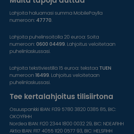
Muita tapoja auttaa
Lahjoita haluamasi summa MobilePaylla
numeroon:
47770
.
Lahjoita puhelinsoitolla 20 euroa: Soita
numeroon:
0600 04499
. Lahjoitus veloitetaan
puhelinlaskussasi.
Lahjoita tekstiviestillä 15 euroa: tekstaa
TUEN
numeroon
16499
. Lahjoitus veloitetaan
puhelinlaskussasi.
Tee kertalahjoitus tilisiirtona
Osuuspankki IBAN: FI39 5780 3820 0385 85, BIC:
OKOYFIHH
Nordea IBAN: FI20 2344 1800 0032 29, BIC: NDEAFIHH
Aktia IBAN: FI17 4055 1120 0577 93, BIC: HELSFIHH