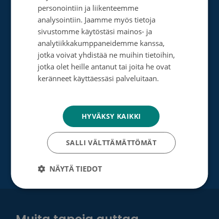
Tee muistolahja
personointiin ja liikenteemme
ENGLISH
Perusta merkkipäiväkeräys
analysointiin. Jaamme myös tietoja
sivustomme käytöstäsi mainos- ja
Perusta muistokeräys
analytiikkakumppaneidemme kanssa,
jotka voivat yhdistää ne muihin tietoihin,
Perusta oma keräyksesi
jotka olet heille antanut tai joita he ovat
Perusta päivätyökeräys
keränneet käyttäessäsi palveluitaan.
Tietosuojakäytäntö
Tutustu testamenttilahjoitukseen
HYVÄKSY KAIKKI
Suurlahjoitus
Yrityksille
SALLI VÄLTTÄMÄTTÖMÄT
NÄYTÄ TIEDOT