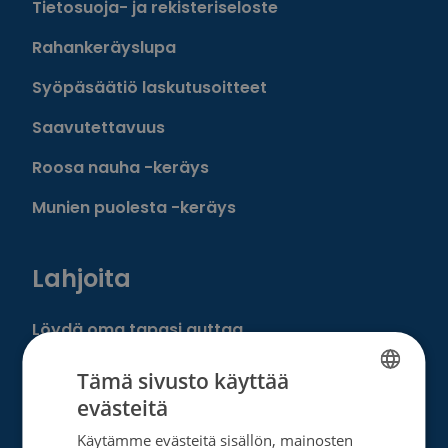
Tietosuoja- ja rekisteriseloste
Rahankeräyslupa
Syöpäsäätiö laskutusoitteet
Saavutettavuus
Roosa nauha -keräys
Munien puolesta -keräys
Lahjoita
Löydä oma tapasi auttaa
Liity kuukausilahjoittajaksi
Tämä sivusto käyttää
evästeitä
Tee kertalahjoitus
FINNISH
Käytämme evästeitä sisällön, mainosten
SWEDISH