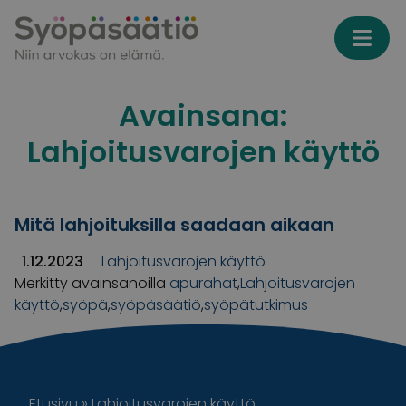
Skip to content
Avainsana:
Lahjoitusvarojen käyttö
Mitä lahjoituksilla saadaan aikaan
1.12.2023
Lahjoitusvarojen käyttö
Merkitty avainsanoilla
apurahat
,
Lahjoitusvarojen
käyttö
,
syöpä
,
syöpäsäätiö
,
syöpätutkimus
Etusivu
»
Lahjoitusvarojen käyttö