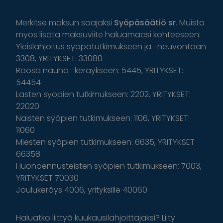
Merkitse maksun saajaksi
Syöpäsäätiö sr
. Muista
myös lisätä maksuviite haluamaasi kohteeseen:
Yleislahjoitus syöpätutkimukseen ja -neuvontaan
3308, YRITYKSET: 33080
Roosa nauha -keräykseen: 5445, YRITYKSET:
54454
Lasten syöpien tutkimukseen: 2202, YRITYKSET:
22020
Naisten syöpien tutkimukseen: 1106, YRITYKSET:
11060
Miesten syöpien tutkimukseen: 6635, YRITYKSET
66358
Huonoennusteisten syöpien tutkimukseen: 7003,
YRITYKSET 70030
Joulukeräys 4006, yrityksille 40060
Haluatko liittyä kuukausilahjoittajaksi? Liity