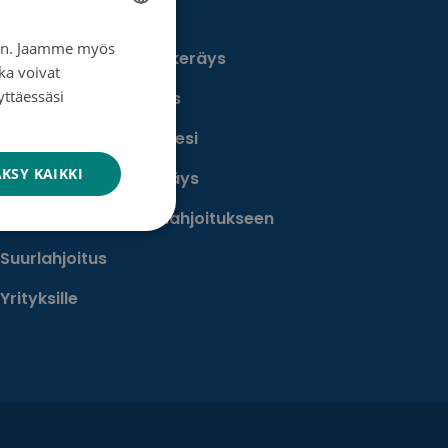
Tee muistolahja
iin. Jaamme myös
FINNISH
Perusta merkkipäiväkeräys
ka voivat
SWEDISH
yttäessäsi
Perusta muistokeräys
ENGLISH
Perusta oma keräyksesi
KSY KAIKKI
Perusta päivätyökeräys
Tutustu testamenttilahjoitukseen
Suurlahjoitus
Yrityksille