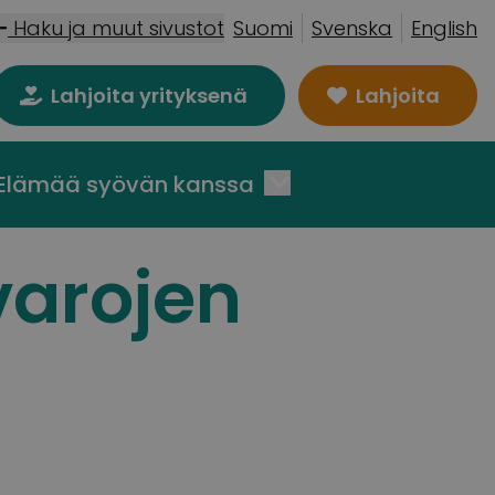
Haku ja muut sivustot
Suomi
Svenska
English
Lahjoita yrityksenä
Lahjoita
Elämää syövän kanssa
varojen