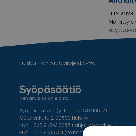
Mitä lah
1.12.2023
Merkitty a
käyttö
,
sy
Etusivu
»
Lahjoitusvarojen käyttö
Syöpäsäätiö sr (y-tunnus 0237165-7)
Mäkelänkatu 2, 00500 Helsinki
Puh. +358 9 1353 3286 (lahjoittajapalvelu)
Puh. +358 9 135 331 (vaihde)