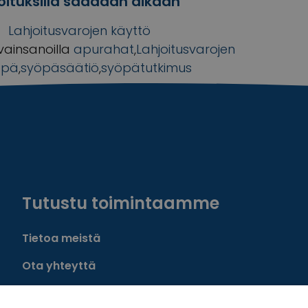
joituksilla saadaan aikaan
Lahjoitusvarojen käyttö
vainsanoilla
apurahat
,
Lahjoitusvarojen
öpä
,
syöpäsäätiö
,
syöpätutkimus
Tutustu toimintaamme
Tietoa meistä
Ota yhteyttä
Tietosuoja- ja rekisteriseloste