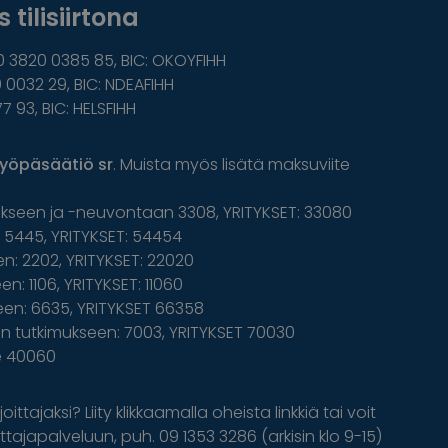
 tilisiirtona
0 3820 0385 85, BIC: OKOYFIHH
 0032 29, BIC: NDEAFIHH
77 93, BIC: HELSFIHH
yöpäsäätiö sr
. Muista myös lisätä maksuviite
ukseen ja -neuvontaan 3308, YRITYKSET: 33080
5445, YRITYKSET: 54454
n: 2202, YRITYKSET: 22020
n: 1106, YRITYKSET: 11060
een: 6635, YRITYKSET 66358
 tutkimukseen: 7003, YRITYKSET 70030
le 40060
oittajaksi? Liity klikkaamalla oheista linkkiä tai voit
tajapalveluun, puh. 09 1353 3286 (arkisin klo 9-15)