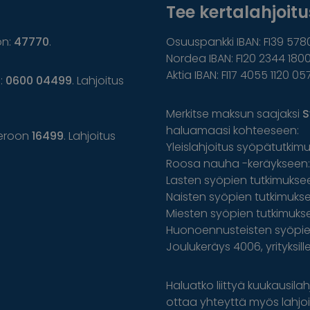
Tee kertalahjoitus
on:
47770
.
Osuuspankki IBAN: FI39 578
Nordea IBAN: FI20 2344 1800
Aktia IBAN: FI17 4055 1120 05
n:
0600 04499
. Lahjoitus
Merkitse maksun saajaksi
S
haluamaasi kohteeseen:
eroon
16499
. Lahjoitus
Yleislahjoitus syöpätutkim
Roosa nauha -keräykseen: 
Lasten syöpien tutkimuksee
Naisten syöpien tutkimuksee
Miesten syöpien tutkimuks
Huonoennusteisten syöpien
Joulukeräys 4006, yrityksil
Haluatko liittyä kuukausilahj
ottaa yhteyttä myös lahjoit