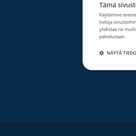
Tämä sivust
Facebook
Instagram
Twitter
Linkedin
Käytämme evästei
tietoja sivustom
yhdistää ne muihin
palveluitaan.
Tie
NÄYTÄ TIED