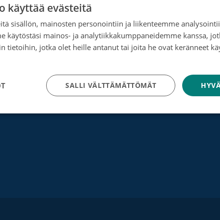
o käyttää evästeitä
Rahankeräyslupa
tä sisällön, mainosten personointiin ja liikenteemme analysoint
Syöpäsäätiö laskutusoitteet
me käytöstäsi mainos- ja analytiikkakumppaneidemme kanssa, jot
 tietoihin, jotka olet heille antanut tai joita he ovat keränneet kä
Saavutettavuus
tosuojakäytäntö
Roosa nauha -keräys
OT
SALLI VÄLTTÄMÄTTÖMÄT
HYVÄ
Munien puolesta -keräys