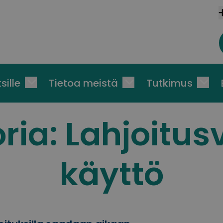
sille
Tietoa meistä
Tutkimus
ria:
Lahjoitus
käyttö