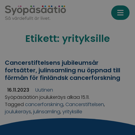
Skip to content
Etikett:
yrityksille
Cancerstiftelsens jubileumsår
fortsätter, julinsamling nu öppnad till
förmån för finländsk cancerforskning
16.11.2023
Uutinen
Syöpäsäätiön joulukeräys alkaa 15.11.
Tagged
cancerforskning
,
Cancerstiftelsen
,
joulukeräys
,
julinsamling
,
yrityksille