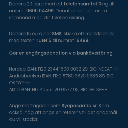
Donera 20 euro med ett
telefonsamtal
: Ring till
numret
0600 04499
. Donationen debiteras i
samband med din telefonräkning.
Donera 15 euro per
SMS
: skicka ett meddelande
med texten
TUEN15
till numret
16499.
Gör
en
engångsdonation
via
banköverföring
Nordea IBAN: FI20 2344 1800 0032 29, BIC: NDEAFIHH
Andelsbanken IBAN: FI39 5780 3820 0385 85, BIC:
OKOYFIHH
Aktia IBAN: FI17 4055 1120 0577 93, BIC: HELSFIHH
Ange
mottagaren
som
Syöpäsäätiö
sr
.
K
om
o
ckså
i
håg
a
tt
ange
en
r
eferens
t
il
l
d
et
ä
ndamål
du
v
ill
s
tödja
: