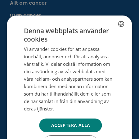
Allt om cancer
Utan cancer
Denna webbplats använder
Donera
cookies
FINNISH
Vi använder cookies för att anpassa
SWEDISH
Välj ditt eget sätt att hjälpa
innehåll, annonser och för att analysera
ENGLISH
vår trafik. Vi delar också information om
Bli månadsdonator
din användning av vår webbplats med
Engångsdonation
våra reklam- och analyspartners som kan
kombinera den med annan information
Bemärkelsedagsinsamling
som du har tillhandahållit dem eller som
de har samlat in från din användning av
Minnesgåva
deras tjänster.
Tietosuojakäytäntö
Minnesinsamling
ACCEPTERA ALLA
Dagsverkesinsamling