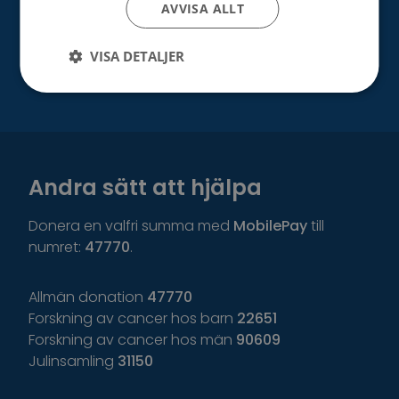
Testamentsdonation
AVVISA ALLT
Bli vår samarbetspartner
VISA DETALJER
Andra sätt att hjälpa
Donera en valfri summa med
MobilePay
till
numret:
47770
.
Allmän donation
47770
Forskning av cancer hos barn
22651
Forskning av cancer hos män
90609
Julinsamling
31150