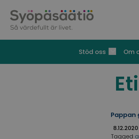
Skip to content
Stöd oss
Om 
Et
Pappan g
8.12.2020
Tagged
a