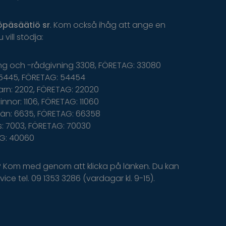
öpäsäätiö
sr
.
K
om
o
ckså
i
håg
a
tt
ange
en
u
v
ill
s
tödja
:
ing och -rådgivning 3308, FÖRETAG: 33080
5445, FÖRETAG: 54454
arn: 2202, FÖRETAG: 22020
nnor: 1106, FÖRETAG: 11060
än: 6635, FÖRETAG: 66358
: 7003, FÖRETAG: 70030
AG: 40060
? Kom med genom att klicka på länken. Du kan
ice tel. 09 1353 3286 (vardagar kl. 9-15).