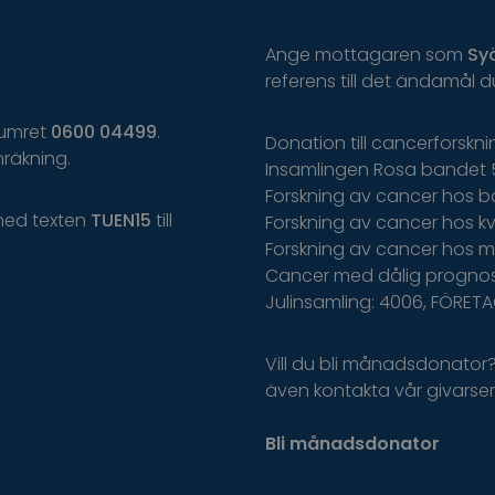
Ange
mottagaren
som
Sy
r
eferens
t
il
l
d
et
ä
ndamål
d
 numret
0600 04499
.
Donation till cancerforskn
räkning.
Insamlingen Rosa bandet 
Forskning av cancer hos b
med texten
TUEN15
till
Forskning av cancer hos kvi
Forskning av cancer hos m
Cancer med dålig prognos
Julinsamling: 4006, FÖRET
Vill du bli månadsdonator
även kontakta vår givarserv
Bli månadsdonator