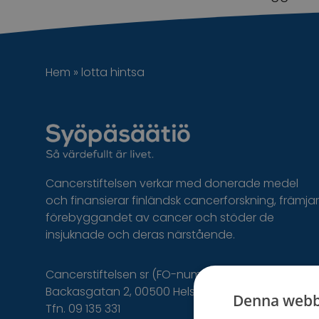
Hem
»
lotta hintsa
Cancerstiftelsen verkar med donerade medel
och finansierar finländsk cancerforskning, främjar
förebyggandet av cancer och stöder de
insjuknade och deras närstående.
Cancerstiftelsen sr (FO-nummer 0237165-7)
Backasgatan 2, 00500 Helsingfors,
Denna webb
Tfn. 09 135 331