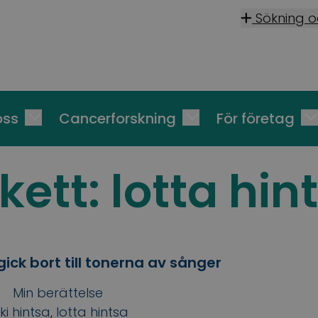
Sökning 
oss
Cancerforskning
För företag
ikett:
lotta hin
ick bort till tonerna av sånger
Min berättelse
ki hintsa
,
lotta hintsa