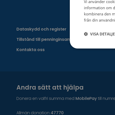
Vi använder cookie
information om d
kombinera den me
från din användni
Dataskydd och register
VISA DETALJ
Tillstånd till penninginsamling
Kontakta oss
Andra sätt att hjälpa
Donera en valfri summa med
MobilePay
till numr
Allmän donation
47770