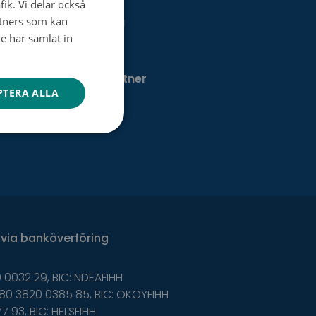
fik. Vi delar också
FINNISH
tners som kan
Dagsverkesinsamling
SWEDISH
e har samlat in
Testamentsdonation
ENGLISH
Bli vår samarbetspartner
PTERA ALLA
via
banköverföring
 0032 29, BIC: NDEAFIHH
80 3820 0385 85, BIC: OKOYFIHH
77 93, BIC: HELSFIHH