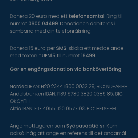
Donera 20 euro med ett
telefonsamtal
: Ring till
numret
0600 04499
. Donationen debiteras i
samband med din telefonräkning.
Donera 15 euro per
SMS
: skicka ett meddelande
med texten
TUEN15
till numret
16499.
Gör
en
engångsdonation
via
banköverföring
Nordea IBAN: FI20 2344 1800 0032 29, BIC: NDEAFIHH
Andelsbanken IBAN: FI39 5780 3820 0385 85, BIC:
OKOYFIHH
Aktia IBAN: FI17 4055 1120 0577 93, BIC: HELSFIHH
Ange
mottagaren
som
Syöpäsäätiö
sr
.
K
om
o
ckså
i
håg
a
tt
ange
en
r
eferens
t
il
l
d
et
ä
ndamål