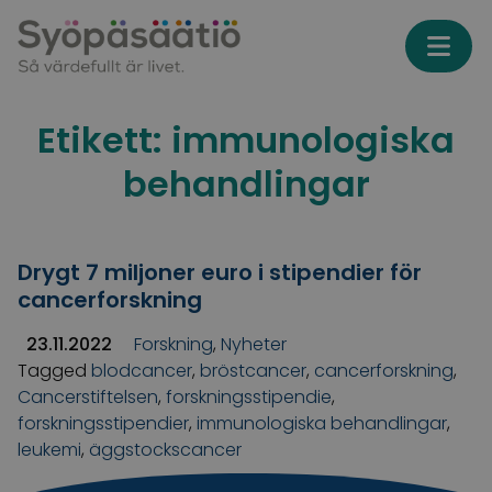
Skip to content
Etikett:
immunologiska
behandlingar
Drygt 7 miljoner euro i stipendier för
cancerforskning
23.11.2022
Forskning
,
Nyheter
Tagged
blodcancer
,
bröstcancer
,
cancerforskning
,
Cancerstiftelsen
,
forskningsstipendie
,
forskningsstipendier
,
immunologiska behandlingar
,
leukemi
,
äggstockscancer