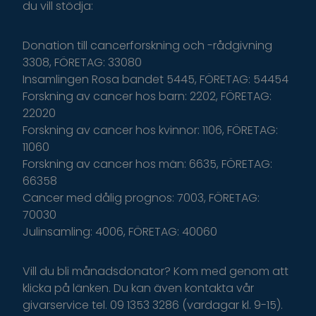
du
v
ill
s
tödja
:
Donation till cancerforskning och -rådgivning
3308, FÖRETAG: 33080
Insamlingen Rosa bandet 5445, FÖRETAG: 54454
Forskning av cancer hos barn: 2202, FÖRETAG:
22020
Forskning av cancer hos kvinnor: 1106, FÖRETAG:
11060
Forskning av cancer hos män: 6635, FÖRETAG:
66358
Cancer med dålig prognos: 7003, FÖRETAG:
70030
Julinsamling: 4006, FÖRETAG: 40060
Vill du bli månadsdonator? Kom med genom att
klicka på länken. Du kan även kontakta vår
givarservice tel. 09 1353 3286 (vardagar kl. 9-15).