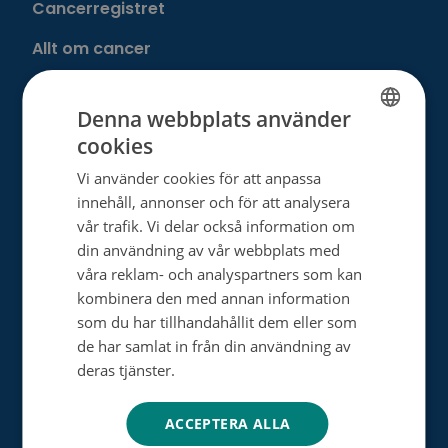
Cancerregistret
Allt om cancer
Utan cancer
Denna webbplats använder
cookies
FINNISH
Donera
Vi använder cookies för att anpassa
SWEDISH
innehåll, annonser och för att analysera
Välj ditt eget sätt att hjälpa
ENGLISH
vår trafik. Vi delar också information om
Bli månadsdonator
din användning av vår webbplats med
våra reklam- och analyspartners som kan
Engångsdonation
kombinera den med annan information
som du har tillhandahållit dem eller som
Bemärkelsedagsinsamling
de har samlat in från din användning av
Minnesgåva
deras tjänster.
Tietosuojakäytäntö
Minnesinsamling
ACCEPTERA ALLA