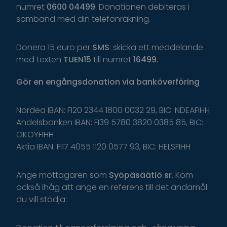
numret
0600 04499
. Donationen debiteras i
samband med din telefonräkning.
Donera 15 euro per
SMS
: skicka ett meddelande
med texten
TUEN15
till numret
16499.
Gör
en
engångsdonation
via
banköverföring
Nordea IBAN: FI20 2344 1800 0032 29, BIC: NDEAFIHH
Andelsbanken IBAN: FI39 5780 3820 0385 85, BIC:
OKOYFIHH
Aktia IBAN: FI17 4055 1120 0577 93, BIC: HELSFIHH
Ange
mottagaren
som
Syöpäsäätiö
sr
.
K
om
o
ckså
i
håg
a
tt
ange
en
r
eferens
t
il
l
d
et
ä
ndamål
du
v
ill
s
tödja
: