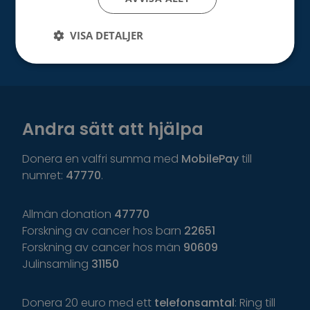
Bli vår samarbetspartner
VISA DETALJER
Andra sätt att hjälpa
Donera en valfri summa med
MobilePay
till
numret:
47770
.
Allmän donation
47770
Forskning av cancer hos barn
22651
Forskning av cancer hos män
90609
Julinsamling
31150
Donera 20 euro med ett
telefonsamtal
: Ring till