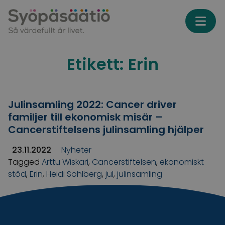
Skip to content
Etikett:
Erin
Julinsamling 2022: Cancer driver
familjer till ekonomisk misär –
Cancerstiftelsens julinsamling hjälper
23.11.2022
Nyheter
Tagged
Arttu Wiskari
,
Cancerstiftelsen
,
ekonomiskt
stöd
,
Erin
,
Heidi Sohlberg
,
jul
,
julinsamling