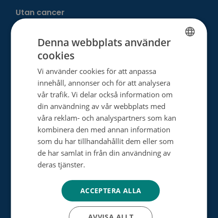
Utan cancer
Denna webbplats använder
Donera
cookies
FINNISH
Välj ditt eget sätt att hjälpa
Vi använder cookies för att anpassa
SWEDISH
innehåll, annonser och för att analysera
Bli månadsdonator
ENGLISH
vår trafik. Vi delar också information om
din användning av vår webbplats med
Engångsdonation
våra reklam- och analyspartners som kan
Bemärkelsedagsinsamling
kombinera den med annan information
som du har tillhandahållit dem eller som
Minnesgåva
de har samlat in från din användning av
deras tjänster.
Tietosuojakäytäntö
Minnesinsamling
Dagsverkesinsamling
ACCEPTERA ALLA
Testamentsdonation
AVVISA ALLT