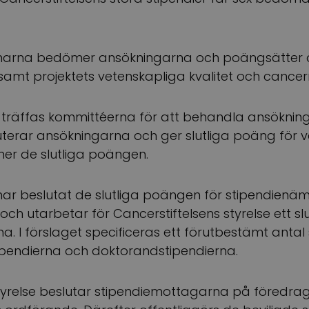
rna bedömer ansökningarna och poängsätter 
amt projektets vetenskapliga kvalitet och cancer
träffas kommittéerna för att behandla ansöknin
terar ansökningarna och ger slutliga poäng för v
r de slutliga poängen.
ar beslutat de slutliga poängen för stipendien
ch utarbetar för Cancerstiftelsens styrelse ett slu
. I förslaget specificeras ett förutbestämt antal 
ipendierna och doktorandstipendierna.
styrelse beslutar stipendiemottagarna på föredra