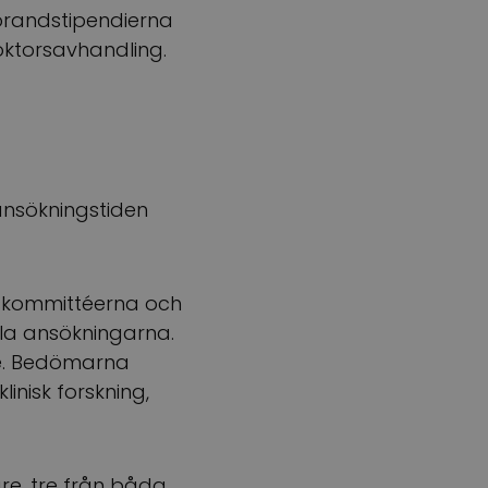
torandstipendierna
ktorsavhandling.
 ansökningstiden
gskommittéerna och
la ansökningarna.
re. Bedömarna
linisk forskning,
re, tre från båda