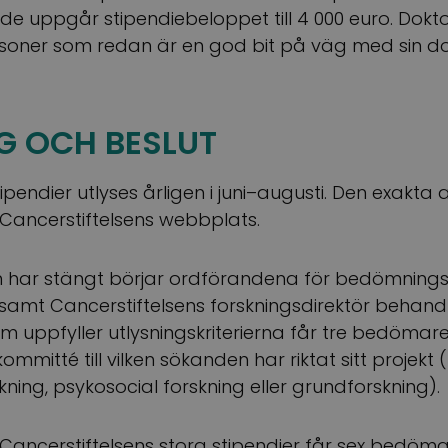
de uppgår stipendiebeloppet till 4 000 euro. Dok
soner som redan är en god bit på väg med sin do
G OCH BESLUT
ipendier utlyses årligen i juni–augusti. Den exakta
Cancerstiftelsens webbplats.
gen har stängt börjar ordförandena för bedömnin
amt Cancerstiftelsens forskningsdirektör behand
om uppfyller utlysningskriterierna får tre bedöma
mitté till vilken sökanden har riktat sitt projekt (k
ning, psykosocial forskning eller grundforskning).
ancerstiftelsens stora stipendier får sex bedöma