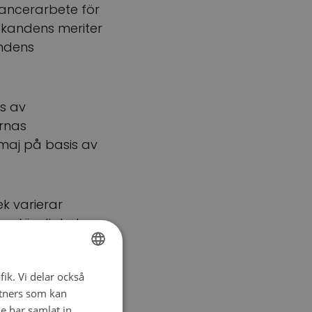
 cancerarbete för
sökandens meriter
andens
s av
rnas
maj på basis av
k varierar
omständigheter
ats 2020 användas
fik. Vi delar också
FINNISH
tners som kan
SWEDISH
e har samlat in