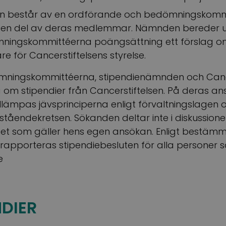
n består av en ordförande och bedömningskomm
en del av deras medlemmar. Nämnden bereder uti
ningskommittéerna poängsättning ett förslag o
e för Cancerstiftelsens styrelse.
ningskommittéerna, stipendienämnden och Cance
 om stipendier från Cancerstiftelsen. På deras a
lämpas jävsprinciperna enligt förvaltningslagen o
tåendekretsen. Sökanden deltar inte i diskussion
ndet som gäller hens egen ansökan. Enligt bestäm
apporteras stipendiebesluten för alla personer so
e
NDIER