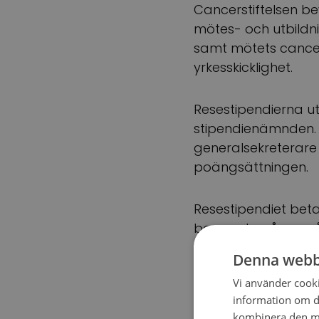
Cancerstiftelsen be
mötes- och utbildni
samt mötets cancer
yrkesskicklighet.
Resestipendierna u
stipendienämnden.
generalsekreterare
poängsättningen.
Resestipendiet beta
beroende på resmål
som coronaviruspan
Denna webb
fram till utgången a
Vi använder cookie
information om d
kombinera den me