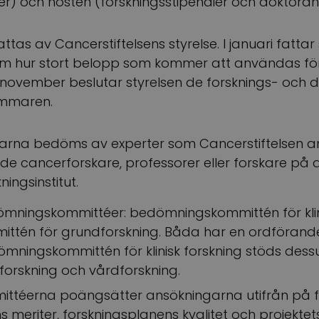
er) och hösten (forskningsstipendier och doktoran
ttas av Cancerstiftelsens styrelse. I januari fattar 
 om hur stort belopp som kommer att användas för
 I november beslutar styrelsen de forsknings- och
ommaren.
arna bedöms av experter som Cancerstiftelsen anl
de cancerforskare, professorer eller forskare på d
ningsinstitut.
ömningskommittéer: bedömningskommittén för klin
tén för grundforskning. Båda har en ordförande
ningskommittén för klinisk forskning stöds dess
forskning och vårdforskning.
téerna poängsätter ansökningarna utifrån på f
ns meriter, forskningsplanens kvalitet och projekte