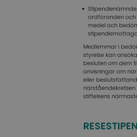
Stipendienämnde
ordföranden och 
medel och bedöm
stipendiemottagar
Medlemmar i bedöm
styrelse kan ansöka
besluten om dem til
anvisningar om närs
eller beslutsfatta
närståendekretsen r
stiftelsens närmast
RESESTIPE