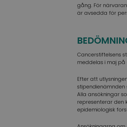
gång. För närvaran
är avsedda för per
BEDÖMNIN
Cancerstiftelsens st
meddelas i maj på 
Efter att utlysnin
stipendienämnden s
Alla ansökningar s
representerar den kom
epidemiologisk forsk
Ansökningarna om C