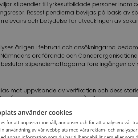
viljar stipendier till yrkesutbildade personer inom
ngsresor. Resestipendierna beviljas på basis av 
relevans och betydelse för utvecklingen av sök
tlyses årligen i februari och ansökningarna bedöm
 Nämndens ordförande och Cancerorganisatione
 beslutar stipendiemottagarna före ingången av 
las mot uppvisande av verifikation och dess storle
et (Europa, resten av världen). På grund av de 
demin orsakat kan de resestipendier som bevilj
plats använder cookies
v 2021.
s för att anpassa innehåll, annonser och för att analysera vår tra
in användning av vår webbplats med våra reklam- och analyspar
d annan information som du har tillhandahållit dem eller som d