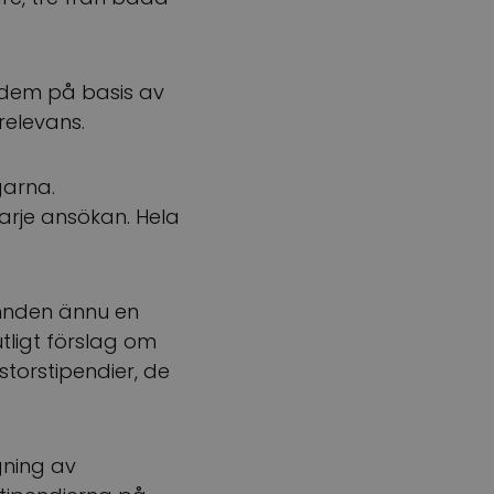
dem på basis av
relevans.
garna.
arje ansökan. Hela
ämnden ännu en
tligt förslag om
storstipendier, de
gning av