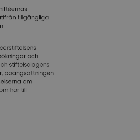
ittéernas
från tillgängliga
m
rstiftelsens
nsökningar och
ch stiftelselagens
er, poängsättningen
melserna om
m hör till