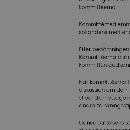
kommittéerna.
Kommittémedlemma
sökandens meriter s
Efter bedömningen 
Kommittéerna disku
kommittén godkänne
När kommittéerna h
diskussion om dem o
stipendiemottagarna
andra forskningsst
Cancerstiftelsens 