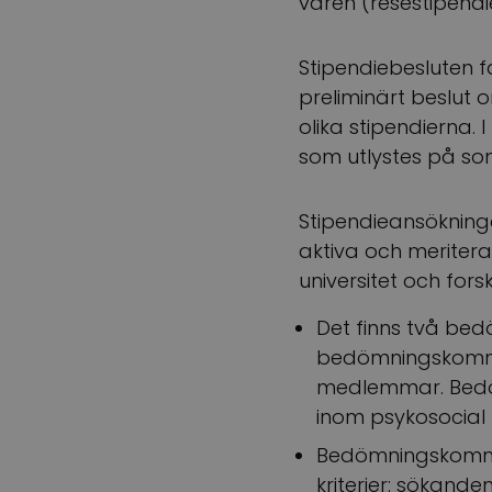
våren (resestipendi
Stipendiebesluten fa
preliminärt beslut
olika stipendierna.
som utlystes på s
Stipendieansökning
aktiva och meritera
universitet och forsk
Det finns två bed
bedömningskommit
medlemmar. Bedöm
inom psykosocial 
Bedömningskommit
kriterier: sökande