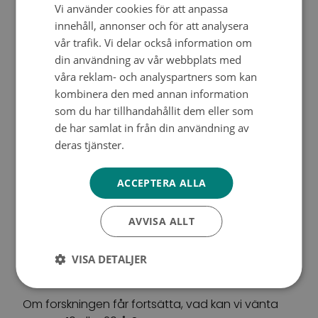
Vi använder cookies för att anpassa
SWEDISH
sig.
innehåll, annonser och för att analysera
ENGLISH
vår trafik. Vi delar också information om
Pusselbitarna på plats
din användning av vår webbplats med
våra reklam- och analyspartners som kan
Nykter har aktivt deltagit i internationella
kombinera den med annan information
forskningsprojekt. Under de senaste tio åren har
som du har tillhandahållit dem eller som
stora internationella konsortier producerat
de har samlat in från din användning av
enorma mängder information om förändringar i
deras tjänster.
Tietosuojakäytäntö
cancerceller; de har kartlagt bitarna av ett pussel
så att säga.
ACCEPTERA ALLA
— Nu är målet att få pusselbitarna på plats och
AVVISA ALLT
utreda hur olika faktorer tillsammans driver
cancer och vilka faktorer som påverkar cancerns
VISA DETALJER
framfart.
Om forskningen får fortsätta, vad kan vi vänta