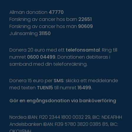
Allmän donation
47770
Forskning av cancer hos barn
22651
Forskning av cancer hos män
90609
Julinsamling
31150
Donera 20 euro med ett
telefonsamtal
: Ring till
numret
0600 04499
. Donationen debiteras i
samband med din telefonräkning.
Donera 15 euro per
SMS
: skicka ett meddelande
med texten
TUEN15
till numret
16499.
Gör
en
engångsdonation
via
banköverföring
Nordea IBAN: FI20 2344 1800 0032 29, BIC: NDEAFIHH
Andelsbanken IBAN: FI39 5780 3820 0385 85, BIC:
OKOYFIHH