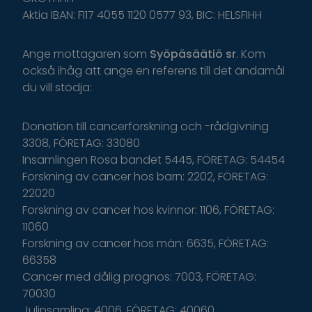
Aktia IBAN: FI17 4055 1120 0577 93, BIC: HELSFIHH
Ange
mottagaren
som
Syöpäsäätiö
sr
.
K
om
o
ckså
i
håg
a
tt
ange
en
r
eferens
t
il
l
d
et
ä
ndamål
du
v
ill
s
tödja
:
Donation till cancerforskning och -rådgivning
3308, FÖRETAG: 33080
Insamlingen Rosa bandet 5445, FÖRETAG: 54454
Forskning av cancer hos barn: 2202, FÖRETAG:
22020
Forskning av cancer hos kvinnor: 1106, FÖRETAG:
11060
Forskning av cancer hos män: 6635, FÖRETAG:
66358
Cancer med dålig prognos: 7003, FÖRETAG:
70030
Julinsamling: 4006, FÖRETAG: 40060