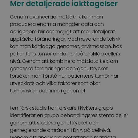
Mer detaljerade iakttagelser
Genom avancerad mätteknik kan man
producera enorma mängder data och
därigenom blir det möjligt att mer detaljerat
upptäcka förändringar. Med nuvarande teknik
kan man kartlägga genomet, arvsmassan, hos
patientens tumör ända ner på enskilda cellers
nivå. Genom att kombinera mätdata t.ex. om
genetiska förändringar och genuttrycket
försöker man förstå hur patientens tumör har
utvecklats och vilka faktorer som ökar
tumörrisken det finns i genomet.
I en färsk studie har forskare i Nykters grupp
identifierat en grupp behandlingsresistenta celler
genom att studera genuttrycket och
genreglerande områden i DNA på cellnivå.
Genom att analysera omfattande mätdata