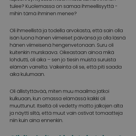
tulee? Kuolemassa on samaa ihmeellisyyttä ­-
mihin tämä ihminen menee?
Oli ihmeellistä ja todella arvokasta, että sain olla
isän luona hänen viimeiset päivänsä ja olla läsnä
hänen viimeisenä hengenvetonaan. Suru oli
kuitenkin murskaava. Oikeastaan ainoa mikä
lohdutti, oli aika – sen jo tiesin muista suruista
elämän varrelta. Vaikeinta oli se, että piti saada
aika kulumaan.
Oli ällistyttävää, miten muu maailma jatkoi
kulkuaan, kun omassa elämässä kaikki oli
muuttunut. Itseltä oli vedetty matto jalkojen alta
ja näytti siltä, että muut vain ostivat tomaatteja
niin kuin aina ennenkin.