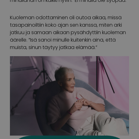
minullahan on kaikki hyvin. Ei minulla ole syöpää.
Kuoleman odottaminen oli outoa aikaa, missä
tasapainoiltiin koko ajan sen kanssa, miten arki
jatkuu ja samaan aikaan pysähdyttiin kuoleman
äärelle. ”Isä sanoi minulle kuitenkin aina, että
muista, sinun täytyy jatkaa elämää.”