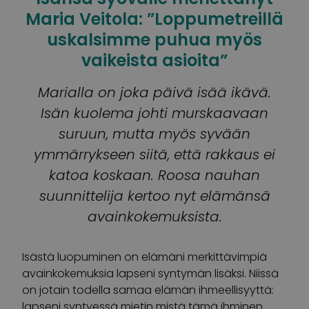
Maria Veitola: ”Loppumetreillä
uskalsimme puhua myös
vaikeista asioita”
Marialla on joka päivä isää ikävä.
Isän kuolema johti murskaavaan
suruun, mutta myös syvään
ymmärrykseen siitä, että rakkaus ei
katoa koskaan. Roosa nauhan
suunnittelija kertoo nyt elämänsä
avainkokemuksista.
Isästä luopuminen on elämäni merkittävimpiä
avainkokemuksia lapseni syntymän lisäksi. Niissä
on jotain todella samaa elämän ihmeellisyyttä:
lapseni syntyessä mietin mistä tämä ihminen