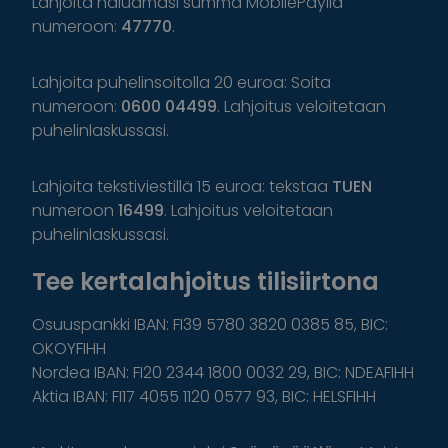
Lahjoita haluamasi summa MobilePaylla
numeroon:
47770
.
Lahjoita puhelinsoitolla 20 euroa: Soita
numeroon:
0600 04499
. Lahjoitus veloitetaan
puhelinlaskussasi.
Lahjoita tekstiviestillä 15 euroa: tekstaa
TUEN
numeroon
16499
. Lahjoitus veloitetaan
puhelinlaskussasi.
Tee kertalahjoitus tilisiirtona
Osuuspankki IBAN: FI39 5780 3820 0385 85, BIC:
OKOYFIHH
Nordea IBAN: FI20 2344 1800 0032 29, BIC: NDEAFIHH
Aktia IBAN: FI17 4055 1120 0577 93, BIC: HELSFIHH