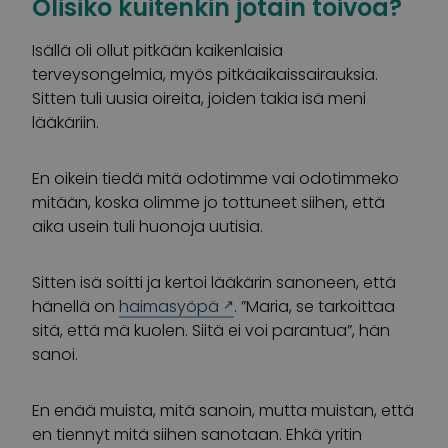
Olisiko kuitenkin jotain toivoa?
Isällä oli ollut pitkään kaikenlaisia
terveysongelmia, myös pitkäaikaissairauksia.
Sitten tuli uusia oireita, joiden takia isä meni
lääkäriin.
En oikein tiedä mitä odotimme vai odotimmeko
mitään, koska olimme jo tottuneet siihen, että
aika usein tuli huonoja uutisia.
Sitten isä soitti ja kertoi lääkärin sanoneen, että
hänellä on
haimasyöpä
. ”Maria, se tarkoittaa
sitä, että mä kuolen. Siitä ei voi parantua”, hän
sanoi.
En enää muista, mitä sanoin, mutta muistan, että
en tiennyt mitä siihen sanotaan. Ehkä yritin