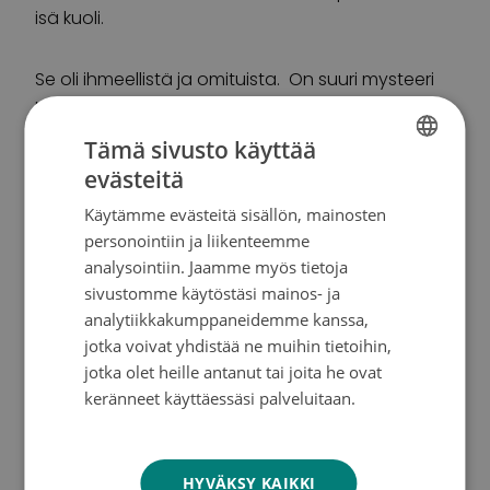
isä kuoli.
Se oli ihmeellistä ja omituista. On suuri mysteeri
mihin häviää ihminen, joka oli juuri siinä?
Tämä sivusto käyttää
Isän kuoltua kirjoitin Facebookiin pienen
evästeitä
FINNISH
kirjoituksen suhteestamme ja isän kuolemasta.
Käytämme evästeitä sisällön, mainosten
Sain paljon viestejä Facebook-kavereilta, joiden
SWEDISH
personointiin ja liikenteemme
kanssa ei ole muuta yhteistä kuin työprojekti,
ENGLISH
analysointiin. Jaamme myös tietoja
menneisyyden partioleiri tai joku dj-setti. Ihmiset
sivustomme käytöstäsi mainos- ja
avautuivat yllättävän paljon etenkin
analytiikkakumppaneidemme kanssa,
suhteestaan kuolleisiin vanhempiinsa. Monilla ei
jotka voivat yhdistää ne muihin tietoihin,
ollut ollut mahdollisuutta puhua mistään
jotka olet heille antanut tai joita he ovat
vanhempiensa kanssa.
keränneet käyttäessäsi palveluitaan.
Tietosuojakäytäntö
Olen kiitollinen siitä, että minulla kuitenkin oli isä ja
hän sai elää niinkin vanhaksi. Me myös
HYVÄKSY KAIKKI