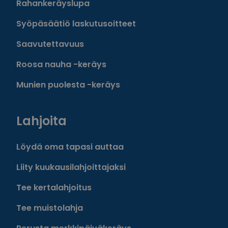
Rahankeräyslupa
Syöpäsäätiö laskutusoitteet
Saavutettavuus
Roosa nauha -keräys
Munien puolesta -keräys
Lahjoita
Löydä oma tapasi auttaa
Liity kuukausilahjoittajaksi
Tee kertalahjoitus
Tee muistolahja