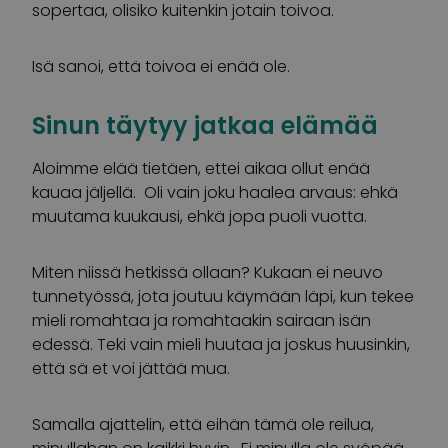
sopertaa, olisiko kuitenkin jotain toivoa.
Isä sanoi, että toivoa ei enää ole.
Sinun täytyy jatkaa elämää
Aloimme elää tietäen, ettei aikaa ollut enää
kauaa jäljellä. Oli vain joku haalea arvaus: ehkä
muutama kuukausi, ehkä jopa puoli vuotta.
Miten niissä hetkissä ollaan? Kukaan ei neuvo
tunnetyössä, jota joutuu käymään läpi, kun tekee
mieli romahtaa ja romahtaakin sairaan isän
edessä. Teki vain mieli huutaa ja joskus huusinkin,
että sä et voi jättää mua.
Samalla ajattelin, että eihän tämä ole reilua,