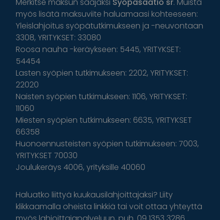
Merkitse maksun saajaksi
Syöpäsäätiö sr
. Muista
myös lisätä maksuviite haluamaasi kohteeseen:
Yleislahjoitus syöpätutkimukseen ja -neuvontaan
3308, YRITYKSET: 33080
Roosa nauha -keräykseen: 5445, YRITYKSET:
54454
Lasten syöpien tutkimukseen: 2202, YRITYKSET:
22020
Naisten syöpien tutkimukseen: 1106, YRITYKSET:
11060
Miesten syöpien tutkimukseen: 6635, YRITYKSET
66358
Huonoennusteisten syöpien tutkimukseen: 7003,
YRITYKSET 70030
Joulukeräys 4006, yrityksille 40060
Haluatko liittyä kuukausilahjoittajaksi? Liity
klikkaamalla oheista linkkiä tai voit ottaa yhteyttä
myös lahjoittajapalveluun, puh. 09 1353 3286