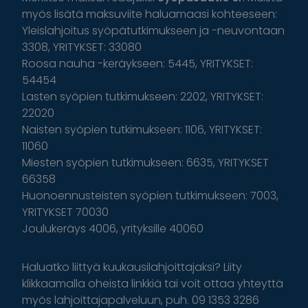
myös lisätä maksuviite haluamaasi kohteeseen:
Yleislahjoitus syöpätutkimukseen ja -neuvontaan
3308, YRITYKSET: 33080
Roosa nauha -keräykseen: 5445, YRITYKSET:
54454
Lasten syöpien tutkimukseen: 2202, YRITYKSET:
22020
Naisten syöpien tutkimukseen: 1106, YRITYKSET:
11060
Miesten syöpien tutkimukseen: 6635, YRITYKSET
66358
Huonoennusteisten syöpien tutkimukseen: 7003,
YRITYKSET 70030
Joulukeräys 4006, yrityksille 40060
Haluatko liittyä kuukausilahjoittajaksi? Liity
klikkaamalla oheista linkkiä tai voit ottaa yhteyttä
myös lahjoittajapalveluun, puh. 09 1353 3286