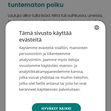
tuntematon polku
Lauluja alkoi tulla lisää. Niitä tuli suihkussa, unessa,
auton ratissa ja milloin missäkin. Jannan on ollut
pakko ottaa laulu heti talteen, sillä jos hän ei tee
Tämä sivusto käyttää
niin, laulu katoaa.
evästeitä
FINNISH
Opettajana kutsumustyötä tehneelle Jannalle
Käytämme evästeitä sisällön, mainosten
SWEDISH
musiikki on avannut oven, jonka takaa lähtee
personointiin ja liikenteemme
ENGLISH
uusi, tuntematon polku. Polku vetää puoleensa,
analysointiin. Jaamme myös tietoja
sillä Janna haluaa luoda lauluilla tilan lohdulle,
sivustomme käytöstäsi mainos- ja
surulle ja rakastamiselle.
analytiikkakumppaneidemme kanssa,
jotka voivat yhdistää ne muihin tietoihin,
jotka olet heille antanut tai joita he ovat
Nyt lauluja on jo satakunta ja Janna julkaisee
keränneet käyttäessäsi palveluitaan.
pian ensimmäisen levynsä. Mukaan levyntekoon
Tietosuojakäytäntö
hän sai eturivin muusikkoja, kuten kitaristi
Marzi
Nymanin
ja pianisti
Matti Paatelman
.
HYVÄKSY KAIKKI