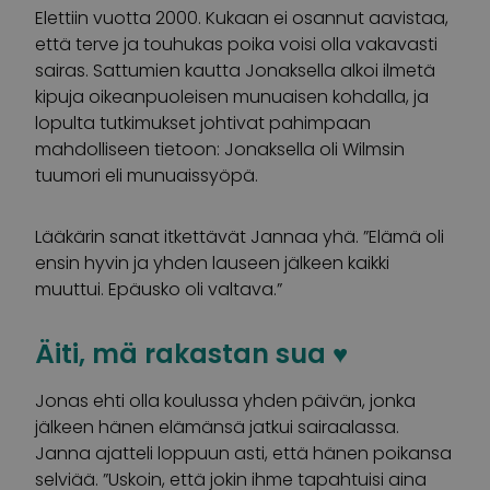
Elettiin vuotta 2000. Kukaan ei osannut aavistaa,
että terve ja touhukas poika voisi olla vakavasti
sairas. Sattumien kautta Jonaksella alkoi ilmetä
kipuja oikeanpuoleisen munuaisen kohdalla, ja
lopulta tutkimukset johtivat pahimpaan
mahdolliseen tietoon: Jonaksella oli Wilmsin
tuumori eli munuaissyöpä.
Lääkärin sanat itkettävät Jannaa yhä. ”Elämä oli
ensin hyvin ja yhden lauseen jälkeen kaikki
muuttui. Epäusko oli valtava.”
Äiti, mä rakastan sua ♥
Jonas ehti olla koulussa yhden päivän, jonka
jälkeen hänen elämänsä jatkui sairaalassa.
Janna ajatteli loppuun asti, että hänen poikansa
selviää. ”Uskoin, että jokin ihme tapahtuisi aina