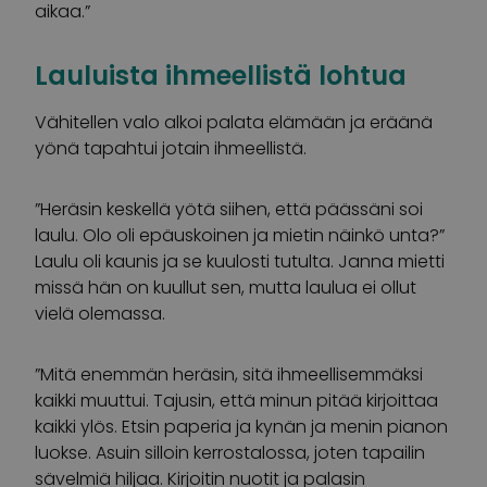
aikaa.”
Lauluista ihmeellistä lohtua
Vähitellen valo alkoi palata elämään ja eräänä
yönä tapahtui jotain ihmeellistä.
”Heräsin keskellä yötä siihen, että päässäni soi
laulu. Olo oli epäuskoinen ja mietin näinkö unta?”
Laulu oli kaunis ja se kuulosti tutulta. Janna mietti
missä hän on kuullut sen, mutta laulua ei ollut
vielä olemassa.
”Mitä enemmän heräsin, sitä ihmeellisemmäksi
kaikki muuttui. Tajusin, että minun pitää kirjoittaa
kaikki ylös. Etsin paperia ja kynän ja menin pianon
luokse. Asuin silloin kerrostalossa, joten tapailin
sävelmiä hiljaa. Kirjoitin nuotit ja palasin