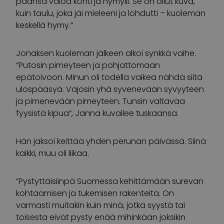
päänsä valoa kohti ja hymyili. Se on ollut kuva,
kuin taulu, joka jäi mieleeni ja lohdutti – kuoleman
keskellä hymy.”
Jonaksen kuoleman jälkeen alkoi synkkä vaihe.
”Putosin pimeyteen ja pohjattomaan
epätoivoon. Minun oli todella vaikea nähdä siitä
ulospääsyä. Vajosin yhä syvenevään syvyyteen
ja pimenevään pimeyteen. Tunsin valtavaa
fyysistä kipua”, Janna kuvailee tuskaansa.
Hän jaksoi keittää yhden perunan päivässä. Siinä
kaikki, muu oli liikaa.
”Pystyttäisiinpä Suomessa kehittämään surevan
kohtaamisen ja tukemisen rakenteita. On
varmasti muitakin kuin minä, jotka syystä tai
toisesta eivät pysty enää mihinkään joksikin