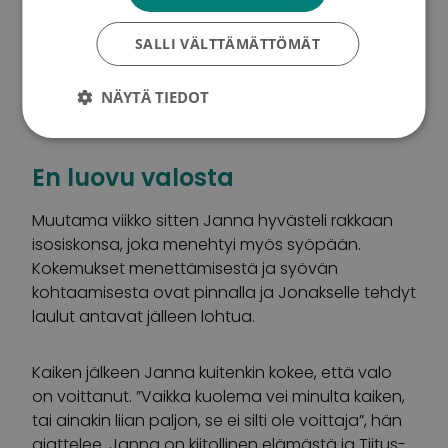
”Nyt näiden laulujen on aika lohduttaa myös
SALLI VÄLTTÄMÄTTÖMÄT
muita. Osa levyn tuotoista menee lahjoituksena
syöpätutkimukselle, sillä syöpätutkimus pelastaa
henkiä ja jokaisen elämä on niin ainutlaatuinen ja
NÄYTÄ TIEDOT
arvokas.”
En luovu valosta
Muutama viikko sitten Janna hyvästeli rakkaan
isosiskonsa, joka menehtyi myös syöpään.
Kokemukset menettämisestä ja syövän
kohtaamisesta ovat pinnalla ja Jonakselle tehdyt
laulut antavat jälleen lohtua.
Kaiken jälkeen Janna kuitenkin kokee, että valo
on voittanut. ”Vaikka kuolema vei minulta kaiken,
tai ainakin liian paljon, se ei silti ole voittaja”, hän
ajattelee. Janna on kiitollinen elämästä ja Tiitus-