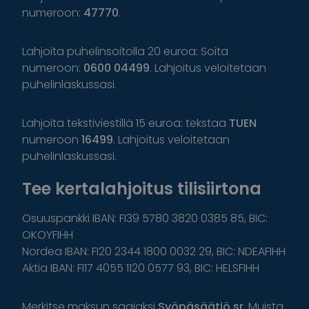
numeroon:
47770
.
Lahjoita puhelinsoitolla 20 euroa: Soita
numeroon:
0600 04499
. Lahjoitus veloitetaan
puhelinlaskussasi.
Lahjoita tekstiviestillä 15 euroa: tekstaa
TUEN
numeroon
16499
. Lahjoitus veloitetaan
puhelinlaskussasi.
Tee kertalahjoitus tilisiirtona
Osuuspankki IBAN: FI39 5780 3820 0385 85, BIC:
OKOYFIHH
Nordea IBAN: FI20 2344 1800 0032 29, BIC: NDEAFIHH
Aktia IBAN: FI17 4055 1120 0577 93, BIC: HELSFIHH
Merkitse maksun saajaksi
Syöpäsäätiö sr
. Muista