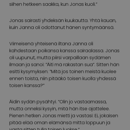
siihen hetkeen saakka, kun Jonas kuoli.”
Jonas sairasti yhdeksän kuukautta. Yhtä kauan,
kuin Janna oli odottanut hänen syntymäänsä.
Viimeisenä yhteisenä iltana Janna oli
kahdestaan poikansa kanssa sairaalassa. Jonas
oli uupunut, mutta piirsi varpaillaan sydämen
ilmaan ja sanoi: ”Äiti mä rakastan sua”. Sitten hän
esitti kysymyksen: ”Mitä jos toinen meistä kuolee
ennen toista, niin pitääkö toisen kuolla yhdessä
toisen kanssa?”
Äidin sydän pysähtyi. ”Olin jo vastaamassa,
mutta onneksi kysyin, mitä hän itse ajattelee.
Pienen hetken Jonas mietti ja vastasi: Ei, jokaisen
pitää elää oman elämänsä mitta loppuun ja
vasta sitten tulla toisen luokse.”