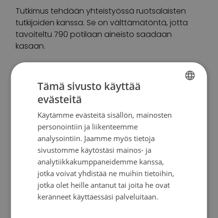
Tutkimus tehdään yhteistyössä ruotsalaisten
tutkijoiden kanssa. Se on välttämätöntä, jotta
tavoiteltu 790 potilaan aineisto saadaan
kasaan.
Uudet hoitomuodot
Tämä sivusto käyttää
Karihtala on toiminut syöpätutkimuksen parissa
evästeitä
FINNISH
jo opiskeluajolta alkaen 2000-luvun alun Oulussa.
Käytämme evästeitä sisällön, mainosten
SWEDISH
personointiin ja liikenteemme
–Minulla on kova palo tutkimustyöhön. Alkuun
ENGLISH
analysointiin. Jaamme myös tietoja
tutkin yhdessä patologien kanssa syövän
sivustomme käytöstäsi mainos- ja
perusbiologiaa ja muitakin syöpätyyppejä kuin
analytiikkakumppaneidemme kanssa,
rintasyöpää, mutta nykyisin suurin kiinnostuksen
jotka voivat yhdistää ne muihin tietoihin,
kohteeni on rintasyövän uusissa
jotka olet heille antanut tai joita he ovat
hoitomuodoissa. Erityisesti olen kiinnostunut siitä,
keränneet käyttäessäsi palveluitaan.
miten pystyttäisiin valikoimaan etukäteen
Tietosuojakäytäntö
potilaat, jotka hyötyvät parhaiten hoidoista.