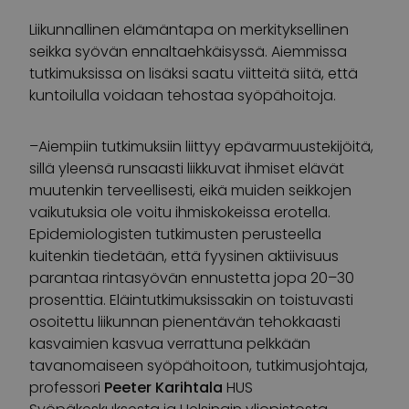
Liikunnallinen elämäntapa on merkityksellinen
seikka syövän ennaltaehkäisyssä. Aiemmissa
tutkimuksissa on lisäksi saatu viitteitä siitä, että
kuntoilulla voidaan tehostaa syöpähoitoja.
–Aiempiin tutkimuksiin liittyy epävarmuustekijöitä,
sillä yleensä runsaasti liikkuvat ihmiset elävät
muutenkin terveellisesti, eikä muiden seikkojen
vaikutuksia ole voitu ihmiskokeissa erotella.
Epidemiologisten tutkimusten perusteella
kuitenkin tiedetään, että fyysinen aktiivisuus
parantaa rintasyövän ennustetta jopa 20–30
prosenttia. Eläintutkimuksissakin on toistuvasti
osoitettu liikunnan pienentävän tehokkaasti
kasvaimien kasvua verrattuna pelkkään
tavanomaiseen syöpähoitoon, tutkimusjohtaja,
professori
Peeter Karihtala
HUS