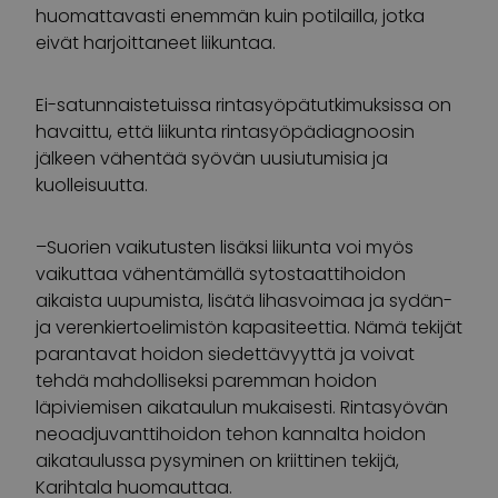
huomattavasti enemmän kuin potilailla, jotka
eivät harjoittaneet liikuntaa.
Ei-satunnaistetuissa rintasyöpätutkimuksissa on
havaittu, että liikunta rintasyöpädiagnoosin
jälkeen vähentää syövän uusiutumisia ja
kuolleisuutta.
–Suorien vaikutusten lisäksi liikunta voi myös
vaikuttaa vähentämällä sytostaattihoidon
aikaista uupumista, lisätä lihasvoimaa ja sydän-
ja verenkiertoelimistön kapasiteettia. Nämä tekijät
parantavat hoidon siedettävyyttä ja voivat
tehdä mahdolliseksi paremman hoidon
läpiviemisen aikataulun mukaisesti. Rintasyövän
neoadjuvanttihoidon tehon kannalta hoidon
aikataulussa pysyminen on kriittinen tekijä,
Karihtala huomauttaa.