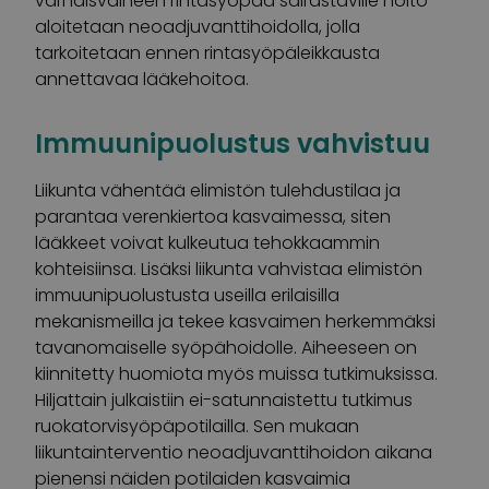
varhaisvaiheen rintasyöpää sairastaville hoito
aloitetaan neoadjuvanttihoidolla, jolla
tarkoitetaan ennen rintasyöpäleikkausta
annettavaa lääkehoitoa.
Immuunipuolustus vahvistuu
Liikunta vähentää elimistön tulehdustilaa ja
parantaa verenkiertoa kasvaimessa, siten
lääkkeet voivat kulkeutua tehokkaammin
kohteisiinsa. Lisäksi liikunta vahvistaa elimistön
immuunipuolustusta useilla erilaisilla
mekanismeilla ja tekee kasvaimen herkemmäksi
tavanomaiselle syöpähoidolle. Aiheeseen on
kiinnitetty huomiota myös muissa tutkimuksissa.
Hiljattain julkaistiin ei-satunnaistettu tutkimus
ruokatorvisyöpäpotilailla. Sen mukaan
liikuntainterventio neoadjuvanttihoidon aikana
pienensi näiden potilaiden kasvaimia