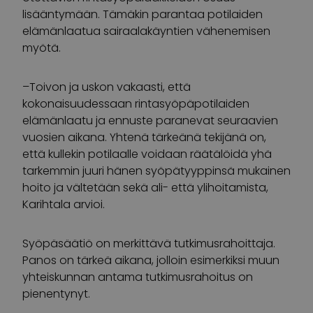
lisääntymään. Tämäkin parantaa potilaiden
elämänlaatua sairaalakäyntien vähenemisen
myötä.
–Toivon ja uskon vakaasti, että
kokonaisuudessaan rintasyöpäpotilaiden
elämänlaatu ja ennuste paranevat seuraavien
vuosien aikana. Yhtenä tärkeänä tekijänä on,
että kullekin potilaalle voidaan räätälöidä yhä
tarkemmin juuri hänen syöpätyyppinsä mukainen
hoito ja vältetään sekä ali- että ylihoitamista,
Karihtala arvioi.
Syöpäsäätiö on merkittävä tutkimusrahoittaja.
Panos on tärkeä aikana, jolloin esimerkiksi muun
yhteiskunnan antama tutkimusrahoitus on
pienentynyt.