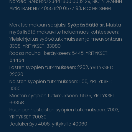
Nordea IBAN: FI20 2344 1800 0032 29, BIC: NDEAFIHH
Aktia IBAN: FI17 4055 1120 0577 93, BIC: HELSFIHH
Merkitse maksun saajaksi
Syöpäsäätiö sr
. Muista
myös lisätä maksuviite haluamaasi kohteeseen:
Yleislahjoitus syöpätutkimukseen ja -neuvontaan
3308, YRITYKSET: 33080
Roosa nauha -keräykseen: 5445, YRITYKSET:
54454
Lasten syöpien tutkimukseen: 2202, YRITYKSET:
22020
Naisten syöpien tutkimukseen: 1106, YRITYKSET:
11060
Miesten syöpien tutkimukseen: 6635, YRITYKSET
66358
Huonoennusteisten syöpien tutkimukseen: 7003,
YRITYKSET 70030
Joulukeräys 4006, yrityksille 40060