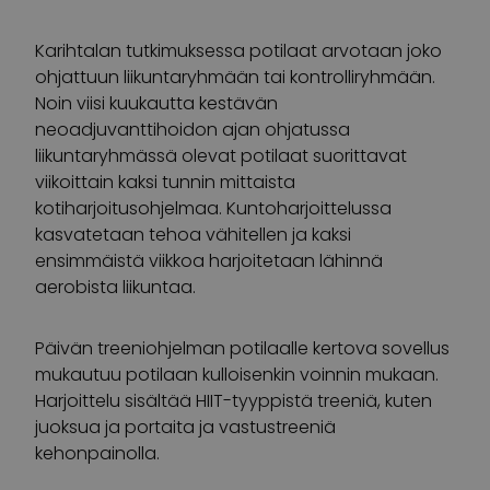
Karihtalan tutkimuksessa potilaat arvotaan joko
ohjattuun liikuntaryhmään tai kontrolliryhmään.
Noin viisi kuukautta kestävän
neoadjuvanttihoidon ajan ohjatussa
liikuntaryhmässä olevat potilaat suorittavat
viikoittain kaksi tunnin mittaista
kotiharjoitusohjelmaa. Kuntoharjoittelussa
kasvatetaan tehoa vähitellen ja kaksi
ensimmäistä viikkoa harjoitetaan lähinnä
aerobista liikuntaa.
Päivän treeniohjelman potilaalle kertova sovellus
mukautuu potilaan kulloisenkin voinnin mukaan.
Harjoittelu sisältää HIIT-tyyppistä treeniä, kuten
juoksua ja portaita ja vastustreeniä
kehonpainolla.