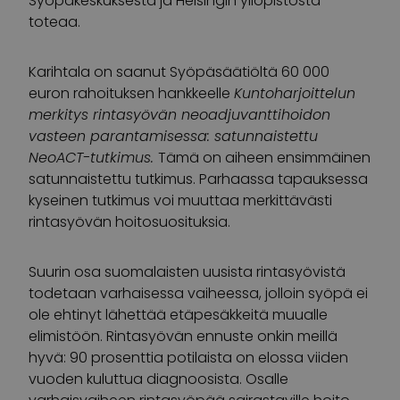
Syöpäkeskuksesta ja Helsingin yliopistosta
toteaa.
Karihtala on saanut Syöpäsäätiöltä 60 000
euron rahoituksen hankkeelle
Kuntoharjoittelun
merkitys rintasyövän neoadjuvanttihoidon
vasteen parantamisessa: satunnaistettu
NeoACT-tutkimus.
Tämä on aiheen ensimmäinen
satunnaistettu tutkimus. Parhaassa tapauksessa
kyseinen tutkimus voi muuttaa merkittävästi
rintasyövän hoitosuosituksia.
Suurin osa suomalaisten uusista rintasyövistä
todetaan varhaisessa vaiheessa, jolloin syöpä ei
ole ehtinyt lähettää etäpesäkkeitä muualle
elimistöön. Rintasyövän ennuste onkin meillä
hyvä: 90 prosenttia potilaista on elossa viiden
vuoden kuluttua diagnoosista. Osalle