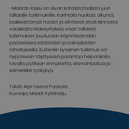
–Määrän lasku on aivan katastrofaalista juuri
tällaisille tutkimuksille, Karihtala huokaa. Liikunta,
lääkkeettömät hoidot ja elintavat eivät kiinnosta
varakkaita lääkeyrityksiä, vaan tällaiset
tutkimukset joudutaan käynnistämään
pääasiassa säätiöiden ja sairaaloiden
rahoituksella. Kuitenkin kyseinen tutkimus voi
hypoteesin täyttyessä parantaa helpohkolla
tavalla potilaan ennustetta, elämänlaatua ja
esimerkiksi työkykyä.
Teksti: Arja-Leena Paavola
Kuvaaja: Maarit Kytöharju