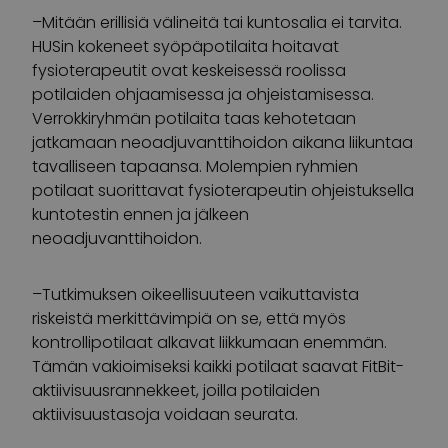
–Mitään erillisiä välineitä tai kuntosalia ei tarvita.
HUSin kokeneet syöpäpotilaita hoitavat
fysioterapeutit ovat keskeisessä roolissa
potilaiden ohjaamisessa ja ohjeistamisessa.
Verrokkiryhmän potilaita taas kehotetaan
jatkamaan neoadjuvanttihoidon aikana liikuntaa
tavalliseen tapaansa. Molempien ryhmien
potilaat suorittavat fysioterapeutin ohjeistuksella
kuntotestin ennen ja jälkeen
neoadjuvanttihoidon.
–Tutkimuksen oikeellisuuteen vaikuttavista
riskeistä merkittävimpiä on se, että myös
kontrollipotilaat alkavat liikkumaan enemmän.
Tämän vakioimiseksi kaikki potilaat saavat FitBit-
aktiivisuusrannekkeet, joilla potilaiden
aktiivisuustasoja voidaan seurata.