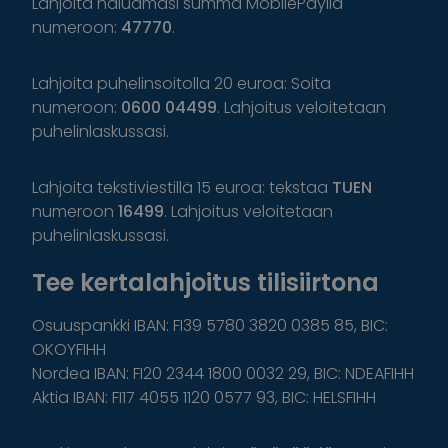
Lahjoita haluamasi summa MobilePaylla
numeroon:
47770
.
Lahjoita puhelinsoitolla 20 euroa: Soita
numeroon:
0600 04499
. Lahjoitus veloitetaan
puhelinlaskussasi.
Lahjoita tekstiviestillä 15 euroa: tekstaa
TUEN
numeroon
16499
. Lahjoitus veloitetaan
puhelinlaskussasi.
Tee kertalahjoitus tilisiirtona
Osuuspankki IBAN: FI39 5780 3820 0385 85, BIC:
OKOYFIHH
Nordea IBAN: FI20 2344 1800 0032 29, BIC: NDEAFIHH
Aktia IBAN: FI17 4055 1120 0577 93, BIC: HELSFIHH