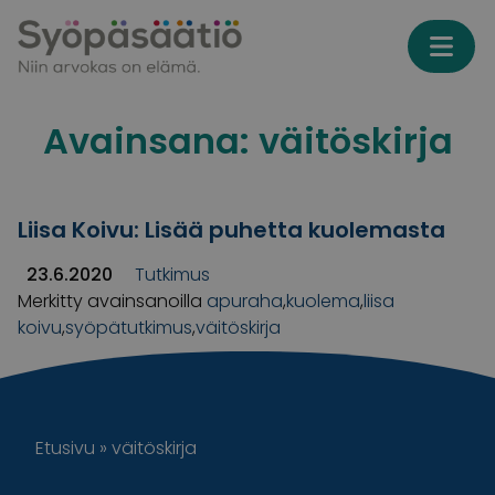
Skip to content
Avainsana:
väitöskirja
Liisa Koivu: Lisää puhetta kuolemasta
23.6.2020
Tutkimus
Merkitty avainsanoilla
apuraha
,
kuolema
,
liisa
koivu
,
syöpätutkimus
,
väitöskirja
Etusivu
»
väitöskirja