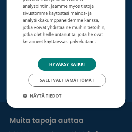
Perusta merkkipäiväkeräys
ENGLISH
analysointiin. Jaamme myös tietoja
Perusta muistokeräys
sivustomme käytöstäsi mainos- ja
analytiikkakumppaneidemme kanssa,
Perusta oma keräyksesi
jotka voivat yhdistää ne muihin tietoihin,
jotka olet heille antanut tai joita he ovat
Perusta päivätyökeräys
keränneet käyttäessäsi palveluitaan.
Tutustu testamenttilahjoitukseen
Tietosuojakäytäntö
Suurlahjoitus
HYVÄKSY KAIKKI
Yrityksille
SALLI VÄLTTÄMÄTTÖMÄT
NÄYTÄ TIEDOT
Muita tapoja auttaa