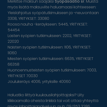
Merkitse maksun saajaksi
Syöpäsäätiö sr
. Muista
myös lisätä maksuviite haluamaasi kohteeseen:
Yleislahjoitus syöpätutkimukseen ja -neuvontaan
3308, YRITYKSET: 33080
Roosa nauha -keräykseen: 5445, YRITYKSET:
54454
Lasten syöpien tutkimukseen: 2202, YRITYKSET:
22020
Naisten syöpien tutkimukseen: 1106, YRITYKSET:
11060
Miesten syöpien tutkimukseen: 6635, YRITYKSET
66358
Huonoennusteisten syöpien tutkimukseen: 7003,
YRITYKSET 70030
Joulukeräys 4006, yrityksille 40060
Haluatko liittyä kuukausilahjoittajaksi? Liity
klikkaamalla oheista linkkiä tai voit ottaa yhteyttä
myös lahjoittajapalveluun, puh. 09 1353 3286