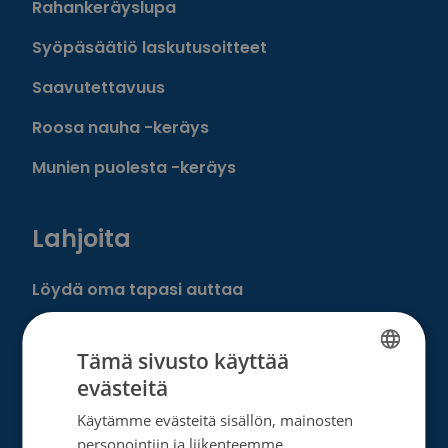
Rahankeräyslupa
Syöpäsäätiö laskutusoitteet
Saavutettavuus
Roosa nauha -keräys
Munien puolesta -keräys
Lahjoita
Löydä oma tapasi auttaa
Liity kuukausilahjoittajaksi
Tämä sivusto käyttää
Tee kertalahjoitus
evästeitä
FINNISH
Tee muistolahja
Käytämme evästeitä sisällön, mainosten
SWEDISH
personointiin ja liikenteemme