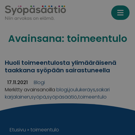
Skip to content
Avainsana:
toimeentulo
Huoli toimeentulosta ylimääräisenä
taakkana syöpään sairastuneella
17.11.2021
Blogi
Merkitty avainsanoilla
blogi
,
joulukeräys
,
sakari
karjalainen
,
syöpä
,
syöpäsäätiö
,
toimeentulo
Etusivu
»
toimeentulo