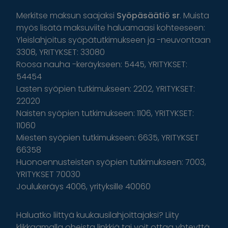
Merkitse maksun saajaksi
Syöpäsäätiö sr
. Muista
myös lisätä maksuviite haluamaasi kohteeseen:
Yleislahjoitus syöpätutkimukseen ja -neuvontaan
3308, YRITYKSET: 33080
Roosa nauha -keräykseen: 5445, YRITYKSET:
54454
Lasten syöpien tutkimukseen: 2202, YRITYKSET:
22020
Naisten syöpien tutkimukseen: 1106, YRITYKSET:
11060
Miesten syöpien tutkimukseen: 6635, YRITYKSET
66358
Huonoennusteisten syöpien tutkimukseen: 7003,
YRITYKSET 70030
Joulukeräys 4006, yrityksille 40060
Haluatko liittyä kuukausilahjoittajaksi? Liity
klikkaamalla oheista linkkiä tai voit ottaa yhteyttä