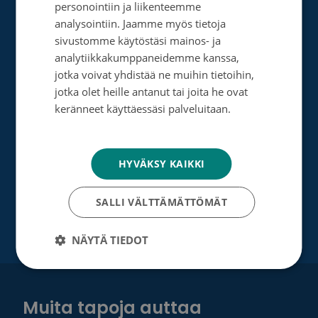
personointiin ja liikenteemme
Perusta merkkipäiväkeräys
ENGLISH
analysointiin. Jaamme myös tietoja
sivustomme käytöstäsi mainos- ja
Perusta muistokeräys
analytiikkakumppaneidemme kanssa,
jotka voivat yhdistää ne muihin tietoihin,
Perusta oma keräyksesi
jotka olet heille antanut tai joita he ovat
Perusta päivätyökeräys
keränneet käyttäessäsi palveluitaan.
Tietosuojakäytäntö
Tutustu testamenttilahjoitukseen
Suurlahjoitus
HYVÄKSY KAIKKI
Yrityksille
SALLI VÄLTTÄMÄTTÖMÄT
NÄYTÄ TIEDOT
Muita tapoja auttaa