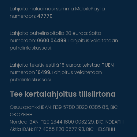
Lahjoita haluamasi summa MobilePaylla
numeroon:
47770
.
Lahjoita puhelinsoitolla 20 euroa: Soita
numeroon:
0600 04499
. Lahjoitus veloitetaan
puhelinlaskussasi.
Lahjoita tekstiviestillä 15 euroa: tekstaa
TUEN
numeroon
16499
. Lahjoitus veloitetaan
puhelinlaskussasi.
Tee kertalahjoitus tilisiirtona
Osuuspankki IBAN: FI39 5780 3820 0385 85, BIC:
OKOYFIHH
Nordea IBAN: FI20 2344 1800 0032 29, BIC: NDEAFIHH
Aktia IBAN: FI17 4055 1120 0577 93, BIC: HELSFIHH