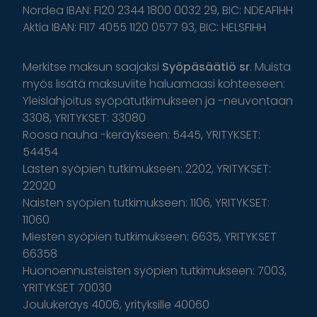
Nordea IBAN: FI20 2344 1800 0032 29, BIC: NDEAFIHH
Aktia IBAN: FI17 4055 1120 0577 93, BIC: HELSFIHH
Merkitse maksun saajaksi
Syöpäsäätiö sr
. Muista
myös lisätä maksuviite haluamaasi kohteeseen:
Yleislahjoitus syöpätutkimukseen ja -neuvontaan
3308, YRITYKSET: 33080
Roosa nauha -keräykseen: 5445, YRITYKSET:
54454
Lasten syöpien tutkimukseen: 2202, YRITYKSET:
22020
Naisten syöpien tutkimukseen: 1106, YRITYKSET:
11060
Miesten syöpien tutkimukseen: 6635, YRITYKSET
66358
Huonoennusteisten syöpien tutkimukseen: 7003,
YRITYKSET 70030
Joulukeräys 4006, yrityksille 40060