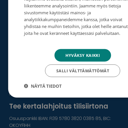
liikenteemme analysointiin. Jaamme myös tietoja
Muita tapoja auttaa
sivustomme käytöstäsi mainos- ja
analytiikkakumppaneidemme kanssa, jotka voivat
Lahjoita haluamasi summa MobilePaylla
yhdistää ne muihin tietoihin, jotka olet heille antanut
numeroon:
47770
.
joita he ovat keränneet käyttäessäsi palveluitaan.
Tietosuojakäytäntö
Lahjoita puhelinsoitolla 20 euroa: Soita
HYVÄKSY KAIKKI
numeroon:
0600 04499
. Lahjoitus veloitetaan
puhelinlaskussasi.
SALLI VÄLTTÄMÄTTÖMÄT
Lahjoita tekstiviestillä 15 euroa: tekstaa
TUEN
numeroon
16499
. Lahjoitus veloitetaan
NÄYTÄ TIEDOT
puhelinlaskussasi.
Tee kertalahjoitus tilisiirtona
Osuuspankki IBAN: FI39 5780 3820 0385 85, BIC:
OKOYFIHH