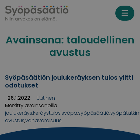
Skip to content
Avainsana:
taloudellinen
avustus
Syöpäsäätiön joulukeräyksen tulos ylitti
odotukset
26.1.2022
Uutinen
Merkitty avainsanoilla
joulukeräys
,
keräystulos
,
syöpä
,
syöpäsäätiö
,
syöpätutki
avustus
,
vähävaraisuus