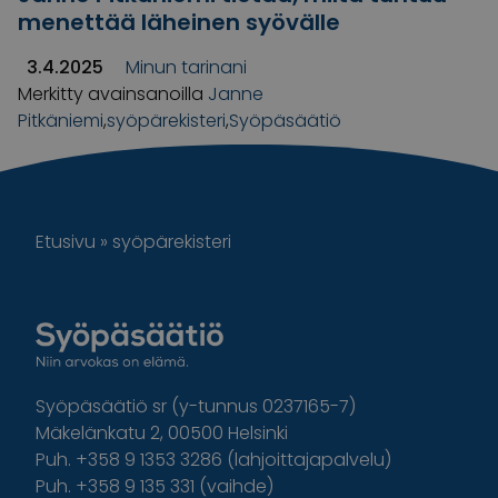
menettää läheinen syövälle
3.4.2025
Minun tarinani
Merkitty avainsanoilla
Janne
Pitkäniemi
,
syöpärekisteri
,
Syöpäsäätiö
Etusivu
»
syöpärekisteri
Syöpäsäätiö sr (y-tunnus 0237165-7)
Mäkelänkatu 2, 00500 Helsinki
Puh. +358 9 1353 3286 (lahjoittajapalvelu)
Puh. +358 9 135 331 (vaihde)