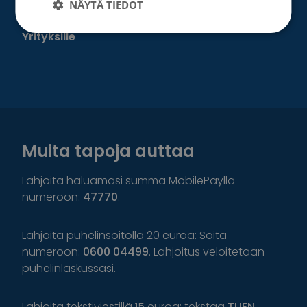
NÄYTÄ TIEDOT
Suurlahjoitus
Yrityksille
Muita tapoja auttaa
Lahjoita haluamasi summa MobilePaylla
numeroon:
47770
.
Lahjoita puhelinsoitolla 20 euroa: Soita
numeroon:
0600 04499
. Lahjoitus veloitetaan
puhelinlaskussasi.
Lahjoita tekstiviestillä 15 euroa: tekstaa
TUEN