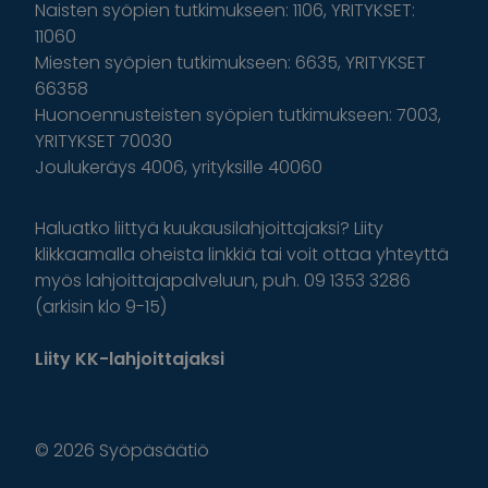
Naisten syöpien tutkimukseen: 1106, YRITYKSET:
11060
Miesten syöpien tutkimukseen: 6635, YRITYKSET
66358
Huonoennusteisten syöpien tutkimukseen: 7003,
YRITYKSET 70030
Joulukeräys 4006, yrityksille 40060
Haluatko liittyä kuukausilahjoittajaksi? Liity
klikkaamalla oheista linkkiä tai voit ottaa yhteyttä
myös lahjoittajapalveluun, puh. 09 1353 3286
(arkisin klo 9-15)
Liity KK-lahjoittajaksi
© 2026 Syöpäsäätiö