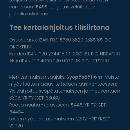
numeroon
16499
. Lahjoitus veloitetaan
puhelinlaskussasi.
Tee kertalahjoitus tilisiirtona
Osuuspankki IBAN: FI39 5780 3820 0385 85, BIC:
OKOYFIHH
Nordea IBAN: FI20 2344 1800 0032 29, BIC: NDEAFIHH
Aktia IBAN: FI17 4055 1120 0577 93, BIC: HELSFIHH
Merkitse maksun saajaksi
Syöpäsäätiö sr
. Muista
myös lisätä maksuviite haluamaasi kohteeseen:
Yleislahjoitus syöpätutkimukseen ja -neuvontaan
3308, YRITYKSET: 33080
Roosa nauha -keräykseen: 5445, YRITYKSET:
54454
Lasten syöpien tutkimukseen: 2202, YRITYKSET:
22020