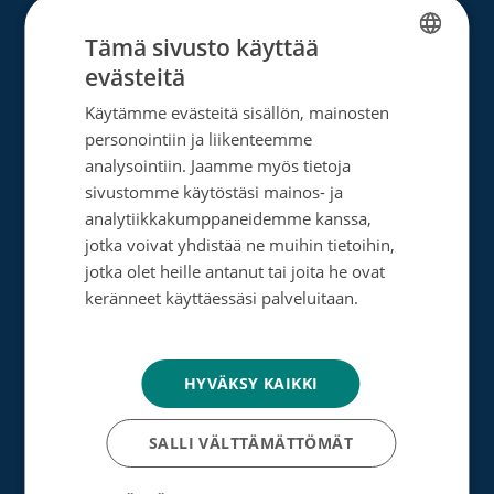
Tämä sivusto käyttää
Lahjoita
evästeitä
FINNISH
Löydä oma tapasi auttaa
Käytämme evästeitä sisällön, mainosten
SWEDISH
personointiin ja liikenteemme
Liity kuukausilahjoittajaksi
ENGLISH
analysointiin. Jaamme myös tietoja
sivustomme käytöstäsi mainos- ja
Tee kertalahjoitus
analytiikkakumppaneidemme kanssa,
Tee muistolahja
jotka voivat yhdistää ne muihin tietoihin,
jotka olet heille antanut tai joita he ovat
Perusta merkkipäiväkeräys
keränneet käyttäessäsi palveluitaan.
Tietosuojakäytäntö
Perusta muistokeräys
Perusta oma keräyksesi
HYVÄKSY KAIKKI
Perusta päivätyökeräys
SALLI VÄLTTÄMÄTTÖMÄT
Tutustu testamenttilahjoitukseen