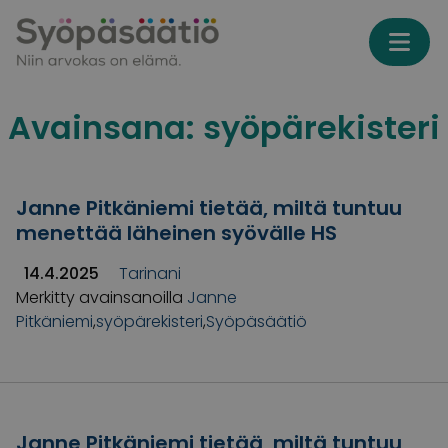
Skip to content
Avainsana:
syöpärekisteri
Janne Pitkäniemi tietää, miltä tuntuu
menettää läheinen syövälle HS
14.4.2025
Tarinani
Merkitty avainsanoilla
Janne
Pitkäniemi
,
syöpärekisteri
,
Syöpäsäätiö
Janne Pitkäniemi tietää, miltä tuntuu