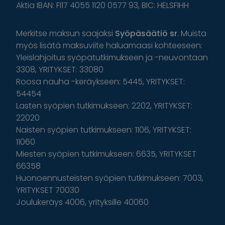
Aktia IBAN: FI17 4055 1120 0577 93, BIC: HELSFIHH
Merkitse maksun saajaksi
Syöpäsäätiö sr
. Muista
myös lisätä maksuviite haluamaasi kohteeseen:
Yleislahjoitus syöpätutkimukseen ja -neuvontaan
3308, YRITYKSET: 33080
Roosa nauha -keräykseen: 5445, YRITYKSET:
54454
Lasten syöpien tutkimukseen: 2202, YRITYKSET:
22020
Naisten syöpien tutkimukseen: 1106, YRITYKSET:
11060
Miesten syöpien tutkimukseen: 6635, YRITYKSET
66358
Huonoennusteisten syöpien tutkimukseen: 7003,
YRITYKSET 70030
Joulukeräys 4006, yrityksille 40060