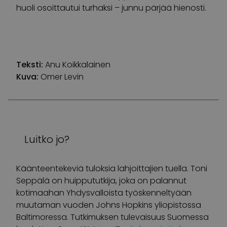
huoli osoittautui turhaksi – junnu pärjää hienosti.
Teksti:
Anu Koikkalainen
Kuva:
Omer Levin
Luitko jo?
Käänteentekeviä tuloksia lahjoittajien tuella. Toni
Seppälä on huippututkija, joka on palannut
kotimaahan Yhdysvalloista työskenneltyään
muutaman vuoden Johns Hopkins yliopistossa
Baltimoressa. Tutkimuksen tulevaisuus Suomessa