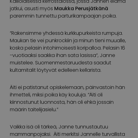
Kalliolaisessa kerrostalossa, jossa Jannen elämä
jatkui, asusti myös
Maukka Perusjätkänä
paremmin tunnettu parturikampaajan poika.
”Rakensimme yhdessä kurkkupurkeista rumpuja.
Maukan tie vei punkrockiin ja minun tieni muualle,
koska pelasin intohimoisesti koripalloa. Pelasin 16
-vuotiaaksi saakka ihan sata lasissa”, Janne
muistelee. Suomenmestaruudesta saadut
kultamitalit löytyvät edelleen kellarista.
Äiti ei patistanut opiskelemaan, päinvastoin hän
ihmetteli, miksi poika käy kouluja. ”Äiti oli
kiinnostunut luonnosta, hän oli ehkä jossain
määrin taitelijasielu.”
Vaikka isä oli tärkeä, Janne tunnustautuu
mammanpojaksi. Äiti merkitsi Jannelle turvallista