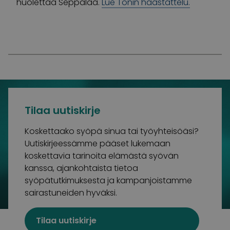
huolettaa Seppälää.
Lue Tonin haastattelu.
Tilaa uutiskirje
Koskettaako syöpä sinua tai työyhteisöäsi?
Uutiskirjeessämme pääset lukemaan
koskettavia tarinoita elämästä syövän
kanssa, ajankohtaista tietoa
syöpätutkimuksesta ja kampanjoistamme
sairastuneiden hyväksi.
Tilaa uutiskirje
Suomalaisin lahjoitusvaroin toimiva Syöpäsäätiö