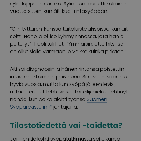
syliä loppuun saakka. Sylin hän menetti kolmisen
vuotta sitten, kun äiti kuoli rintasyöpään.
”Olin tyttäreni kanssa taitoluistelukisoissa, kun äiti
soitti. Hänellä oli iso kyhmy rinnassa, jota hän oli
peitellyt”. Huoli tuli heti. ”Ymmärsin, että hitsi, se
on ollut siellä varmaan jo vaikka kuinka pitkään.”
Äiti sai diagnoosin ja hänen rintansa poistettiin
imusolmukkeineen päivineen. Sitä seurasi monia
hyviä vuosia, mutta kun syöpä jälleen levisi,
mitään ei ollut tehtävissä. Taiteilijasielu ei ehtinyt
nähdä, kun poika aloitti työnsä
Suomen
Syöpärekisterin
johtajana.
Tilastotiedettä vai -taidetta?
Jannen tie kohti syöpätutkimusta sai alkunsa