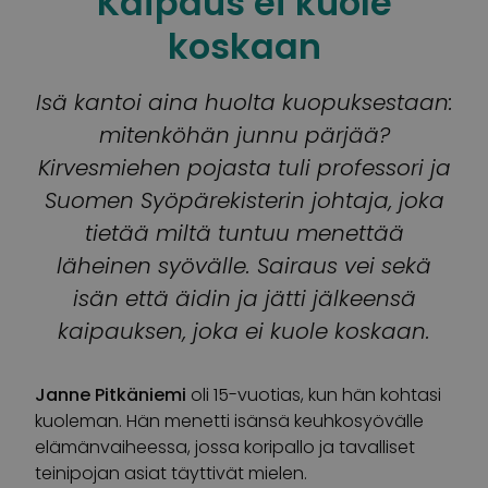
Kaipaus ei kuole
koskaan
Isä kantoi aina huolta kuopuksestaan:
mitenköhän junnu pärjää?
Kirvesmiehen pojasta tuli professori ja
Suomen Syöpärekisterin johtaja, joka
tietää miltä tuntuu menettää
läheinen syövälle. Sairaus vei sekä
isän että äidin ja jätti jälkeensä
kaipauksen, joka ei kuole koskaan.
Janne Pitkäniemi
oli 15-vuotias, kun hän kohtasi
kuoleman. Hän menetti isänsä keuhkosyövälle
elämänvaiheessa, jossa koripallo ja tavalliset
teinipojan asiat täyttivät mielen.