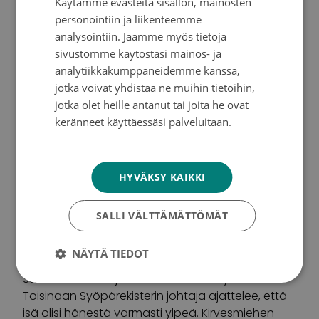
Käytämme evästeitä sisällön, mainosten
SWEDISH
Työ Suomen Syöpärekisterin johtajana on
personointiin ja liikenteemme
kirkastanut Jannen visiota tutkimuslaitoksen
ENGLISH
analysointiin. Jaamme myös tietoja
tehtävästä: “On panostettava syövän ehkäisyyn,
sivustomme käytöstäsi mainos- ja
varhaiseen toteamiseen sekä myös siihen, miten
analytiikkakumppaneidemme kanssa,
syöpää diagnosoidaan ja hoidetaan
jotka voivat yhdistää ne muihin tietoihin,
Suomessa.”
jotka olet heille antanut tai joita he ovat
keränneet käyttäessäsi palveluitaan.
Panostuksen ansiosta tulevaisuuden
Tietosuojakäytäntö
syöpäpotilas tulee tietämään yhä paremmin
miten hän voi välttää syövän,
HYVÄKSY KAIKKI
hoitohenkilökunnalla on parempi ymmärrys
milloin kannattaa käyttää diagnostiikkaa ja viime
SALLI VÄLTTÄMÄTTÖMÄT
kädessä jokaiselle syöpäpotilaalle saadaan
yhdenvertaisesti parempia hoitoja.
NÄYTÄ TIEDOT
Suunta on selvä ja edessä on suuri työsarka.
Toisinaan Syöpärekisterin johtaja ajattelee, että
isä olisi hänestä varmasti ylpeä. Kirvesmiehen