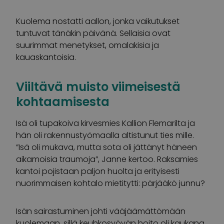
Kuolema nostatti aallon, jonka vaikutukset
tuntuvat tänäkin päivänä. Sellaisia ovat
suurimmat menetykset, omalakisia ja
kauaskantoisia.
Viiltävä muisto viimeisestä
kohtaamisesta
Isä oli tupakoiva kirvesmies Kallion Flemarilta ja
hän oli rakennustyömaalla altistunut ties mille.
”Isä oli mukava, mutta sota oli jättänyt häneen
aikamoisia traumoja”, Janne kertoo. Raksamies
kantoi pojistaan paljon huolta ja erityisesti
nuorimmaisen kohtalo mietitytti: pärjääkö junnu?
Isän sairastuminen johti vääjäämättömään
kuolemaan, sillä keuhkosyövän hoito oli kaukana