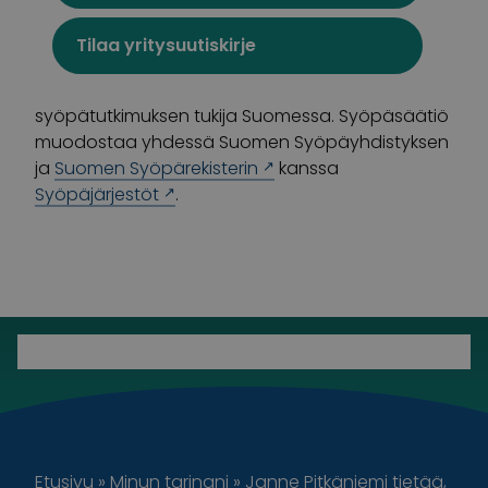
tukee syöpään sairastuneita ja heidän
läheisiään sekä rahoittaa syöpätutkimusta, jotta
Tilaa yritysuutiskirje
kenenkään ei enää tarvitsisi menehtyä syöpään.
Syöpäsäätiö on merkittävin yksityinen
syöpätutkimuksen tukija Suomessa. Syöpäsäätiö
muodostaa yhdessä Suomen Syöpäyhdistyksen
ja
Suomen Syöpärekisterin
kanssa
Syöpäjärjestöt
.
Etusivu
»
Minun tarinani
»
Janne Pitkäniemi tietää,