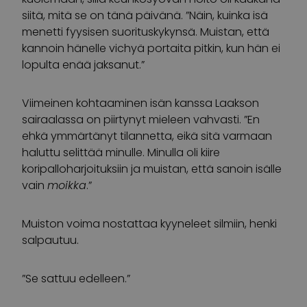
siitä, mitä se on tänä päivänä. ”Näin, kuinka isä
menetti fyysisen suorituskykynsä. Muistan, että
kannoin hänelle vichyä portaita pitkin, kun hän ei
lopulta enää jaksanut.”
Viimeinen kohtaaminen isän kanssa Laakson
sairaalassa on piirtynyt mieleen vahvasti. ”En
ehkä ymmärtänyt tilannetta, eikä sitä varmaan
haluttu selittää minulle. Minulla oli kiire
koripalloharjoituksiin ja muistan, että sanoin isälle
vain
moikka
.”
Muiston voima nostattaa kyyneleet silmiin, henki
salpautuu.
”Se sattuu edelleen.”