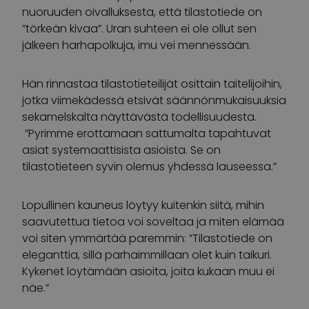
nuoruuden oivalluksesta, että tilastotiede on
”törkeän kivaa”. Uran suhteen ei ole ollut sen
jälkeen harhapolkuja, imu vei mennessään.
Hän rinnastaa tilastotieteilijät osittain taitelijoihin,
jotka viimekädessä etsivät säännönmukaisuuksia
sekamelskalta näyttävästä todellisuudesta.
”Pyrimme erottamaan sattumalta tapahtuvat
asiat systemaattisista asioista. Se on
tilastotieteen syvin olemus yhdessä lauseessa.”
Lopullinen kauneus löytyy kuitenkin siitä, mihin
saavutettua tietoa voi soveltaa ja miten elämää
voi siten ymmärtää paremmin: ”Tilastotiede on
eleganttia, sillä parhaimmillaan olet kuin taikuri.
Kykenet löytämään asioita, joita kukaan muu ei
näe.”