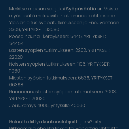
Merkitse maksun saajaksi
Syöpäsäätiö sr
. Muista
myös lisätä maksuviite haluamaasi kohteeseen:
Yleislahjoitus syöpätutkimukseen ja -neuvontaan
3308, YRITYKSET: 33080
Roosa nauha -keräykseen: 5445, YRITYKSET:
54454
Lasten syöpien tutkimukseen: 2202, YRITYKSET:
22020
Naisten syöpien tutkimukseen: 1106, YRITYKSET:
11060
Miesten syöpien tutkimukseen: 6635, YRITYKSET
66358
Huonoennusteisten syöpien tutkimukseen: 7003,
YRITYKSET 70030
Joulukeräys 4006, yrityksille 40060
Haluatko liittyä kuukausilahjoittajaksi? Liity
klikkaamalla oheista linkkiä tai voit ottaa yhteyttä