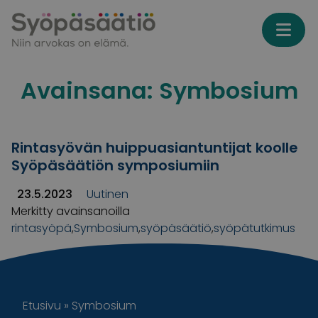
Skip to content
Avainsana:
Symbosium
Rintasyövän huippuasiantuntijat koolle
Syöpäsäätiön symposiumiin
23.5.2023
Uutinen
Merkitty avainsanoilla
rintasyöpä
,
Symbosium
,
syöpäsäätiö
,
syöpätutkimus
Etusivu
»
Symbosium