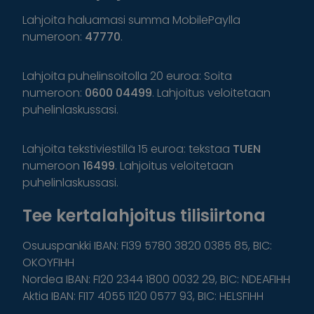
Lahjoita haluamasi summa MobilePaylla
numeroon:
47770
.
Lahjoita puhelinsoitolla 20 euroa: Soita
numeroon:
0600 04499
. Lahjoitus veloitetaan
puhelinlaskussasi.
Lahjoita tekstiviestillä 15 euroa: tekstaa
TUEN
numeroon
16499
. Lahjoitus veloitetaan
puhelinlaskussasi.
Tee kertalahjoitus tilisiirtona
Osuuspankki IBAN: FI39 5780 3820 0385 85, BIC:
OKOYFIHH
Nordea IBAN: FI20 2344 1800 0032 29, BIC: NDEAFIHH
Aktia IBAN: FI17 4055 1120 0577 93, BIC: HELSFIHH