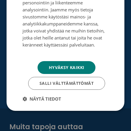
personointiin ja liikenteemme
Perusta merkkipäiväkeräys
ENGLISH
analysointiin. Jaamme myös tietoja
sivustomme käytöstäsi mainos- ja
Perusta muistokeräys
analytiikkakumppaneidemme kanssa,
jotka voivat yhdistää ne muihin tietoihin,
Perusta oma keräyksesi
jotka olet heille antanut tai joita he ovat
Perusta päivätyökeräys
keränneet käyttäessäsi palveluitaan.
Tietosuojakäytäntö
Tutustu testamenttilahjoitukseen
Suurlahjoitus
HYVÄKSY KAIKKI
Yrityksille
SALLI VÄLTTÄMÄTTÖMÄT
NÄYTÄ TIEDOT
Muita tapoja auttaa