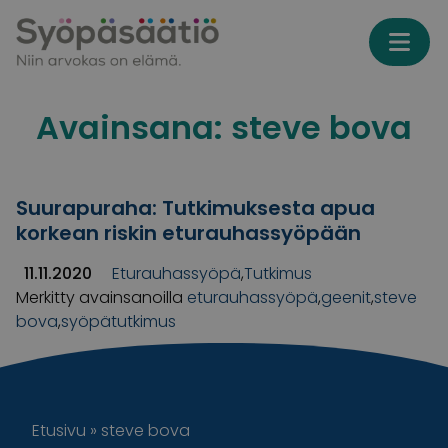
Skip to content
Avainsana:
steve bova
Suurapuraha: Tutkimuksesta apua
korkean riskin eturauhassyöpään
11.11.2020
Eturauhassyöpä
,
Tutkimus
Merkitty avainsanoilla
eturauhassyöpä
,
geenit
,
steve
bova
,
syöpätutkimus
Etusivu
»
steve bova