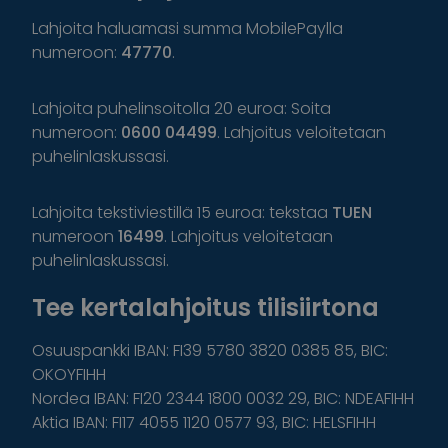
Lahjoita haluamasi summa MobilePaylla
numeroon:
47770
.
Lahjoita puhelinsoitolla 20 euroa: Soita
numeroon:
0600 04499
. Lahjoitus veloitetaan
puhelinlaskussasi.
Lahjoita tekstiviestillä 15 euroa: tekstaa
TUEN
numeroon
16499
. Lahjoitus veloitetaan
puhelinlaskussasi.
Tee kertalahjoitus tilisiirtona
Osuuspankki IBAN: FI39 5780 3820 0385 85, BIC:
OKOYFIHH
Nordea IBAN: FI20 2344 1800 0032 29, BIC: NDEAFIHH
Aktia IBAN: FI17 4055 1120 0577 93, BIC: HELSFIHH