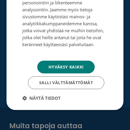
personointiin ja liikenteemme
Perusta merkkipäiväkeräys
ENGLISH
analysointiin. Jaamme myös tietoja
sivustomme käytöstäsi mainos- ja
Perusta muistokeräys
analytiikkakumppaneidemme kanssa,
jotka voivat yhdistää ne muihin tietoihin,
Perusta oma keräyksesi
jotka olet heille antanut tai joita he ovat
Perusta päivätyökeräys
keränneet käyttäessäsi palveluitaan.
Tietosuojakäytäntö
Tutustu testamenttilahjoitukseen
Suurlahjoitus
HYVÄKSY KAIKKI
Yrityksille
SALLI VÄLTTÄMÄTTÖMÄT
NÄYTÄ TIEDOT
Muita tapoja auttaa