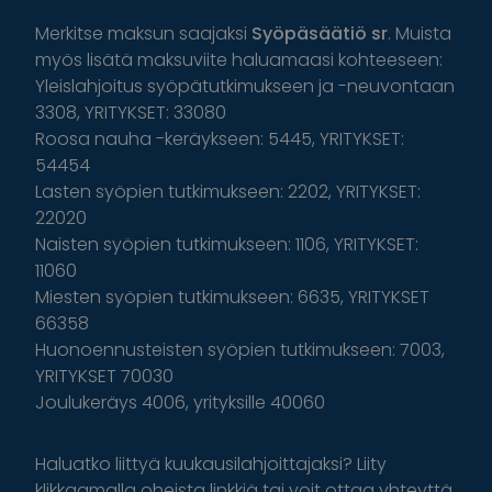
Merkitse maksun saajaksi
Syöpäsäätiö sr
. Muista
myös lisätä maksuviite haluamaasi kohteeseen:
Yleislahjoitus syöpätutkimukseen ja -neuvontaan
3308, YRITYKSET: 33080
Roosa nauha -keräykseen: 5445, YRITYKSET:
54454
Lasten syöpien tutkimukseen: 2202, YRITYKSET:
22020
Naisten syöpien tutkimukseen: 1106, YRITYKSET:
11060
Miesten syöpien tutkimukseen: 6635, YRITYKSET
66358
Huonoennusteisten syöpien tutkimukseen: 7003,
YRITYKSET 70030
Joulukeräys 4006, yrityksille 40060
Haluatko liittyä kuukausilahjoittajaksi? Liity
klikkaamalla oheista linkkiä tai voit ottaa yhteyttä