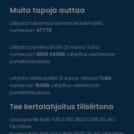
Muita tapoja auttaa
Lahjoita haluamasi summa MobilePaylla
numeroon:
47770
.
Lahjoita puhelinsoitolla 20 euroa: Soita
numeroon:
0600 04499
. Lahjoitus veloitetaan
puhelinlaskussasi.
Lahjoita tekstiviestillä 15 euroa: tekstaa
TUEN
numeroon
16499
. Lahjoitus veloitetaan
puhelinlaskussasi.
Tee kertalahjoitus tilisiirtona
Osuuspankki IBAN: FI39 5780 3820 0385 85, BIC:
OKOYFIHH
Nordea IBAN: FI20 2344 1800 0032 29, BIC: NDEAFIHH