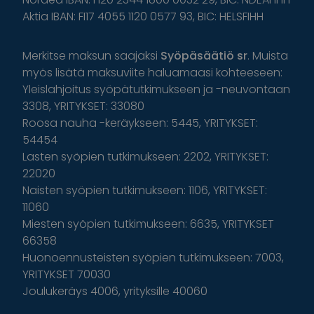
Aktia IBAN: FI17 4055 1120 0577 93, BIC: HELSFIHH
Merkitse maksun saajaksi
Syöpäsäätiö sr
. Muista
myös lisätä maksuviite haluamaasi kohteeseen:
Yleislahjoitus syöpätutkimukseen ja -neuvontaan
3308, YRITYKSET: 33080
Roosa nauha -keräykseen: 5445, YRITYKSET:
54454
Lasten syöpien tutkimukseen: 2202, YRITYKSET:
22020
Naisten syöpien tutkimukseen: 1106, YRITYKSET:
11060
Miesten syöpien tutkimukseen: 6635, YRITYKSET
66358
Huonoennusteisten syöpien tutkimukseen: 7003,
YRITYKSET 70030
Joulukeräys 4006, yrityksille 40060