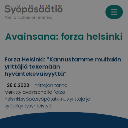
Skip to content
Avainsana:
forza helsinki
Forza Helsinki: ”Kannustamme muitakin
yrittäjiä tekemään
hyväntekeväisyyttä”
28.6.2023
Yrittäjän tarina
Merkitty avainsanoilla
forza
helsinki
,
syöpä
,
syöpätutkimus
,
yrittäjä ja
syöpä
,
yritysyhteistyö