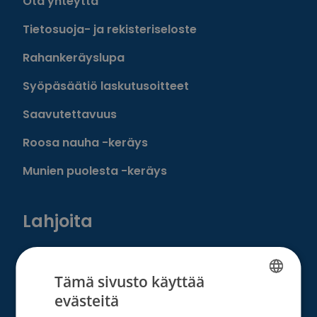
Ota yhteyttä
Tietosuoja- ja rekisteriseloste
Rahankeräyslupa
Syöpäsäätiö laskutusoitteet
Saavutettavuus
Roosa nauha -keräys
Munien puolesta -keräys
Lahjoita
Löydä oma tapasi auttaa
Tämä sivusto käyttää
Liity kuukausilahjoittajaksi
evästeitä
FINNISH
Tee kertalahjoitus