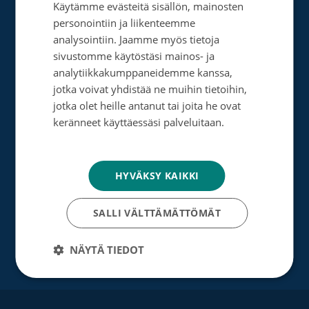
Käytämme evästeitä sisällön, mainosten
SWEDISH
personointiin ja liikenteemme
Tee muistolahja
ENGLISH
analysointiin. Jaamme myös tietoja
Perusta merkkipäiväkeräys
sivustomme käytöstäsi mainos- ja
analytiikkakumppaneidemme kanssa,
Perusta muistokeräys
jotka voivat yhdistää ne muihin tietoihin,
jotka olet heille antanut tai joita he ovat
Perusta oma keräyksesi
keränneet käyttäessäsi palveluitaan.
Perusta päivätyökeräys
Tietosuojakäytäntö
Tutustu testamenttilahjoitukseen
HYVÄKSY KAIKKI
Suurlahjoitus
SALLI VÄLTTÄMÄTTÖMÄT
Yrityksille
NÄYTÄ TIEDOT