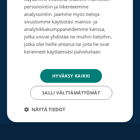
SWEDISH
Tee muistolahja
personointiin ja liikenteemme
ENGLISH
analysointiin. Jaamme myös tietoja
Perusta merkkipäiväkeräys
sivustomme käytöstäsi mainos- ja
Perusta muistokeräys
analytiikkakumppaneidemme kanssa,
jotka voivat yhdistää ne muihin tietoihin,
Perusta oma keräyksesi
jotka olet heille antanut tai joita he ovat
keränneet käyttäessäsi palveluitaan.
Perusta päivätyökeräys
Tietosuojakäytäntö
Tutustu testamenttilahjoitukseen
HYVÄKSY KAIKKI
Suurlahjoitus
Yrityksille
SALLI VÄLTTÄMÄTTÖMÄT
NÄYTÄ TIEDOT