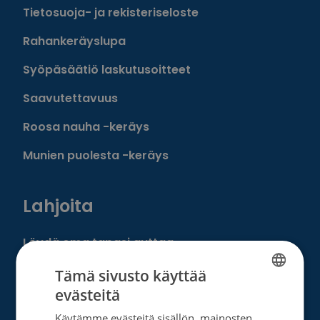
Tietosuoja- ja rekisteriseloste
Rahankeräyslupa
Syöpäsäätiö laskutusoitteet
Saavutettavuus
Roosa nauha -keräys
Munien puolesta -keräys
Lahjoita
Löydä oma tapasi auttaa
Liity kuukausilahjoittajaksi
Tämä sivusto käyttää
evästeitä
Tee kertalahjoitus
FINNISH
Käytämme evästeitä sisällön, mainosten