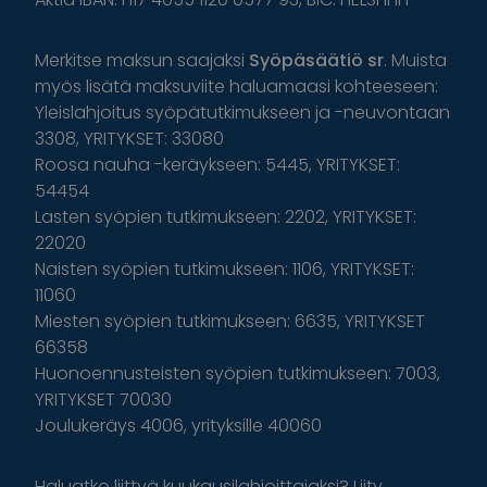
Merkitse maksun saajaksi
Syöpäsäätiö sr
. Muista
myös lisätä maksuviite haluamaasi kohteeseen:
Yleislahjoitus syöpätutkimukseen ja -neuvontaan
3308, YRITYKSET: 33080
Roosa nauha -keräykseen: 5445, YRITYKSET:
54454
Lasten syöpien tutkimukseen: 2202, YRITYKSET:
22020
Naisten syöpien tutkimukseen: 1106, YRITYKSET:
11060
Miesten syöpien tutkimukseen: 6635, YRITYKSET
66358
Huonoennusteisten syöpien tutkimukseen: 7003,
YRITYKSET 70030
Joulukeräys 4006, yrityksille 40060
Haluatko liittyä kuukausilahjoittajaksi? Liity