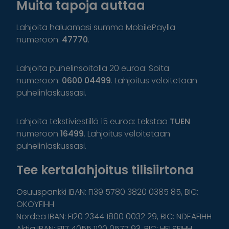
Muita tapoja auttaa
Lahjoita haluamasi summa MobilePaylla
numeroon:
47770
.
Lahjoita puhelinsoitolla 20 euroa: Soita
numeroon:
0600 04499
. Lahjoitus veloitetaan
puhelinlaskussasi.
Lahjoita tekstiviestillä 15 euroa: tekstaa
TUEN
numeroon
16499
. Lahjoitus veloitetaan
puhelinlaskussasi.
Tee kertalahjoitus tilisiirtona
Osuuspankki IBAN: FI39 5780 3820 0385 85, BIC:
OKOYFIHH
Nordea IBAN: FI20 2344 1800 0032 29, BIC: NDEAFIHH
Aktia IBAN: FI17 4055 1120 0577 93, BIC: HELSFIHH