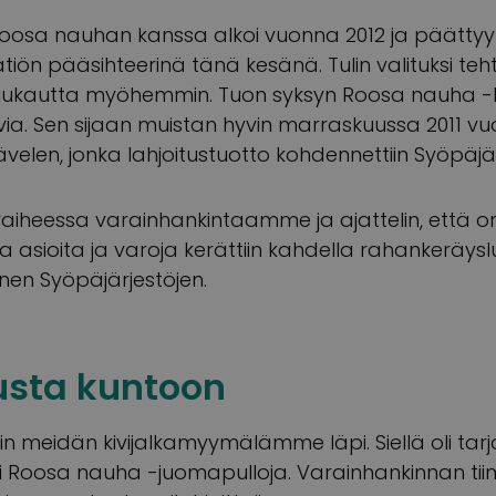
Roosa nauhan kanssa alkoi vuonna 2012 ja päättyy
tiön pääsihteerinä tänä kesänä. Tulin valituksi te
i kuukautta myöhemmin. Tuon syksyn Roosa nauha -
uvia. Sen sijaan muistan hyvin marraskuussa 2011 v
ävelen, jonka lahjoitustuotto kohdennettiin Syöpäjärj
uvaiheessa varainhankintaamme ja ajattelin, että 
sia asioita ja varoja kerättiin kahdella rahankeräysl
nen Syöpäjärjestöjen.
usta kuntoon
hin meidän kivijalkamyymälämme läpi. Siellä oli tar
ksi Roosa nauha -juomapulloja. Varainhankinnan ti