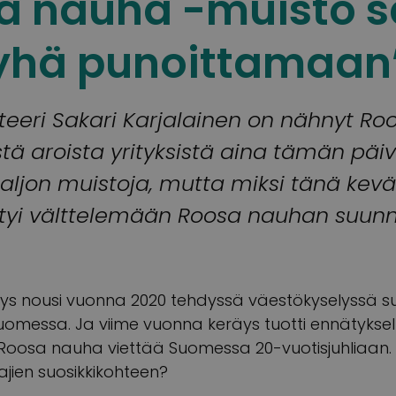
sa nauha -muisto s
yhä punoittamaan
eeri Sakari Karjalainen on nähnyt R
ä aroista yrityksistä aina tämän päi
aljon muistoja, mutta miksi tänä kev
i välttelemään Roosa nauhan suunni
s nousi vuonna 2020 tehdyssä väestökyselyssä s
Suomessa. Ja viime vuonna keräys tuotti ennätyksell
 Roosa nauha viettää Suomessa 20-vuotisjuhliaan. 
ajien suosikkikohteen?