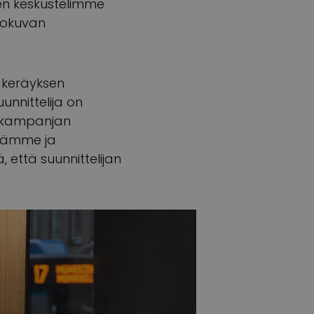
een keskustelimme
lokuvan
 -keräyksen
unnittelija on
e kampanjan
llämme ja
 että suunnittelijan