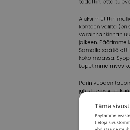
todettiin, että tulev
Aluksi mietittiin mal
kohteen väliltä (eri s
varainhankinnan uudi
jälkeen. Päätimme k
Samalla säätiö ott
koko maassa. Syöpä
Lopetimme myös ka
Parin vuoden tauon 
julkistuksessa ei kai
harmistui tilaisuude
Tämä sivust
sijainneessa studio
Käytämme evästei
tietoja sivustom
Vuosien varrella va
yhdistää ne muihin