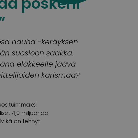
aa poskeni
”
oosa nauha -keräyksen
vän suosioon saakka.
äänä eläkkeelle jäävä
ttelijoiden karismaa?
uosituimmaksi
iset 4,9 miljoonaa
Mikä on tehnyt