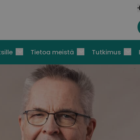
sille
Tietoa meistä
Tutkimus