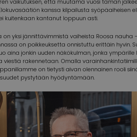
uuren vaikutuksen, että muutama vuosi tämän jälk
lokuvasäätiön kanssa kilpailusta syöpäaiheisen e
 ei kuitenkaan kantanut loppuun asti.
nta on yksi jännittävimmistä vaiheista Roosa nauha
nnassa on poikkeuksetta onnistuttu erittäin hyvin. Su
tuo aina jonkin uuden näkökulman, jonka ympärill
 ja viestiä rakennetaan. Omalla varainhankintatiimi
anillamme on tietysti aivan olennainen rooli siinä,
isuudet pystytään hyödyntämään.