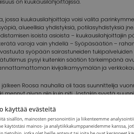
aisuus on kuukausilahjoittajissa.
lia, jossa kuukausilahjoittaja voisi valita parinkymm
yöpiä, alueellisia yhdistyksiä, potilasyhdistyksiä jne.)
stamisen isoista asioista – kuukausilahjoittajiin p
erätä varoja vain yhdellä – Syöpäsäätiön – rahan
i vastuuta syöpään sairastuneiden tukipalveluide
tutkimus pysyi kuitenkin säätiön tärkeimpänä av
nnattamattoman kivijalkamyymälän ja verkkoka
jälkeen Roosa nauhalla oli taas suunnittelija vuo
kki mennyt aivan niin kuin piti. Jostakin syystä suun
n järjestelyistä ja järjesti oman vaihtoehtoisen tilai
o käyttää evästeitä
ssaan.
tä sisällön, mainosten personointiin ja liikenteemme analysoint
me käytöstäsi mainos- ja analytiikkakumppaneidemme kanssa, jot
rainhankintamme on ammattimaistunut kaikilla alu
 tietoihin, jotka olet heille antanut tai joita he ovat keränneet kä