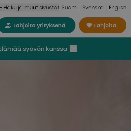
Haku ja muut sivustot
Suomi
Svenska
English
Lahjoita yrityksenä
Lahjoita
Elämää syövän kanssa