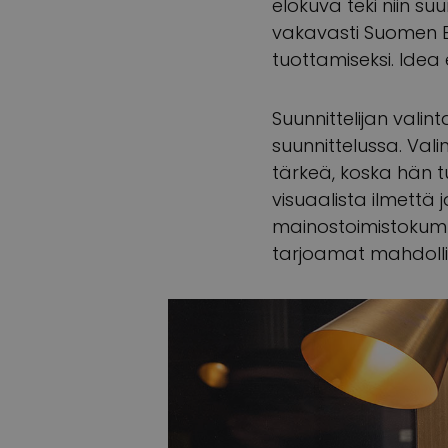
elokuva teki niin s
vakavasti Suomen E
tuottamiseksi. Idea
Suunnittelijan vali
suunnittelussa. Vali
tärkeä, koska hän 
visuaalista ilmettä
mainostoimistokumpp
tarjoamat mahdoll