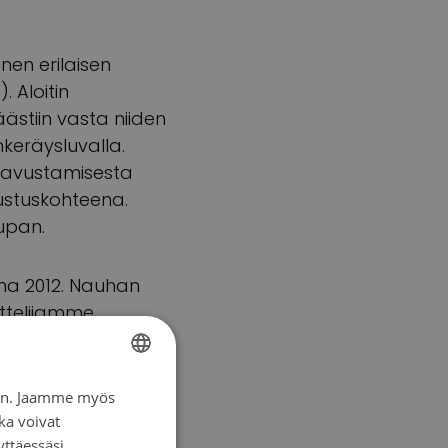
enen erilaisen
. Aloitin
äästiin vasta niiden
keräysluvalla.
n avustamisesta
ustuskohteena.
upan.
nna 2012. Nauhan
nittelijamme
suutensa lähellä
iin. Jaamme myös
FINNISH
ka voivat
eilla. Roosa
SWEDISH
yttäessäsi