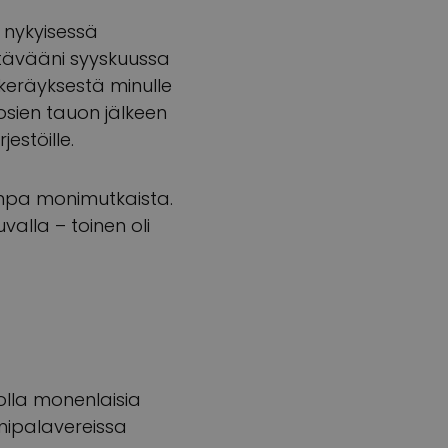
 nykyisessä
htävääni syyskuussa
keräyksestä minulle
uosien tauon jälkeen
estöille.
onpa monimutkaista.
uvalla – toinen oli
jolla monenlaisia
imipalavereissa