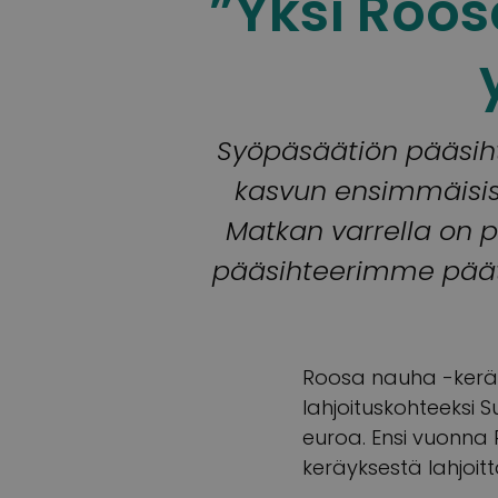
”Yksi Roo
Syöpäsäätiön pääsiht
kasvun ensimmäisist
Matkan varrella on p
pääsihteerimme pääty
Roosa nauha -keräy
lahjoituskohteeksi 
euroa. Ensi vuonna
keräyksestä lahjoitt