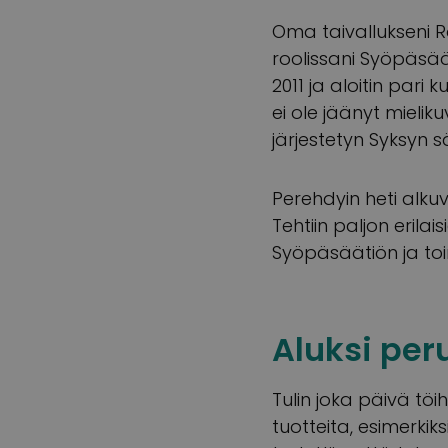
Oma taivallukseni 
roolissani Syöpäsää
2011 ja aloitin par
ei ole jäänyt mielik
järjestetyn Syksyn s
Perehdyin heti alk
Tehtiin paljon erilai
Syöpäsäätiön ja toi
Aluksi per
Tulin joka päivä töi
tuotteita, esimerki