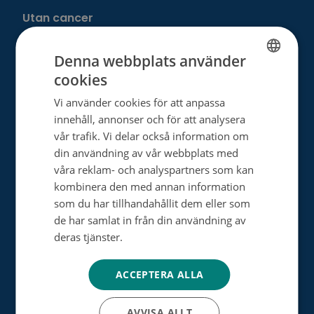
Utan cancer
Denna webbplats använder
Donera
cookies
FINNISH
Välj ditt eget sätt att hjälpa
Vi använder cookies för att anpassa
SWEDISH
innehåll, annonser och för att analysera
Bli månadsdonator
ENGLISH
vår trafik. Vi delar också information om
din användning av vår webbplats med
Engångsdonation
våra reklam- och analyspartners som kan
Bemärkelsedagsinsamling
kombinera den med annan information
som du har tillhandahållit dem eller som
Minnesgåva
de har samlat in från din användning av
deras tjänster.
Tietosuojakäytäntö
Minnesinsamling
Dagsverkesinsamling
ACCEPTERA ALLA
Testamentsdonation
AVVISA ALLT