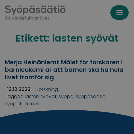
Skip to content
Etikett:
lasten syövät
Merja Heinäniemi: Målet för forskaren i
barnleukemi är att barnen ska ha hela
livet framför sig
13.12.2023
Forskning
Tagged
lasten syövät
,
syöpä
,
syöpäsäätiö
,
syöpätutkimus