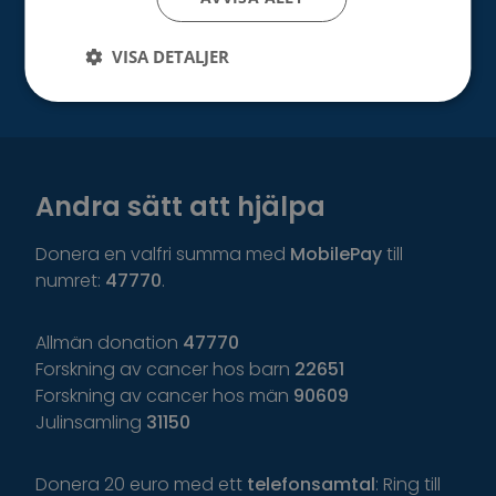
Bli vår samarbetspartner
VISA DETALJER
Andra sätt att hjälpa
Donera en valfri summa med
MobilePay
till
numret:
47770
.
Allmän donation
47770
Forskning av cancer hos barn
22651
Forskning av cancer hos män
90609
Julinsamling
31150
Donera 20 euro med ett
telefonsamtal
: Ring till