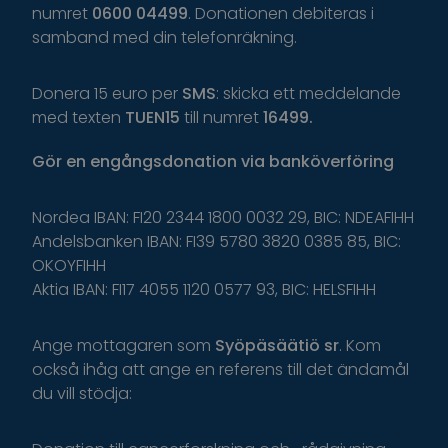
numret
0600 04499
. Donationen debiteras i
samband med din telefonräkning.
Donera 15 euro per
SMS
: skicka ett meddelande
med texten
TUEN15
till numret
16499.
Gör
en
engångsdonation
via
banköverföring
Nordea IBAN: FI20 2344 1800 0032 29, BIC: NDEAFIHH
Andelsbanken IBAN: FI39 5780 3820 0385 85, BIC:
OKOYFIHH
Aktia IBAN: FI17 4055 1120 0577 93, BIC: HELSFIHH
Ange
mottagaren
som
Syöpäsäätiö
sr
.
K
om
o
ckså
i
håg
a
tt
ange
en
r
eferens
t
il
l
d
et
ä
ndamål
du
v
ill
s
tödja
: