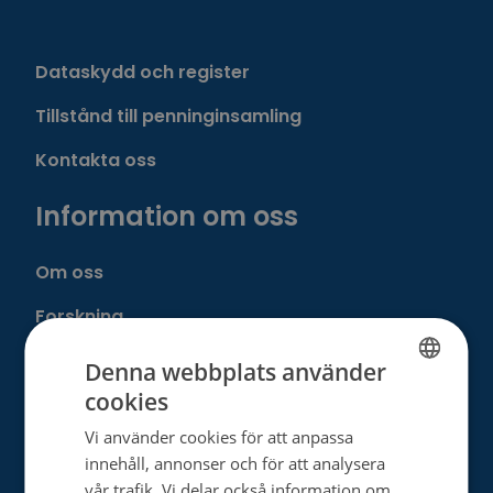
Dataskydd och register
Tillstånd till penninginsamling
Kontakta oss
Information om oss
Om oss
Forskning
För företag
Denna webbplats använder
cookies
Livet med cancer
FINNISH
Vi använder cookies för att anpassa
SWEDISH
Cancerföreningen
innehåll, annonser och för att analysera
ENGLISH
vår trafik. Vi delar också information om
Cancerregistret