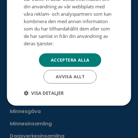
din användning av vår webbplats med
Allt om cancer
våra reklam- och analyspartners som kan
kombinera den med annan information
Utan cancer
som du har tillhandahållit dem eller som
de har samlat in från din användning av
deras tjänster.
Tietosuojakäytäntö
Donera
ACCEPTERA ALLA
Välj ditt eget sätt att hjälpa
Bli månadsdonator
AVVISA ALLT
Engångsdonation
VISA DETALJER
Bemärkelsedagsinsamling
Minnesgåva
Minnesinsamling
Dagsverkesinsamling