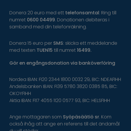
Donera 20 euro med ett
telefonsamtal
: Ring till
numret
0600 04499
. Donationen debiteras i
samband med din telefonräkning.
Donera 15 euro per
SMS
: skicka ett meddelande
med texten
TUEN15
till numret
16499.
Gör
en
engångsdonation
via
banköverföring
Nordea IBAN: FI20 2344 1800 0032 29, BIC: NDEAFIHH
Andelsbanken IBAN: FI39 5780 3820 0385 85, BIC:
OKOYFIHH
Aktia IBAN: FI17 4055 1120 0577 93, BIC: HELSFIHH
Ange
mottagaren
som
Syöpäsäätiö
sr
.
K
om
o
ckså
i
håg
a
tt
ange
en
r
eferens
t
il
l
d
et
ä
ndamål
du
v
ill
s
tödja
: