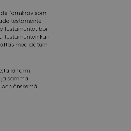
tt de formkrav som
erade testamente
de testamentet bör
la testamenten kan
ekräftas med datum
tställd form.
ölja samma
ar och önskemål