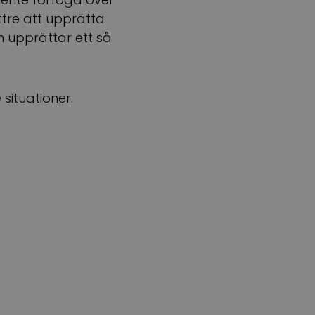
ttre att upprätta
n upprättar ett så
 situationer: