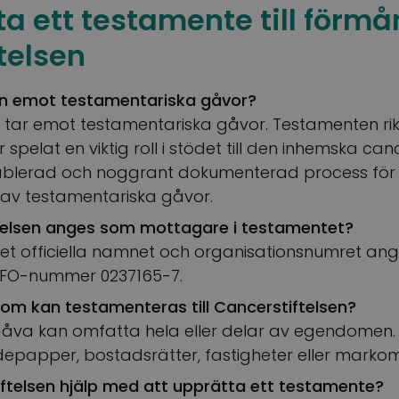
ta ett testamente till förmå
telsen
en emot testamentariska gåvor?
n tar emot testamentariska gåvor. Testamenten rikt
 spelat en viktig roll i stödet till den inhemska ca
etablerad och noggrant dokumenterad process för e
g av testamentariska gåvor.
telsen anges som mottagare i testamentet?
et officiella namnet och organisationsnumret ange
r, FO-nummer 0237165-7.
dom kan testamenteras till Cancerstiftelsen?
gåva kan omfatta hela eller delar av egendomen. 
rdepapper, bostadsrätter, fastigheter eller marko
iftelsen hjälp med att upprätta ett testamente?