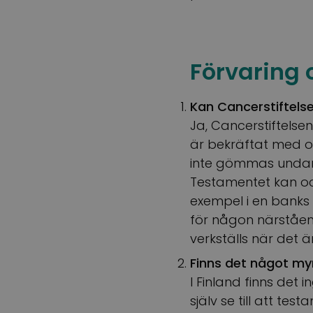
Förvaring 
Kan Cancerstiftels
Ja, Cancerstiftelse
är bekräftat med or
inte gömmas undan,
Testamentet kan oc
exempel i en banks
för någon närståend
verkställs när det ä
Finns det något my
I Finland finns det
själv se till att te