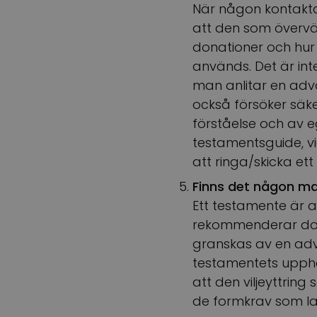
När någon kontakta
att den som övervä
donationer och hur 
används. Det är int
man anlitar en advo
också försöker säk
förståelse och av ege
testamentsguide, vi
att ringa/skicka et
Finns det någon ma
Ett testamente är al
rekommenderar dock
granskas av en advo
testamentets upphov
att den viljeyttrin
de formkrav som lag