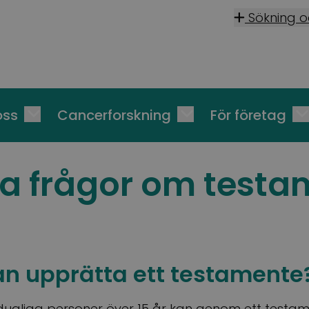
Sökning 
oss
Cancerforskning
För företag
a frågor om test
n upprätta ett testamente
sdugliga personer över 15 år kan genom ett testa