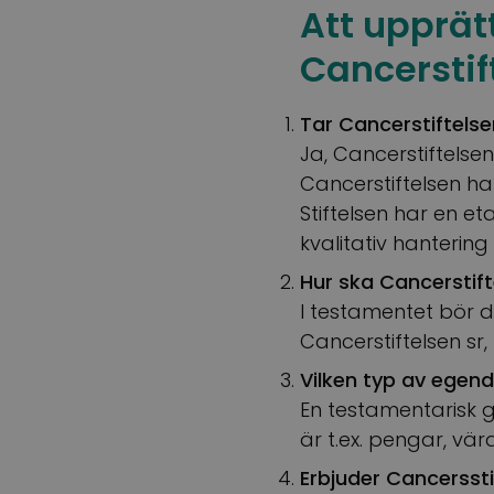
Att upprät
Cancerstif
Tar Cancerstiftels
Ja, Cancerstiftelse
Cancerstiftelsen har
Stiftelsen har en 
kvalitativ hanterin
Hur ska Cancerstif
I testamentet bör d
Cancerstiftelsen s
Vilken typ av egen
En testamentarisk 
är t.ex. pengar, vä
Erbjuder Cancersst