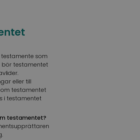
entet
tt testamente som
g bör testamentet
vlider.
 eller till
a om testamentet
s i testamentet
 om testamentet?
tamentsupprättaren
g.