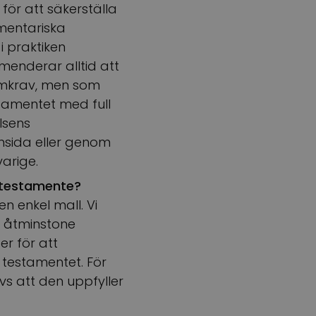
ör att säkerställa
mentariska
i praktiken
menderar alltid att
ormkrav, men som
tamentet med full
elsens
emsida eller genom
arige.
t testamente?
en enkel mall. Vi
 åtminstone
er för att
 testamentet. För
vs att den uppfyller