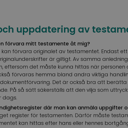
och uppdatering av testam
en förvara mitt testamente åt mig?
n kan förvara originalet av testamentet. Endast e
iginalunderskrifter är giltigt. Av samma anlednin
 eftersom det måste kunna hittas när personen a
kså förvaras hemma bland andra viktiga handlingar
 dokumentförvaring. Det är också bra att berätt
e. På så sätt säkerställs att den vilja som uttryck
r dags.
ndighetsregister där man kan anmäla uppgifter
 inget register för testamenten. Därför måste tes
stamentet kan hittas efter hans eller hennes bortgån