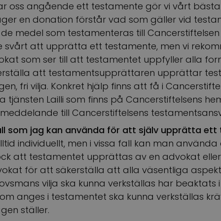
r oss angående ett testamente gör vi vårt bästa f
ger en donation förstår vad som gäller vid testa
de medel som testamenteras till Cancerstiftelsen 
e svårt att upprätta ett testamente, men vi rekom
kat som ser till att testamentet uppfyller alla f
erställa att testamentsupprättaren upprättar tes
n, fri vilja. Konkret hjälp finns att få i Cancerstift
a tjänsten Lailli som finns på Cancerstiftelsens h
t meddelande till Cancerstiftelsens testamentsansv
ll som jag kan använda för att själv upprätta et
ltid individuellt, men i vissa fall kan man använda 
 att testamentet upprättas av en advokat eller
kat för att säkerställa att alla väsentliga aspekt
smans vilja ska kunna verkställas har beaktats i
g som anges i testamentet ska kunna verkställas krä
en ställer.