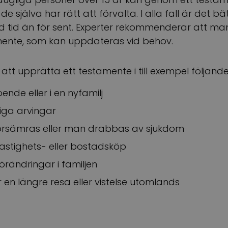
själva har rätt att förvalta. I alla fall är det bä
d tid än för sent. Experter rekommenderar att ma
amente, som kan uppdateras vid behov.
 att upprätta ett testamente i till exempel följande
nde eller i en nyfamilj
iga arvingar
 försämras eller man drabbas av sjukdom
stighets- eller bostadsköp
rändringar i familjen
en längre resa eller vistelse utomlands