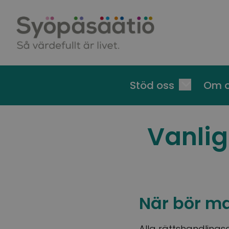
Skip to content
Stöd oss
Om 
Vanlig
När bör ma
Alla rättshandling