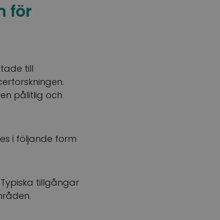
n för
ade till
ncerforskningen.
n pålitlig och
s i följande form
Typiska tillgångar
mråden.