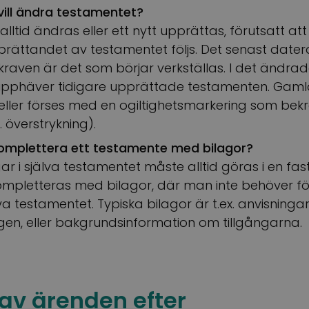
vill ändra testamentet?
alltid ändras eller ett nytt upprättas, förutsatt a
pprättandet av testamentet följs. Det senast dat
kraven är det som börjar verkställas. I det ändra
 upphäver tidigare upprättade testamenten. Gam
 eller förses med en ogiltighetsmarkering som b
. överstrykning).
 komplettera ett testamente med bilagor?
gar i själva testamentet måste alltid göras i en fas
mpletteras med bilagor, där man inte behöver f
va testamentet. Typiska bilagor är t.ex. anvisning
en, eller bakgrundsinformation om tillgångarna.
av ärenden efter