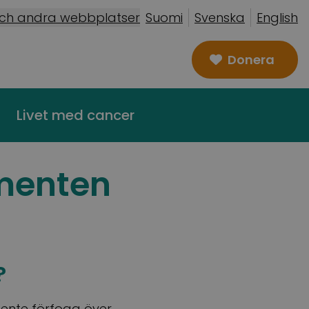
och andra webbplatser
Suomi
Svenska
English
Donera
Livet med cancer
amenten
?
mente förfoga över