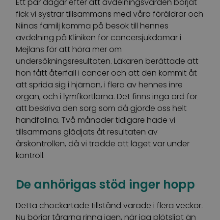
Ett par dagar efter att avdelningsvården börjat
fick vi systrar tillsammans med våra föräldrar och
Niinas familj komma på besök till hennes
avdelning på Kliniken för cancersjukdomar i
Mejlans för att höra mer om
undersökningsresultaten. Läkaren berättade att
hon fått återfall i cancer och att den kommit åt
att sprida sig i hjärnan, i flera av hennes inre
organ, och i lymfkörtlarna. Det finns inga ord för
att beskriva den sorg som då gjorde oss helt
handfallna. Två månader tidigare hade vi
tillsammans glädjats åt resultaten av
årskontrollen, då vi trodde att läget var under
kontroll.
De anhörigas stöd inger hopp
Detta chockartade tillstånd varade i flera veckor.
Nu börjar tårarna rinna igen, när jag plötsligt än