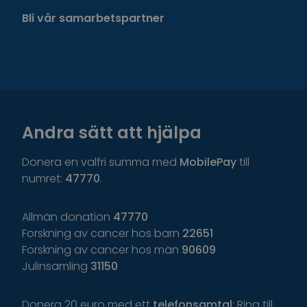
Bli vår samarbetspartner
Andra sätt att hjälpa
Donera en valfri summa med
MobilePay
till
numret:
47770
.
Allmän donation
47770
Forskning av cancer hos barn
22651
Forskning av cancer hos män
90609
Julinsamling
31150
Donera 20 euro med ett
telefonsamtal
: Ring till