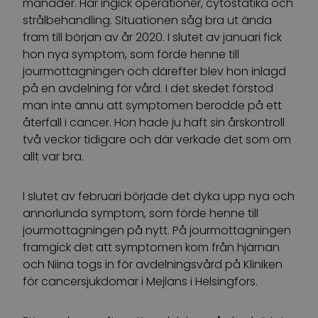
månader. Här ingick operationer, cytostatika och
strålbehandling. Situationen såg bra ut ända
fram till början av år 2020. I slutet av januari fick
hon nya symptom, som förde henne till
jourmottagningen och därefter blev hon inlagd
på en avdelning för vård. I det skedet förstod
man inte ännu att symptomen berodde på ett
återfall i cancer. Hon hade ju haft sin årskontroll
två veckor tidigare och där verkade det som om
allt var bra.
I slutet av februari började det dyka upp nya och
annorlunda symptom, som förde henne till
jourmottagningen på nytt. På jourmottagningen
framgick det att symptomen kom från hjärnan
och Niina togs in för avdelningsvård på Kliniken
för cancersjukdomar i Mejlans i Helsingfors.