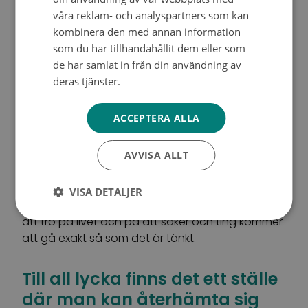
en, men återhämtningen gick mycket enklare
våra reklam- och analyspartners som kan
och snabbare än jag trodde. Min systers
kombinera den med annan information
situation påverkade min inställning otroligt
som du har tillhandahållit dem eller som
mycket. På grund av henne förstod jag vad som
de har samlat in från din användning av
låg i vågskålen. Jag är tacksam över att jag
deras tjänster.
Tietosuojakäytäntö
hade möjlighet att välja en operation i
förebyggande syfte. Min syster hade inte det.
Om inte min syster hade insjuknat, hade vi inte
ACCEPTERA ALLA
ens vetat om detta.
AVVISA ALLT
I framtiden kommer de att operera bort också
mina äggstockar. Detta väcker förstås frågor om
VISA DETALJER
eventuella barn. Men jag är hur som helst beredd
att tro på livet och på att saker och ting kommer
att gå exakt så som det är tänkt.
Till all lycka finns det ett ställe
där man kan återhämta sig