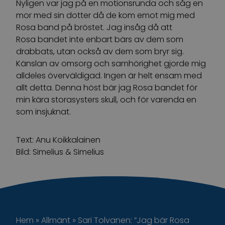
Nyligen var jag på en motionsrunda och såg en
mor med sin dotter då de kom emot mig med
Rosa band på bröstet. Jag insåg då att
Rosa bandet inte enbart bärs av dem som
drabbats, utan också av dem som bryr sig.
Känslan av omsorg och samhörighet gjorde mig
alldeles överväldigad. Ingen är helt ensam med
allt detta. Denna höst bär jag Rosa bandet för
min kära storasysters skull, och för varenda en
som insjuknat.
Text: Anu Koikkalainen
Bild: Simelius & Simelius
Hem
»
Allmänt
»
Sari Tolvanen: ”Jag bär Rosa