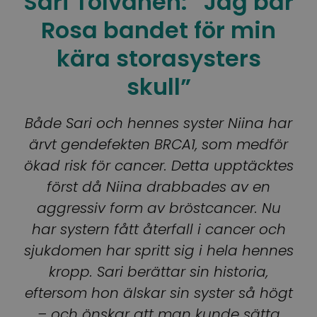
Sari Tolvanen: ”Jag bär
Rosa bandet för min
kära storasysters
skull”
Både Sari och hennes syster Niina har
ärvt gendefekten BRCA1, som medför
ökad risk för cancer. Detta upptäcktes
först då Niina drabbades av en
aggressiv form av bröstcancer. Nu
har systern fått återfall i cancer och
sjukdomen har spritt sig i hela hennes
kropp. Sari berättar sin historia,
eftersom hon älskar sin syster så högt
– och önskar att man kunde sätta