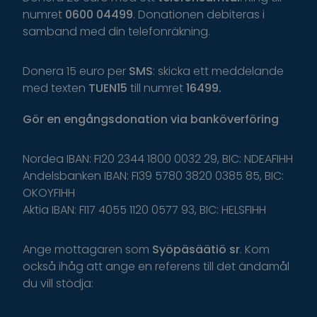
numret
0600 04499
. Donationen debiteras i
samband med din telefonräkning.
Donera 15 euro per
SMS
: skicka ett meddelande
med texten
TUEN15
till numret
16499.
Gör
en
engångsdonation
via
banköverföring
Nordea IBAN: FI20 2344 1800 0032 29, BIC: NDEAFIHH
Andelsbanken IBAN: FI39 5780 3820 0385 85, BIC:
OKOYFIHH
Aktia IBAN: FI17 4055 1120 0577 93, BIC: HELSFIHH
Ange
mottagaren
som
Syöpäsäätiö
sr
.
K
om
o
ckså
i
håg
a
tt
ange
en
r
eferens
t
il
l
d
et
ä
ndamål
du
v
ill
s
tödja
: