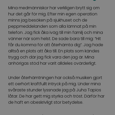
Mina medmänniskor har verkligen brytt sig om
hur det går för mig. Efter min egen operation
minns jag besöken på sjukhuset och de
peppmeddelanden som alla lämnat på min
telefon. Jag fick åka iväg till min familj och mina
vänner när som helst. De sade bara till mig: ”Hit
får du komma för att återhämta dig”. Jag hade
alltså en plats att åka till. En plats som kändes
trygg och där jag fick vara den jag är. Mina
anhörigas stöd har varit alldeles ovärderligt.
Under återhämtningen har också musiken gjort
ett oerhört kraftfullt intryck på mig. Under mina
svåraste stunder lyssnade jag på Juha Tapios
låtar. De har gett mig styrka och tröst. Därför har
de haft en obeskrivligt stor betydelse.