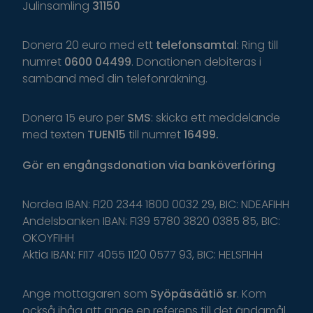
Julinsamling
31150
Donera 20 euro med ett
telefonsamtal
: Ring till
numret
0600 04499
. Donationen debiteras i
samband med din telefonräkning.
Donera 15 euro per
SMS
: skicka ett meddelande
med texten
TUEN15
till numret
16499.
Gör
en
engångsdonation
via
banköverföring
Nordea IBAN: FI20 2344 1800 0032 29, BIC: NDEAFIHH
Andelsbanken IBAN: FI39 5780 3820 0385 85, BIC:
OKOYFIHH
Aktia IBAN: FI17 4055 1120 0577 93, BIC: HELSFIHH
Ange
mottagaren
som
Syöpäsäätiö
sr
.
K
om
o
ckså
i
håg
a
tt
ange
en
r
eferens
t
il
l
d
et
ä
ndamål