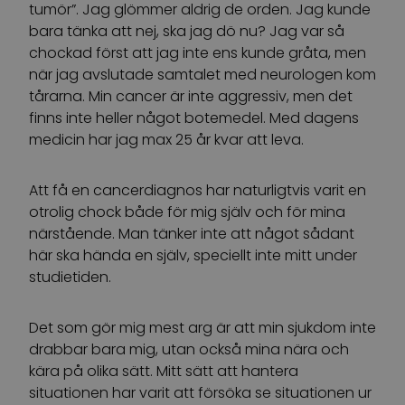
tumör”. Jag glömmer aldrig de orden. Jag kunde
bara tänka att nej, ska jag dö nu? Jag var så
chockad först att jag inte ens kunde gråta, men
när jag avslutade samtalet med neurologen kom
tårarna. Min cancer är inte aggressiv, men det
finns inte heller något botemedel. Med dagens
medicin har jag max 25 år kvar att leva.
Att få en cancerdiagnos har naturligtvis varit en
otrolig chock både för mig själv och för mina
närstående. Man tänker inte att något sådant
här ska hända en själv, speciellt inte mitt under
studietiden.
Det som gör mig mest arg är att min sjukdom inte
drabbar bara mig, utan också mina nära och
kära på olika sätt. Mitt sätt att hantera
situationen har varit att försöka se situationen ur