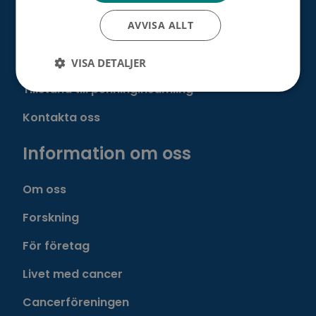
AVVISA ALLT
Dataskydd och register
VISA DETALJER
Tillstånd till penninginsamling
Kontakta oss
Information om oss
Om oss
Forskning
För företag
Livet med cancer
Cancerföreningen