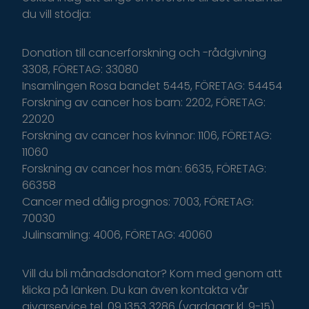
du
v
ill
s
tödja
:
Donation till cancerforskning och -rådgivning
3308, FÖRETAG: 33080
Insamlingen Rosa bandet 5445, FÖRETAG: 54454
Forskning av cancer hos barn: 2202, FÖRETAG:
22020
Forskning av cancer hos kvinnor: 1106, FÖRETAG:
11060
Forskning av cancer hos män: 6635, FÖRETAG:
66358
Cancer med dålig prognos: 7003, FÖRETAG:
70030
Julinsamling: 4006, FÖRETAG: 40060
Vill du bli månadsdonator? Kom med genom att
klicka på länken. Du kan även kontakta vår
givarservice tel. 09 1353 3286 (vardagar kl. 9-15).