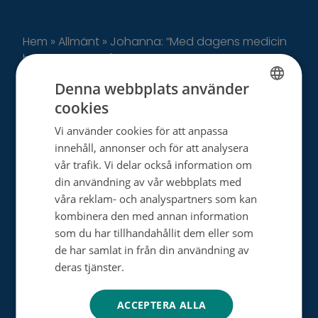
Hem
»
Allmänt
»
Johanna: “Med dagens medicin
har jag max 25 år kvar att leva”
Denna webbplats använder
cookies
FINNISH
Vi använder cookies för att anpassa
SWEDISH
innehåll, annonser och för att analysera
ENGLISH
Cancerstiftelsen verkar med donerade medel
vår trafik. Vi delar också information om
och finansierar finländsk cancerforskning, främjar
din användning av vår webbplats med
förebyggandet av cancer och stöder de
våra reklam- och analyspartners som kan
insjuknade och deras närstående.
kombinera den med annan information
som du har tillhandahållit dem eller som
de har samlat in från din användning av
Cancerstiftelsen sr (FO-nummer 0237165-7)
deras tjänster.
Tietosuojakäytäntö
Backasgatan 2, 00500 Helsingfors,
Tfn. 09 135 331
ACCEPTERA ALLA