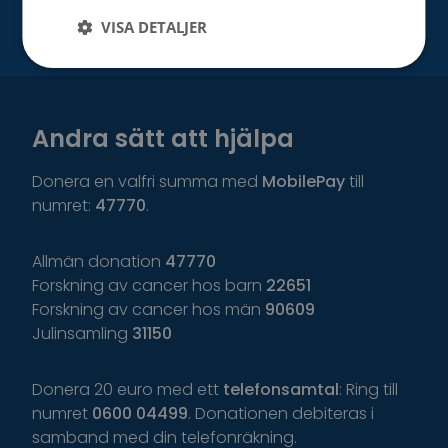
VISA DETALJER
Andra sätt att hjälpa
Donera en valfri summa med
MobilePay
till
numret:
47770
.
Allmän donation
47770
Forskning av cancer hos barn
22651
Forskning av cancer hos män
90609
Julinsamling
31150
Donera 20 euro med ett
telefonsamtal
: Ring till
numret
0600 04499
. Donationen debiteras i
samband med din telefonräkning.