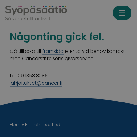
Skip to content
Någonting gick fel.
Gå tillbaka till
framsida
eller ta vid behov kontakt
med Cancerstiftelsens givarservice:
tel. 09 1353 3286
lahjoitukset@cancer.fi
Hem
»
Ett fel uppstod