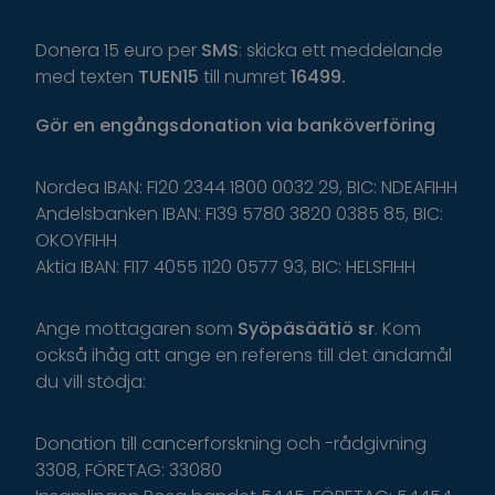
Donera 15 euro per
SMS
: skicka ett meddelande
med texten
TUEN15
till numret
16499.
Gör
en
engångsdonation
via
banköverföring
Nordea IBAN: FI20 2344 1800 0032 29, BIC: NDEAFIHH
Andelsbanken IBAN: FI39 5780 3820 0385 85, BIC:
OKOYFIHH
Aktia IBAN: FI17 4055 1120 0577 93, BIC: HELSFIHH
Ange
mottagaren
som
Syöpäsäätiö
sr
.
K
om
o
ckså
i
håg
a
tt
ange
en
r
eferens
t
il
l
d
et
ä
ndamål
du
v
ill
s
tödja
:
Donation till cancerforskning och -rådgivning
3308, FÖRETAG: 33080