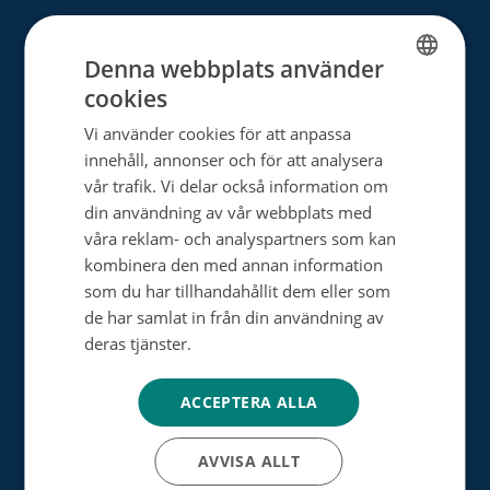
Donera
Denna webbplats använder
cookies
FINNISH
Välj ditt eget sätt att hjälpa
Vi använder cookies för att anpassa
SWEDISH
Bli månadsdonator
innehåll, annonser och för att analysera
ENGLISH
vår trafik. Vi delar också information om
Engångsdonation
din användning av vår webbplats med
Bemärkelsedagsinsamling
våra reklam- och analyspartners som kan
kombinera den med annan information
Minnesgåva
som du har tillhandahållit dem eller som
de har samlat in från din användning av
Minnesinsamling
deras tjänster.
Tietosuojakäytäntö
Dagsverkesinsamling
ACCEPTERA ALLA
Testamentsdonation
Bli vår samarbetspartner
AVVISA ALLT