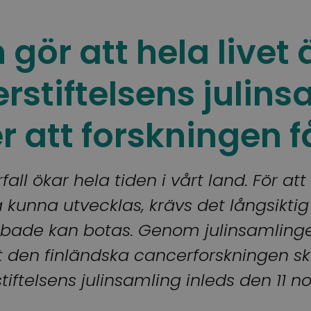
gör att hela livet
rstiftelsens julins
r att forskningen f
all ökar hela tiden i vårt land. För at
unna utvecklas, krävs det långsiktig f
bade kan botas. Genom julinsamlingen
 den finländska cancerforskningen sk
iftelsens julinsamling inleds den 11 