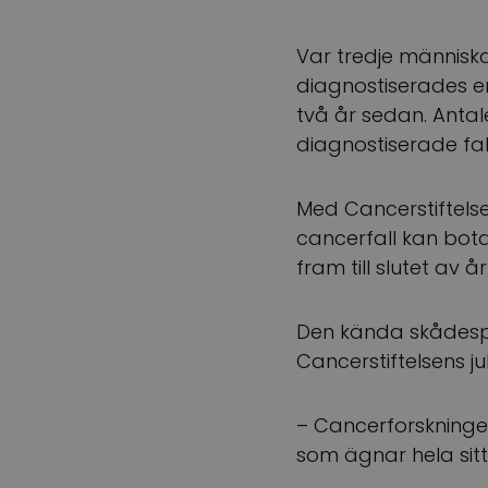
Var tredje människa
diagnostiserades en
två år sedan. Antal
diagnostiserade fa
Med Cancerstiftelsen
cancerfall kan bota
fram till slutet av å
Den kända skådes
Cancerstiftelsens j
– Cancerforskningen
som ägnar hela sitt