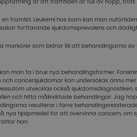
ppfattning är att framtiden är full av hopp, trot
n en framtid. Leukemi hos barn kan man nuförtide
orsakar fortfarande sjukdomsprevalens och dödligh
iga markörer som bidrar till att behandlingarna av
kan man ta i bruk nya behandlingsformer. Forsk
n och cancersjukdomar kan undersökas ännu mer i d
. Dessutom utvecklas också sjukdomsdiagnostiken,
llen och hitta målinriktade behandlingar. Jag ho
lingarna resulterar i färre behandlingsrelaterade
 få nya hjälpmedel för att övervinna cancern, om
ättar han.