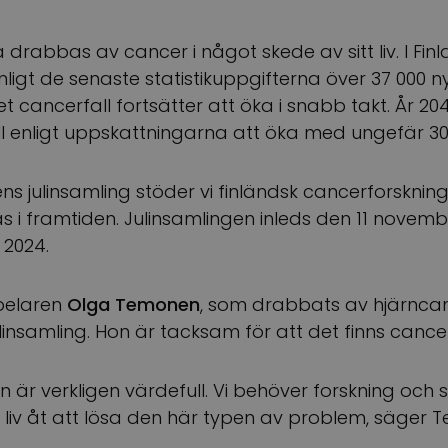
 drabbas av cancer i något skede av sitt liv. I Fin
ligt de senaste statistikuppgifterna över 37 000 n
et cancerfall fortsätter att öka i snabb takt. År 
ll enligt uppskattningarna att öka med ungefär 30
s julinsamling stöder vi finländsk cancerforskning, 
s i framtiden. Julinsamlingen inleds den 11 novemb
r 2024.
pelaren
Olga Temonen
, som drabbats av hjärncanc
ulinsamling. Hon är tacksam för att det finns cance
 är verkligen värdefull. Vi behöver forskning oc
 liv åt att lösa den här typen av problem, säger 