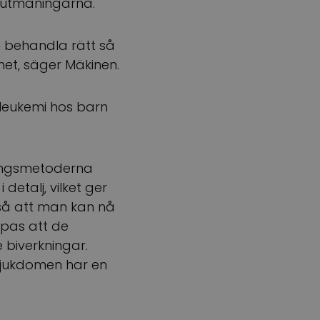
s utmaningarna.
n behandla rätt så
et, säger Mäkinen.
 leukemi hos barn
ningsmetoderna
etalj, vilket ger
 så att man kan nå
ppas att de
 biverkningar.
 sjukdomen har en