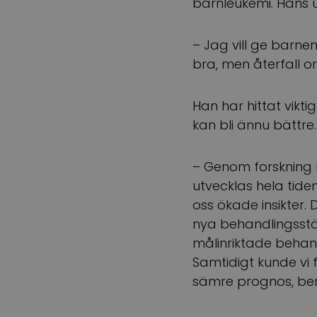
barnleukemi. Hans u
– Jag vill ge barne
bra, men återfall 
Han har hittat vikt
kan bli ännu bättre.
– Genom forskning 
utvecklas hela tide
oss ökade insikter
nya behandlingsstä
målinriktade behand
Samtidigt kunde vi
sämre prognos, ber