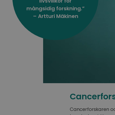
livsvillkor för
mångsidig forskning.”
– Artturi Mäkinen
Cancerfors
Cancerforskaren o