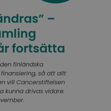
 ändras” –
amling
år fortsätta
t den finländska
inansiering, så att allt
 vill Cancerstiftelsen
a kunna drivas vidare.
november.