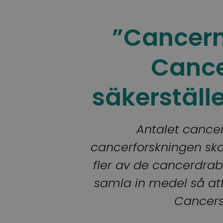
”Cancern 
Cance
säkerställe
Antalet cancerf
cancerforskningen ska k
fler av de cancerdrab
samla in medel så att
Cancerst