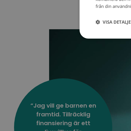
viktig, för att häl
från din användni
standard också i fr
Wahlfors.
VISA DETALJ
“Jag vill ge barnen en
framtid. Tillräcklig
finansiering är ett