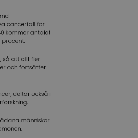
land
ya cancerfall för
2040 kommer antalet
 procent.
så att allt fler
er och fortsätter
er, deltar också i
rforskning.
h sådana människor
Temonen.