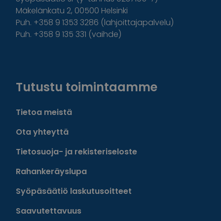
Mäkelänkatu 2, 00500 Helsinki
Puh. +358 9 1353 3286 (lahjoittajapalvelu)
Puh. +358 9 135 331 (vaihde)
Facebook
Instagram
Twitter
Linkedin
Tutustu toimintaamme
Tietoa meistä
Ota yhteyttä
Tietosuoja- ja rekisteriseloste
Rahankeräyslupa
Syöpäsäätiö laskutusoitteet
Saavutettavuus