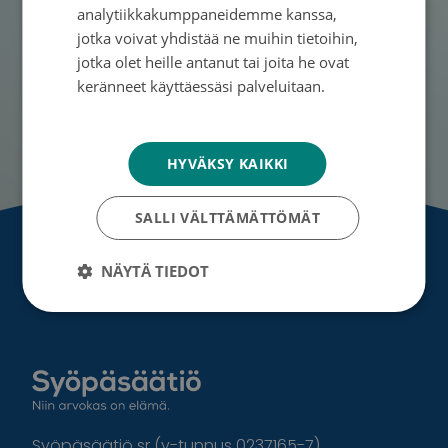
analytiikkakumppaneidemme kanssa,
Joulukeräyksellä tuetaan syövän vuoksi
jotka voivat yhdistää ne muihin tietoihin,
taloudelliseen ahdinkoon joutuneita perheitä.
jotka olet heille antanut tai joita he ovat
keränneet käyttäessäsi palveluitaan.
Lahjoita nyt
Tietosuojakäytäntö
Lahjoita yrityksenä
HYVÄKSY KAIKKI
SALLI VÄLTTÄMÄTTÖMÄT
NÄYTÄ TIEDOT
Etusivu
»
Yleinen
»
Kiti Kokkonen: ”Pidän kiinni
toivosta – vaikka väkisin”
Syöpäsäätiö sr (y-tunnus 0237165-7)