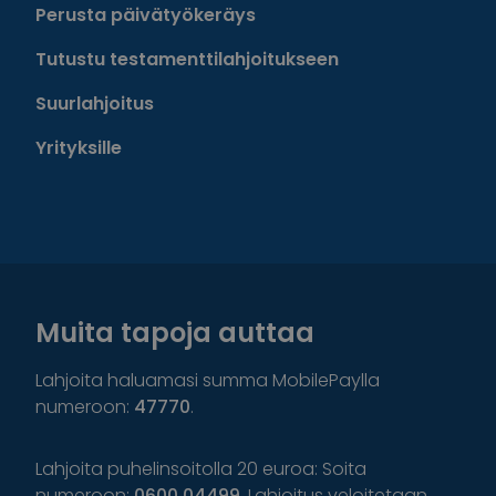
Perusta päivätyökeräys
Tutustu testamenttilahjoitukseen
Suurlahjoitus
Yrityksille
Muita tapoja auttaa
Lahjoita haluamasi summa MobilePaylla
numeroon:
47770
.
Lahjoita puhelinsoitolla 20 euroa: Soita
numeroon:
0600 04499
. Lahjoitus veloitetaan