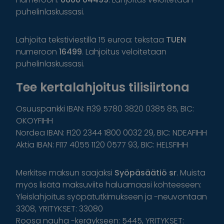
puhelinlaskussasi.
Lahjoita tekstiviestillä 15 euroa: tekstaa
TUEN
numeroon
16499
. Lahjoitus veloitetaan
puhelinlaskussasi.
Tee kertalahjoitus tilisiirtona
Osuuspankki IBAN: FI39 5780 3820 0385 85, BIC:
OKOYFIHH
Nordea IBAN: FI20 2344 1800 0032 29, BIC: NDEAFIHH
Aktia IBAN: FI17 4055 1120 0577 93, BIC: HELSFIHH
Merkitse maksun saajaksi
Syöpäsäätiö sr
. Muista
myös lisätä maksuviite haluamaasi kohteeseen:
Yleislahjoitus syöpätutkimukseen ja -neuvontaan
3308, YRITYKSET: 33080
Roosa nauha -keräykseen: 5445, YRITYKSET: