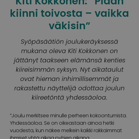
Kiti Kokkonen: ”Pidän
kiinni toivosta – vaikka
väkisin”
Syöpäsäätiön joulukeräyksessä
mukana oleva Kiti Kokkonen on
jättänyt taakseen elämänsä kenties
kiireisimmän syksyn. Nyt aikataulut
ovat hieman inhimillisemmät ja
rakastettu näyttelijä odottaa joulun
kiireetöntä yhdessäoloa.
”Joulu merkitsee minulle perheen kokoontumista.
Yhdessäoloa. Se on oikeastaan ainoa hetki
vuodesta, kun näkee melkein kaikki rakkaimmat
ihmiset yhtä aikaa pyhien aikana.