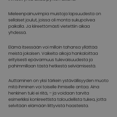
Mieleenpainuvimpia muistoja lapsuudesta on
sellaiset joulut, joissa oli monta sukupolvea
paikalla. Ja kiireettömästi vietettiin aikaa
yhdessä.
Elämä itsessään voi milloin tahansa yllättää
meistä jokaisen. Vaikeita aikoja hankaloittaa
erityisesti epävarmuus tulevaisuudesta ja
pahimmillaan tästä hetkestä selviämisestä.
Auttaminen on yksi tärkein ystävällisyyden muoto
mitä ihminen voi toiselle ihmiselle antaa. Aina
henkinen tuki ei riitä, – ja voidaan tarvita
esimerkiksi konkreettista taloudellista tukea, jotta
selvitään elämään liittyvistä haasteista.