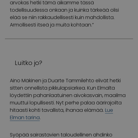
arvokas hetki tämä aikamme tässä
todellisuudessa onkaan ja kuinka tärkeää olisi
elää se niin rakkaudellisesti kuin mahdollista.
Armollisesti itseä ja muita kohtaan.”
Luitko jo?
Aino Mäkinen ja Duarte Tammilehto elivät hetki
sitten onnellista pikkulapsiarkea. Kun Elmalta
löydettiin pahanlaatuinen aivokasvain, maailma
muuttui lopullisesti. Nyt perhe palaa äärirajoilta
hitaasti kohti tavallista, ihanaa elämää.
Lue
Elman tarina
.
Syöpää sairastavien taloudellinen ahdinko