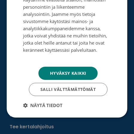
SWEDISH
Tietosuoja- ja rekisteriseloste
personointiin ja liikenteemme
ENGLISH
analysointiin. Jaamme myös tietoja
Rahankeräyslupa
sivustomme käytöstäsi mainos- ja
analytiikkakumppaneidemme kanssa,
Syöpäsäätiö laskutusoitteet
jotka voivat yhdistää ne muihin tietoihin,
Saavutettavuus
jotka olet heille antanut tai joita he ovat
keränneet käyttäessäsi palveluitaan.
Roosa nauha -keräys
Tietosuojakäytäntö
Munien puolesta -keräys
HYVÄKSY KAIKKI
Lahjoita
SALLI VÄLTTÄMÄTTÖMÄT
Löydä oma tapasi auttaa
NÄYTÄ TIEDOT
Liity kuukausilahjoittajaksi
Tee kertalahjoitus