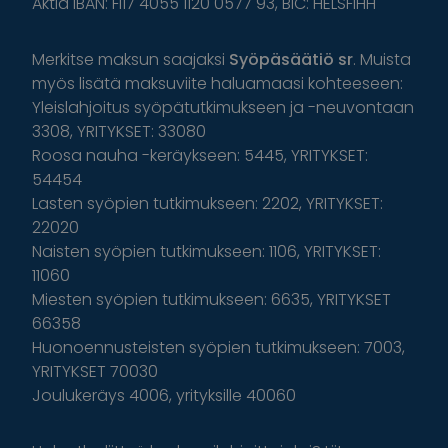
Aktia IBAN: FI17 4055 1120 0577 93, BIC: HELSFIHH
Merkitse maksun saajaksi
Syöpäsäätiö sr
. Muista
myös lisätä maksuviite haluamaasi kohteeseen:
Yleislahjoitus syöpätutkimukseen ja -neuvontaan
3308, YRITYKSET: 33080
Roosa nauha -keräykseen: 5445, YRITYKSET:
54454
Lasten syöpien tutkimukseen: 2202, YRITYKSET:
22020
Naisten syöpien tutkimukseen: 1106, YRITYKSET:
11060
Miesten syöpien tutkimukseen: 6635, YRITYKSET
66358
Huonoennusteisten syöpien tutkimukseen: 7003,
YRITYKSET 70030
Joulukeräys 4006, yrityksille 40060