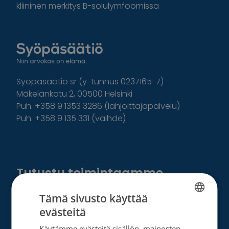
kliininen merkitys B-solulymfoomissa
Syöpäsäätiö sr (y-tunnus 0237165-7)
Mäkelänkatu 2, 00500 Helsinki
Puh. +358 9 1353 3286 (lahjoittajapalvelu)
Puh. +358 9 135 331 (vaihde)
Facebook
Instagram
Twitter
Linkedin
Tutustu toimintaamme
Tämä sivusto käyttää
Tietoa meistä
evästeitä
FINNISH
Ota yhteyttä
Käytämme evästeitä sisällön, mainosten