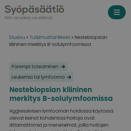
Skip to content
Etusivu
»
Tutkimushankkeet
»
Nestebiopsian
kliininen merkitys B-solulymfoomissa
Parempi toteaminen
Leukemia tai lymfooma
Nestebiopsian kliininen
merkitys B-solulymfoomissa
Aggressiivisen lymfooman hoidossa käytössä
olevat keinot kohdentaa hoitoja ovat
riittämättömiä ja menetelmät, joilla hoitojen