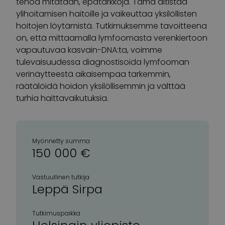
tehoa mitataan, epätarkkoja. Tämä altistaa
ylihoitamisen haitoille ja vaikeuttaa yksilöllisten
hoitojen löytämistä. Tutkimuksemme tavoitteena
on, että mittaamalla lymfoomasta verenkiertoon
vapautuvaa kasvain-DNA:ta, voimme
tulevaisuudessa diagnostisoida lymfooman
verinäytteestä aikaisempaa tarkemmin,
räätälöidä hoidon yksilöllisemmin ja välttää
turhia haittavaikutuksia.
Myönnetty summa
150 000 €
Vastuullinen tutkija
Leppä Sirpa
Tutkimuspaikka