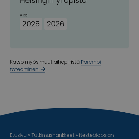
Helsingin yliopisto
Aika
2025
2026
Katso myös muut aihepiiristä
Parempi
toteaminen
Etusivu
»
Tutkimushankkeet
»
Nestebiopsian