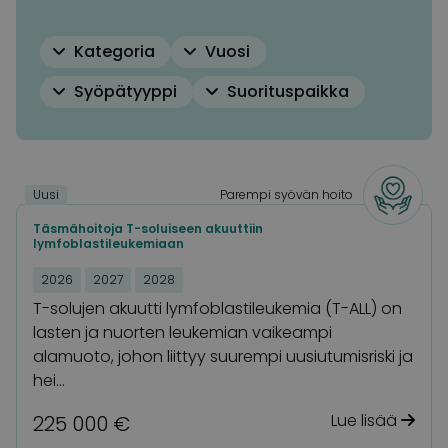
Kategoria
Vuosi
Syöpätyyppi
Suorituspaikka
Uusi
Parempi syövän hoito
Täsmähoitoja T-soluiseen akuuttiin
lymfoblastileukemiaan
2026
2027
2028
T-solujen akuutti lymfoblastileukemia (T-ALL) on
lasten ja nuorten leukemian vaikeampi
alamuoto, johon liittyy suurempi uusiutumisriski ja
hei…
Lue lisää
225 000 €