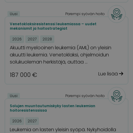
Uusi
Parempi syövän hoito
Venetoklaksiresistenssi leukemiassa – uudet
mekanismit ja hoitostrategiat
2026
2027
2028
Akuutti myelooinen leukemia (AML) on yleisin
akuutti leukemia. Venetoklaksi, ohjelmoidun
solukuoleman herkistäjä, auttaa …
Lue lisää
187 000 €
Uusi
Parempi syövän hoito
Solujen muuntautumiskyky lasten leukemian
hoitoresistenssissa
2026
2027
Leukemia on lasten yleisin syöpä. Nykyhoidolla