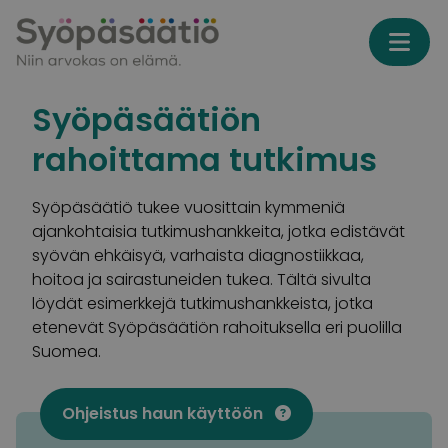
Skip to content
Syöpäsäätiön
rahoittama tutkimus
Syöpäsäätiö tukee vuosittain kymmeniä
ajankohtaisia tutkimushankkeita, jotka edistävät
syövän ehkäisyä, varhaista diagnostiikkaa,
hoitoa ja sairastuneiden tukea. Tältä sivulta
löydät esimerkkejä tutkimushankkeista, jotka
etenevät Syöpäsäätiön rahoituksella eri puolilla
Suomea.
Ohjeistus haun käyttöön