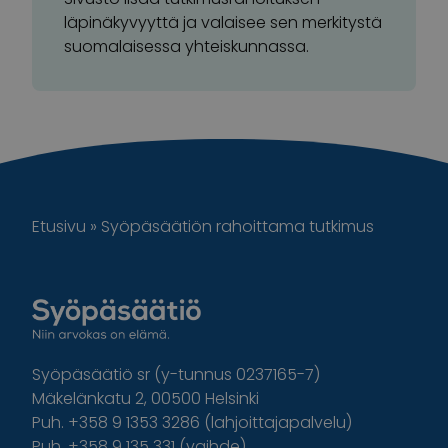
läpinäkyvyyttä ja valaisee sen merkitystä
suomalaisessa yhteiskunnassa.
Etusivu
»
Syöpäsäätiön rahoittama tutkimus
Syöpäsäätiö sr (y-tunnus 0237165-7)
Mäkelänkatu 2, 00500 Helsinki
Puh. +358 9 1353 3286 (lahjoittajapalvelu)
Puh. +358 9 135 331 (vaihde)