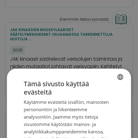
Enemmän tietoa syövästä
JAK KINAASIEN MOLEKYLAARISET
SÄÄTELYMEKANISMIT OHJAAMASSA TARKENNETTUJA
HOITOJA …
2025
JAK kinaasit säätelevät verisolujen toimintaa ja
niiden mutaatiot johtavat verisyöpiin. Kehitetyt
JAK-estäjät autta…
Tämä sivusto käyttää
Lue lisää
50 000 €
evästeitä
FINNISH
Käytämme evästeitä sisällön, mainosten
SWEDISH
personointiin ja liikenteemme
Parempi syövän hoito
ENGLISH
analysointiin. Jaamme myös tietoja
Huonoennusteisten verisyöpien hoitomenetelmien
sivustomme käytöstäsi mainos- ja
kehitys
analytiikkakumppaneidemme kanssa,
2025