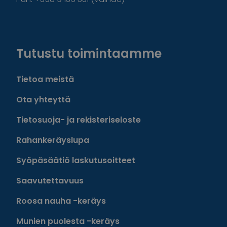
Facebook
Instagram
Twitter
Linkedin
Tutustu toimintaamme
Tietoa meistä
Ota yhteyttä
Tietosuoja- ja rekisteriseloste
Rahankeräyslupa
Syöpäsäätiö laskutusoitteet
Saavutettavuus
Roosa nauha -keräys
Munien puolesta -keräys