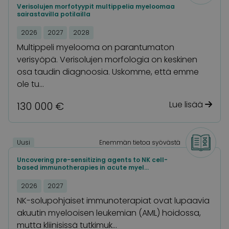
Verisolujen morfotyypit multippelia myeloomaa
sairastavilla potilailla
2026
2027
2028
Multippeli myelooma on parantumaton
verisyöpä. Verisolujen morfologia on keskinen
osa taudin diagnoosia. Uskomme, että emme
ole tu…
Lue lisää
130 000 €
Uusi
Enemmän tietoa syövästä
Uncovering pre-sensitizing agents to NK cell-
based immunotherapies in acute myel…
2026
2027
NK-solupohjaiset immunoterapiat ovat lupaavia
akuutin myelooisen leukemian (AML) hoidossa,
mutta kliinisissä tutkimuk…