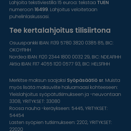
Lahjoita tekstiviestillä 15 euroa: tekstaa
TUEN
numeroon
16499
. Lahjoitus veloitetaan
puhelinlaskussasi.
Tee kertalahjoitus tilisiirtona
Osuuspankki IBAN: FI39 5780 3820 0385 85, BIC:
OKOYFIHH
Nordea IBAN: FI20 2344 1800 0032 29, BIC: NDEAFIHH
Aktia IBAN: FI17 4055 1120 0577 93, BIC: HELSFIHH
Merkitse maksun saajaksi
Syöpäsäätiö sr
. Muista
myös lisätä maksuviite haluamaasi kohteeseen:
Yleislahjoitus syöpätutkimukseen ja -neuvontaan
3308, YRITYKSET: 33080
Roosa nauha -keräykseen: 5445, YRITYKSET:
54454
Lasten syöpien tutkimukseen: 2202, YRITYKSET:
22020