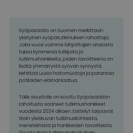
Syöpäsäätiö on Suomen merkittävin
yksityinen syöpätutkimuksen rahoittaja.
Joka vuosi voimme lahjoittajien ansiosta
tukea kymmeniä tutkijoita ja
tutkimushankkeita, joiden tavoitteena on
lisätä ymmärrystä syövän synnystä,
kehittää uusia hoitomuotoja ja parantaa
potilaiden elämänlaatua.
Tälle sivustolle on koottu Syöpäsäätiön
rahoitusta saaneet tutkimushankkeet
vuodesta 2024 alkaen. Esittelyt tarjoavat
tiiviin yleiskuvan tutkimuskohteista,
menetelmistä ja hankkeiden tavoitteista.
Sivusto lisää tutkimusrahoituksen