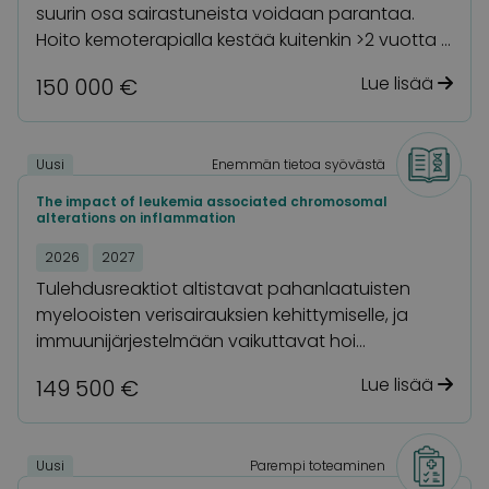
suurin osa sairastuneista voidaan parantaa.
Hoito kemoterapialla kestää kuitenkin >2 vuotta …
Lue lisää
150 000 €
Uusi
Enemmän tietoa syövästä
The impact of leukemia associated chromosomal
alterations on inflammation
2026
2027
Tulehdusreaktiot altistavat pahanlaatuisten
myelooisten verisairauksien kehittymiselle, ja
immuunijärjestelmään vaikuttavat hoi…
Lue lisää
149 500 €
Uusi
Parempi toteaminen