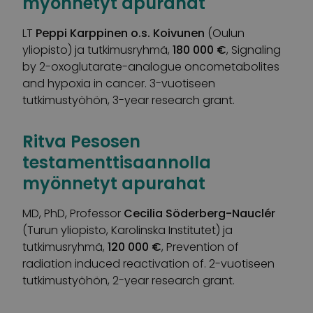
myönnetyt apurahat
LT
Peppi Karppinen o.s. Koivunen
(Oulun
yliopisto) ja tutkimusryhmä,
180 000 €
, Signaling
by 2-oxoglutarate-analogue oncometabolites
and hypoxia in cancer. 3-vuotiseen
tutkimustyöhön, 3-year research grant.
Ritva Pesosen
testamenttisaannolla
myönnetyt apurahat
MD, PhD, Professor
Cecilia Söderberg-Nauclér
(Turun yliopisto, Karolinska Institutet) ja
tutkimusryhmä,
120 000 €
, Prevention of
radiation induced reactivation of. 2-vuotiseen
tutkimustyöhön, 2-year research grant.