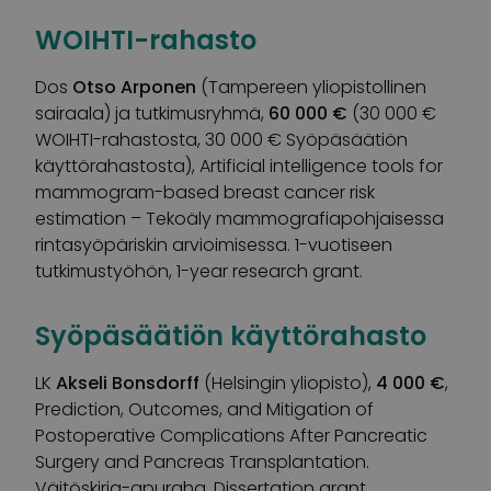
WOIHTI-rahasto
Dos
Otso Arponen
(Tampereen yliopistollinen
sairaala) ja tutkimusryhmä,
60 000 €
(30 000 €
WOIHTI-rahastosta, 30 000 € Syöpäsäätiön
käyttörahastosta), Artificial intelligence tools for
mammogram-based breast cancer risk
estimation – Tekoäly mammografiapohjaisessa
rintasyöpäriskin arvioimisessa. 1-vuotiseen
tutkimustyöhön, 1-year research grant.
Syöpäsäätiön käyttörahasto
LK
Akseli Bonsdorff
(Helsingin yliopisto),
4 000 €
,
Prediction, Outcomes, and Mitigation of
Postoperative Complications After Pancreatic
Surgery and Pancreas Transplantation.
Väitöskirja-apuraha, Dissertation grant.