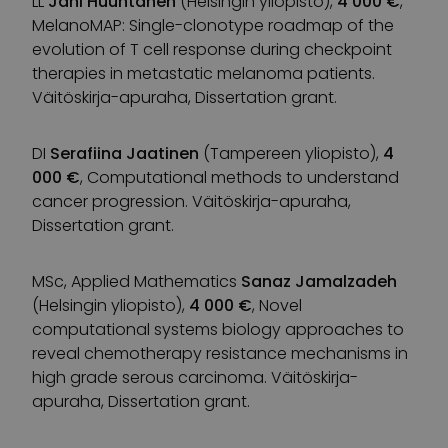
LL
Jani Huuhtanen
(Helsingin yliopisto),
4 000 €
,
MelanoMAP: Single-clonotype roadmap of the
evolution of T cell response during checkpoint
therapies in metastatic melanoma patients.
Väitöskirja-apuraha, Dissertation grant.
DI
Serafiina Jaatinen
(Tampereen yliopisto),
4
000 €
, Computational methods to understand
cancer progression. Väitöskirja-apuraha,
Dissertation grant.
MSc, Applied Mathematics
Sanaz Jamalzadeh
(Helsingin yliopisto),
4 000 €
, Novel
computational systems biology approaches to
reveal chemotherapy resistance mechanisms in
high grade serous carcinoma. Väitöskirja-
apuraha, Dissertation grant.