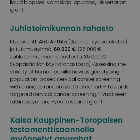
liquid biopsies. Väitöskirja-apuraha, Dissertation
grant.
Juhlatoimikunnan rahasto
FT, dosentti
Ahti Anttila
(Suomen syöpärekisteri)
ja tutkimusryhmä,
60 000 €
(25 000 €
Juhlatoimikunnan rahastosta, 35 000 €
Syöpäsäätiön käyttörahastosta), Assessing the
validity of human papillomavirus genotyping in
population-based cervical cancer screening
with a unique randomized trial cohort – Towards
targeted cervical cancer screening. 1-vuotiseen
tutkimustyöhön, 1-year research grant.
Kaisa Kauppinen-Toropaisen
testamenttisaannolla
myönnetyt apurahat