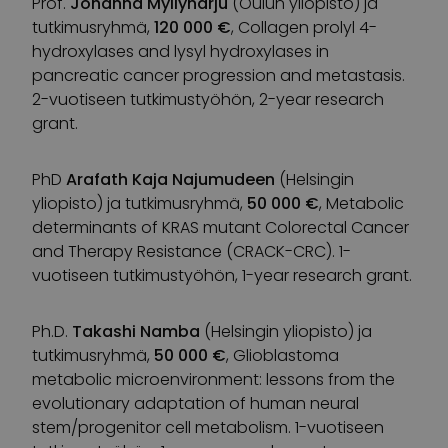
Prof.
Johanna Myllyharju
(Oulun yliopisto) ja
tutkimusryhmä,
120 000 €
, Collagen prolyl 4-
hydroxylases and lysyl hydroxylases in
pancreatic cancer progression and metastasis.
2-vuotiseen tutkimustyöhön, 2-year research
grant.
PhD
Arafath Kaja Najumudeen
(Helsingin
yliopisto) ja tutkimusryhmä,
50 000 €
, Metabolic
determinants of KRAS mutant Colorectal Cancer
and Therapy Resistance (CRACK-CRC). 1-
vuotiseen tutkimustyöhön, 1-year research grant.
Ph.D.
Takashi Namba
(Helsingin yliopisto) ja
tutkimusryhmä,
50 000 €
, Glioblastoma
metabolic microenvironment: lessons from the
evolutionary adaptation of human neural
stem/progenitor cell metabolism. 1-vuotiseen