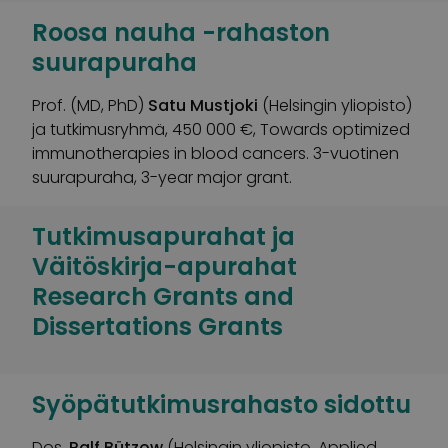
Roosa nauha -rahaston
suurapuraha
Prof. (MD, PhD)
Satu Mustjoki
(Helsingin yliopisto)
ja tutkimusryhmä, 450 000 €, Towards optimized
immunotherapies in blood cancers. 3-vuotinen
suurapuraha, 3-year major grant.
Tutkimusapurahat ja
Väitöskirja-apurahat
Research Grants and
Dissertations Grants
Syöpätutkimusrahasto sidottu
Dos.
Ralf Bützow
(Helsingin yliopisto, Applied