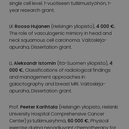
single cell level. 1-vuotiseen tutkimustyöhön, 1-
year research grant.
LK
Roosa Hujanen
(Helsingin yliopisto),
4 000 €
,
The role of vasculogenic mimicry in head and
neck squamous cell carcinoma. Väitöskirja-
apuraha, Dissertation grant.
LL
Aleksandr Istomin
(Itä-Suomen yliopisto),
4
000 €
, Classifications of radiological findings
and management approaches in
galactography and breast MRI. Väitöskirja-
apuraha, Dissertation grant.
Prof.
Peeter Karihtala
(Helsingin yliopisto, Helsinki
University Hospital Comprehensive Cancer
Center) ja tutkimusryhmä,
60 000 €
, Physical
exercise during neoadjuvant chemotherapy for