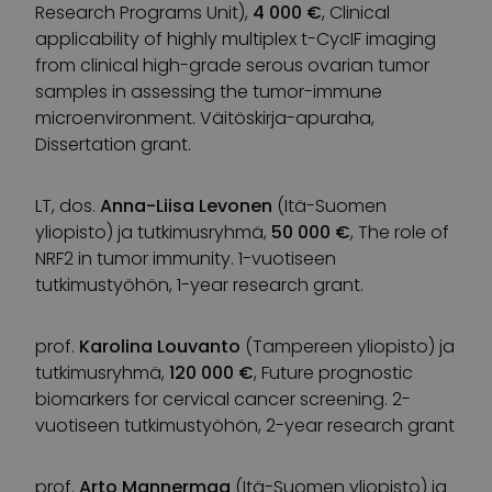
Research Programs Unit),
4 000 €
, Clinical
applicability of highly multiplex t-CycIF imaging
from clinical high-grade serous ovarian tumor
samples in assessing the tumor-immune
microenvironment. Väitöskirja-apuraha,
Dissertation grant.
LT, dos.
Anna-Liisa Levonen
(Itä-Suomen
yliopisto) ja tutkimusryhmä,
50 000 €
, The role of
NRF2 in tumor immunity. 1-vuotiseen
tutkimustyöhön, 1-year research grant.
prof.
Karolina Louvanto
(Tampereen yliopisto) ja
tutkimusryhmä,
120 000 €
, Future prognostic
biomarkers for cervical cancer screening. 2-
vuotiseen tutkimustyöhön, 2-year research grant
prof.
Arto Mannermaa
(Itä-Suomen yliopisto) ja