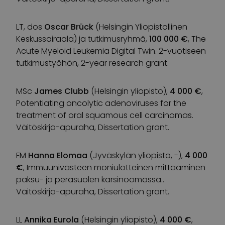
LT, dos
Oscar Brück
(Helsingin Yliopistollinen
Keskussairaala) ja tutkimusryhmä,
100 000 €
, The
Acute Myeloid Leukemia Digital Twin. 2-vuotiseen
tutkimustyöhön, 2-year research grant.
MSc
James Clubb
(Helsingin yliopisto),
4 000 €
,
Potentiating oncolytic adenoviruses for the
treatment of oral squamous cell carcinomas.
Väitöskirja-apuraha, Dissertation grant.
FM
Hanna Elomaa
(Jyväskylän yliopisto, -),
4 000
€
, Immuunivasteen moniulotteinen mittaaminen
paksu- ja peräsuolen karsinoomassa..
Väitöskirja-apuraha, Dissertation grant.
LL
Annika Eurola
(Helsingin yliopisto),
4 000 €
,