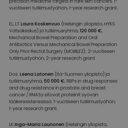
precision medicine targets in rare skin cancers. 1-
vuotiseen tutkimustyöhön, 1-year research grant.
EL, LT
Laura Koskenvuo
(Helsingin yliopisto, HYKS
Vatsakeskus) ja tutkimusryhmä,
120 000 €
,
Mechanical Bowel Preparation and Oral
Antibiotics Versus Mechanical Bowel Preparation
Only Prior Rectal Surgery (MOBILE2):. 2-vuotiseen
tutkimustyöhön, 2-year research grant
Dos.
Leena Latonen
(Itä-Suomen yliopisto) ja
tutkimusryhmä,
50 000 €
, RBPs in drug responses
and drug resistance in prostate and breast
cancer / RNA:ta sitovat proteiinit syövän
lääkeresistenssissä. 1-vuotiseen tutkimustyöhön,
1-year research grant.
LK
Inga-Maria Launonen
(Helsingin yliopisto,