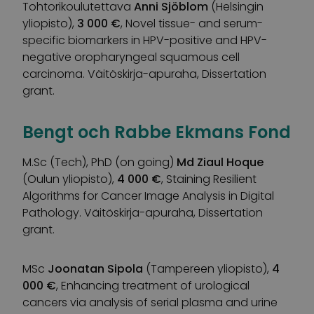
Tohtorikoulutettava
Anni Sjöblom
(Helsingin
yliopisto),
3 000 €
, Novel tissue- and serum-
specific biomarkers in HPV-positive and HPV-
negative oropharyngeal squamous cell
carcinoma. Väitöskirja-apuraha, Dissertation
grant.
Bengt och Rabbe Ekmans Fond
M.Sc (Tech), PhD (on going)
Md Ziaul Hoque
(Oulun yliopisto),
4 000 €
, Staining Resilient
Algorithms for Cancer Image Analysis in Digital
Pathology. Väitöskirja-apuraha, Dissertation
grant.
MSc
Joonatan Sipola
(Tampereen yliopisto),
4
000 €
, Enhancing treatment of urological
cancers via analysis of serial plasma and urine