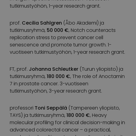
tutkimustyöhön, 1-year research grant.
prof.
Cecilia Sahlgren
(Åbo Akademi) ja
tutkimusryhmä,
50 000 €
, Notch counteracts
replication stress to prevent cancer cell
senescence and promote tumor growth. 1-
vuotiseen tutkimustyöhön, 1-year research grant.
FT, prof.
Johanna Schleutker
(Turun yliopisto) ja
tutkimusryhmä,
180 000 €
, The role of Anoctamin
7 in prostate cancer. 3-vuotiseen
tutkimustyöhön, 3-year research grant.
professori
Toni Seppälä
(Tampereen yliopisto,
TAYS) ja tutkimusryhmä,
180 000 €
, Heavy
molecular profiling for clinical decision-making in
advanced colorectal cancer – a practical,