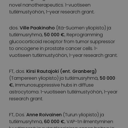
novel nanotherapeutics. 1-vuotiseen
tutkimustyöhön, 1-year research grant.
dos.
Ville Paakinaho
(Itä-Suomen yliopisto) ja
tutkimusryhmä,
50 000 €
, Reprogramming
glucocorticoid receptor from tumor suppressor
to oncogene in prostate cancer cells. 1-
vuotiseen tutkimustyöhön, 1-year research grant.
FT, dos.
Kirsi Rautajoki (ent. Granberg)
(Tampereen yliopisto) ja tutkimusryhmä,
50 000
€
, Immunosuppressive hubs in diffuse
astrocytoma. 1-vuotiseen tutkimustyöhön, 1-year
research grant.
FT, Dos.
Anne Roivainen
(Turun yliopisto) ja
tutkimusryhmä,
60 000 €
, VAP-1:n ilmentyminen