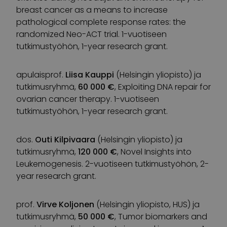
breast cancer as a means to increase
pathological complete response rates: the
randomized Neo-ACT trial. 1-vuotiseen
tutkimustyöhön, 1-year research grant.
apulaisprof.
Liisa Kauppi
(Helsingin yliopisto) ja
tutkimusryhmä,
60 000 €
, Exploiting DNA repair for
ovarian cancer therapy. 1-vuotiseen
tutkimustyöhön, 1-year research grant.
dos.
Outi Kilpivaara
(Helsingin yliopisto) ja
tutkimusryhmä,
120 000 €
, Novel Insights into
Leukemogenesis. 2-vuotiseen tutkimustyöhön, 2-
year research grant.
prof.
Virve Koljonen
(Helsingin yliopisto, HUS) ja
tutkimusryhmä,
50 000 €
, Tumor biomarkers and