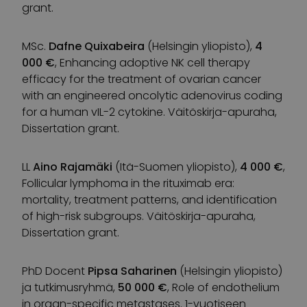
grant.
MSc.
Dafne Quixabeira
(Helsingin yliopisto),
4
000 €
, Enhancing adoptive NK cell therapy
efficacy for the treatment of ovarian cancer
with an engineered oncolytic adenovirus coding
for a human vIL-2 cytokine. Väitöskirja-apuraha,
Dissertation grant.
LL
Aino Rajamäki
(Itä-Suomen yliopisto),
4 000 €
,
Follicular lymphoma in the rituximab era:
mortality, treatment patterns, and identification
of high-risk subgroups. Väitöskirja-apuraha,
Dissertation grant.
PhD Docent
Pipsa Saharinen
(Helsingin yliopisto)
ja tutkimusryhmä,
50 000 €
, Role of endothelium
in organ-specific metastases. 1-vuotiseen