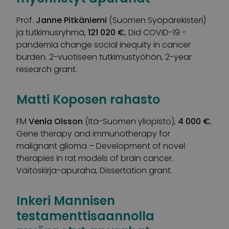
Prof.
Janne Pitkäniemi
(Suomen Syöpärekisteri)
ja tutkimusryhmä,
121 020 €
, Did COVID-19 -
pandemia change social inequity in cancer
burden. 2-vuotiseen tutkimustyöhön, 2-year
research grant.
Matti Koposen rahasto
FM
Venla Olsson
(Itä-Suomen yliopisto),
4 000 €
,
Gene therapy and immunotherapy for
malignant glioma – Development of novel
therapies in rat models of brain cancer.
Väitöskirja-apuraha, Dissertation grant.
Inkeri Mannisen
testamenttisaannolla