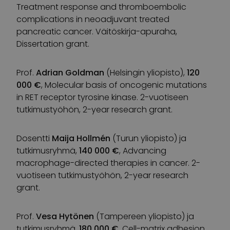
Treatment response and thromboembolic
complications in neoadjuvant treated
pancreatic cancer. Väitöskirja-apuraha,
Dissertation grant.
Prof.
Adrian Goldman
(Helsingin yliopisto),
120
000 €
, Molecular basis of oncogenic mutations
in RET receptor tyrosine kinase. 2-vuotiseen
tutkimustyöhön, 2-year research grant.
Dosentti
Maija Hollmén
(Turun yliopisto) ja
tutkimusryhmä,
140 000 €
, Advancing
macrophage-directed therapies in cancer. 2-
vuotiseen tutkimustyöhön, 2-year research
grant.
Prof.
Vesa Hytönen
(Tampereen yliopisto) ja
tutkimusryhmä,
180 000 €
, Cell-matrix adhesion