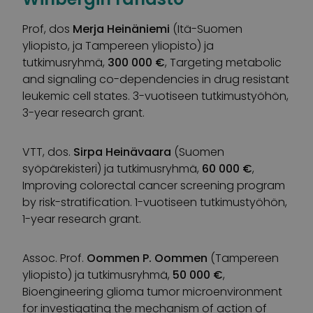
Prof, dos
Merja Heinäniemi
(Itä-Suomen
yliopisto, ja Tampereen yliopisto) ja
tutkimusryhmä,
300 000 €
, Targeting metabolic
and signaling co-dependencies in drug resistant
leukemic cell states. 3-vuotiseen tutkimustyöhön,
3-year research grant.
VTT, dos.
Sirpa Heinävaara
(Suomen
syöpärekisteri) ja tutkimusryhmä,
60 000 €
,
Improving colorectal cancer screening program
by risk-stratification. 1-vuotiseen tutkimustyöhön,
1-year research grant.
Assoc. Prof.
Oommen P. Oommen
(Tampereen
yliopisto) ja tutkimusryhmä,
50 000 €
,
Bioengineering glioma tumor microenvironment
for investigating the mechanism of action of