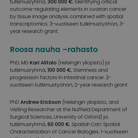
tutkimusryhmä,
300 000 €
, Identifying critical
outcome-regulating elements in ovarian cancer
by tissue image analysis combined with spatial
transcriptomics. 3-vuotiseen tutkimustyöhön, 3-
year research grant.
Roosa nauha –rahasto
PhD, MD
Kari Alitalo
(Helsingin yliopisto) ja
tutkimusryhmä,
100 000 €
, Stemness and
progression factors in intestinal cancer. 2-
vuotiseen tutkimustyöhön, 2-year research grant
PhD
Andrew Erickson
(Helsingin yliopisto, and
Visiting Researcher at the Nuffield Department of
Surgical Sciences, University of Oxford) ja
tutkimusryhmä,
60 000 €
, Spatial-Can: Spatial
Characterization of Cancer Biologies. 1-vuotiseen