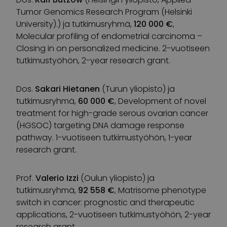
Tumor Genomics Research Program (Helsinki
University).) ja tutkimusryhmä,
120 000 €
,
Molecular profiling of endometrial carcinoma –
Closing in on personalized medicine. 2-vuotiseen
tutkimustyöhön, 2-year research grant.
Dos.
Sakari Hietanen
(Turun yliopisto) ja
tutkimusryhmä,
60 000 €
, Development of novel
treatment for high-grade serous ovarian cancer
(HGSOC) targeting DNA damage response
pathway. 1-vuotiseen tutkimustyöhön, 1-year
research grant.
Prof.
Valerio Izzi
(Oulun yliopisto) ja
tutkimusryhmä,
92 558 €
, Matrisome phenotype
switch in cancer: prognostic and therapeutic
applications, 2-vuotiseen tutkimustyöhön, 2-year
research grant