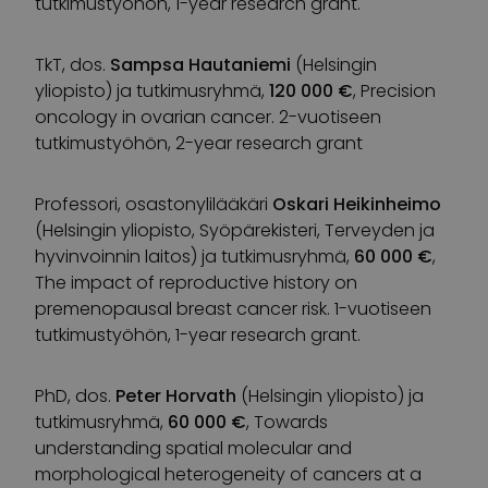
tutkimustyöhön, 1-year research grant.
TkT, dos.
Sampsa Hautaniemi
(Helsingin
yliopisto) ja tutkimusryhmä,
120 000 €
, Precision
oncology in ovarian cancer. 2-vuotiseen
tutkimustyöhön, 2-year research grant
Professori, osastonylilääkäri
Oskari Heikinheimo
(Helsingin yliopisto, Syöpärekisteri, Terveyden ja
hyvinvoinnin laitos) ja tutkimusryhmä,
60 000 €
,
The impact of reproductive history on
premenopausal breast cancer risk. 1-vuotiseen
tutkimustyöhön, 1-year research grant.
PhD, dos.
Peter Horvath
(Helsingin yliopisto) ja
tutkimusryhmä,
60 000 €
, Towards
understanding spatial molecular and
morphological heterogeneity of cancers at a