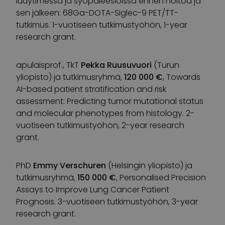
luuytimessä ja syöpäleesioissa ennen hoitoa ja
sen jälkeen: 68Ga-DOTA-Siglec-9 PET/TT-
tutkimus. 1-vuotiseen tutkimustyöhön, 1-year
research grant.
apulaisprof., TkT
Pekka Ruusuvuori
(Turun
yliopisto) ja tutkimusryhmä,
120 000 €
, Towards
AI-based patient stratification and risk
assessment: Predicting tumor mutational status
and molecular phenotypes from histology. 2-
vuotiseen tutkimustyöhön, 2-year research
grant.
PhD
Emmy Verschuren
(Helsingin yliopisto) ja
tutkimusryhmä,
150 000 €
, Personalised Precision
Assays to Improve Lung Cancer Patient
Prognosis. 3-vuotiseen tutkimustyöhön, 3-year
research grant.