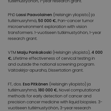
tutkimustyöhön, 1-year research grant.
PhD
Lassi Paavolainen
(Helsingin yliopisto) ja
tutkimusryhmä,
50 000 €
, Pan-cancer tumor
microenvironment exploration with vision
transformers. 1-vuotiseen tutkimustyöhön, 1-year
research grant.
VTM
Maiju Pankakoski
(Helsingin yliopisto),
4 000
€
, Lifetime effectiveness of cervical testing in
and outside the national screening program.
Väitöskirja-apuraha, Dissertation grant.
FT, dos.
Esa Pitkänen
(Helsingin yliopisto) ja
tutkimusryhmä,
180 000 €
, Novel computational
methods for early detection of cancer and
precision cancer medicine with liquid biopsies. 3-
vuotiseen tutkimustyöhön, 3-year research