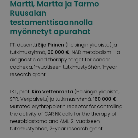
Martti, Martta ja Tarmo
Ruusalan
testamenttisaannolla
myönnetyt apurahat
FT, dosentti
Eija Pirinen
(Helsingin yliopisto) ja
tutkimusryhmä,
60 000 €
, NAD metabolism – a
diagnostic and therapy target for cancer
cachexia. 1-vuotiseen tutkimustyöhön, 1-year
research grant.
LKT, prof.
Kim Vettenranta
(Helsingin yliopisto,
SPR, Veripalvelu) ja tutkimusryhmä,
160 000 €
,
Mutated erythropoietin receptor for controlling
the activity of CAR NK cells for the therapy of
neuroblastoma and AML. 2-vuotiseen
tutkimustyöhön, 2-year research grant.