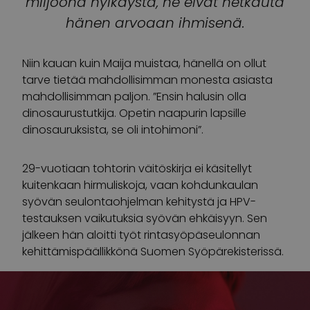
miljoona hylkäystä, ne eivät hetkauta
hänen arvoaan ihmisenä.
Niin kauan kuin Maija muistaa, hänellä on ollut
tarve tietää mahdollisimman monesta asiasta
mahdollisimman paljon. ”Ensin halusin olla
dinosaurustutkija. Opetin naapurin lapsille
dinosauruksista, se oli intohimoni”.
29-vuotiaan tohtorin väitöskirja ei käsitellyt
kuitenkaan hirmuliskoja, vaan kohdunkaulan
syövän seulontaohjelman kehitystä ja HPV-
testauksen vaikutuksia syövän ehkäisyyn. Sen
jälkeen hän aloitti työt rintasyöpäseulonnan
kehittämispäällikkönä Suomen Syöpärekisterissä.