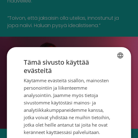
haaveilee.
”Toivon, että jaksaisin olla utelias, innostunut ja
jopa naiivi. Haluan pysyä idealistisena.”
Tämä sivusto käyttää
evästeitä
FINNISH
Käytämme evästeitä sisällön, mainosten
SWEDISH
personointiin ja liikenteemme
ENGLISH
analysointiin. Jaamme myös tietoja
sivustomme käytöstäsi mainos- ja
analytiikkakumppaneidemme kanssa,
jotka voivat yhdistää ne muihin tietoihin,
jotka olet heille antanut tai joita he ovat
keränneet käyttäessäsi palveluitaan.