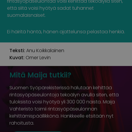
rintasyöpäseulontaa voisi kehittää tekoälyllä siten,
että siitä voisi hyötyä sadat tuhannet
suomalaisnaiset.
Ei häiritä häntä, hänen ajattelunsa pelastaa henkiä.
Teksti:
Anu Koikkalainen
Kuvat:
Omer Levin
Mitä Maija tutkii?
Suomen Syöpärekisterissä halutaan kehittää
rintasyöpäseulontoja tekoälyn avulla siten, että
tuloksista voisi hyötyä yli 300 000 naista. Maija
Vahteristo toimii rintasyöpäseulonnan
kehittämispäällikkönä. Hankkeelle etsitään nyt
rahoitusta.