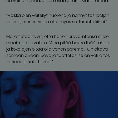
on voinut kertoa, jos en osaa jotain”, Maija toteaa.
”Vaikka olen väitellyt nuorena ja nähnyt tosi paljon
vaivaa, menestys on ollut myös sattumista kiinni.”
Maija tietää hyvin, että hänen uravalintansa ei ole
maailman turvallisin. ”Aina pitää hakea lisää rahaa
ja koko ajan pitää olla vähän parempi. On oltava
samaan aikaan luova ja tuottelias, se on välillä tosi
vaikeaa ja kuluttavaa.”