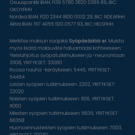
Osuuspankki IBAN: FI39 5780 3820 0385 85, BIC:
OKOYFIHH
Nordea IBAN: FI20 2344 1800 0032 29, BIC: NDEAFIHH
Aktia IBAN: FI17 4055 1120 0577 93, BIC: HELSFIHH
Merkitse maksun saajaksi
Syöpäsäätiö sr
. Muista
myös lisätä maksuviite haluamaasi kohteeseen:
Yleislahjoitus syöpätutkimukseen ja -neuvontaan
3308, YRITYKSET: 33080
Roosa nauha -keräykseen: 5445, YRITYKSET:
54454
Lasten syöpien tutkimukseen: 2202, YRITYKSET:
22020
Naisten syöpien tutkimukseen: 1106, YRITYKSET:
11060
Miesten syöpien tutkimukseen: 6635, YRITYKSET
66358
Huonoennusteisten syöpien tutkimukseen: 7003,
YRITYKSET 70030