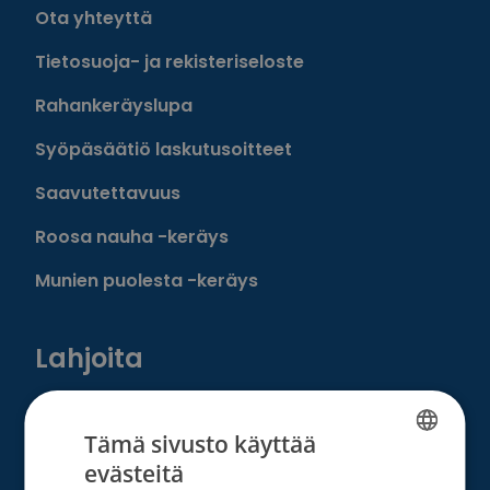
Ota yhteyttä
Tietosuoja- ja rekisteriseloste
Rahankeräyslupa
Syöpäsäätiö laskutusoitteet
Saavutettavuus
Roosa nauha -keräys
Munien puolesta -keräys
Lahjoita
Löydä oma tapasi auttaa
Tämä sivusto käyttää
Liity kuukausilahjoittajaksi
evästeitä
FINNISH