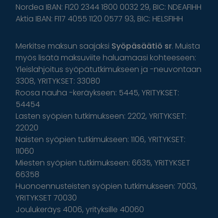
Nordea IBAN: FI20 2344 1800 0032 29, BIC: NDEAFIHH
Aktia IBAN: FI17 4055 1120 0577 93, BIC: HELSFIHH
Merkitse maksun saajaksi
Syöpäsäätiö sr
. Muista
myös lisätä maksuviite haluamaasi kohteeseen:
Yleislahjoitus syöpätutkimukseen ja -neuvontaan
3308, YRITYKSET: 33080
Roosa nauha -keräykseen: 5445, YRITYKSET:
54454
Lasten syöpien tutkimukseen: 2202, YRITYKSET:
22020
Naisten syöpien tutkimukseen: 1106, YRITYKSET:
11060
Miesten syöpien tutkimukseen: 6635, YRITYKSET
66358
Huonoennusteisten syöpien tutkimukseen: 7003,
YRITYKSET 70030
Joulukeräys 4006, yrityksille 40060