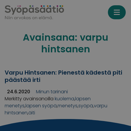
Skip to content
Avainsana:
varpu
hintsanen
Varpu Hintsanen: Pienestä kädestä piti
päästää irti
24.6.2020
Minun tarinani
Merkitty avainsanoilla
kuolema
,
lapsen
menetys
,
lapsen syöpä
,
menetys
,
syöpä
,
varpu
hintsanen
,
äiti