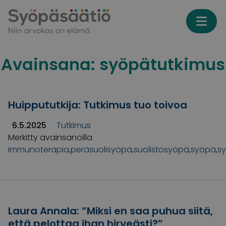
Skip to content
Avainsana:
syöpätutkimus
Huippututkija: Tutkimus tuo toivoa
6.5.2025
Tutkimus
Merkitty avainsanoilla
immunoterapia
,
peräsuolisyöpä
,
suolistosyöpä
,
syöpä
,
s
Laura Annala: ”Miksi en saa puhua siitä,
että pelottaa ihan hirveästi?”