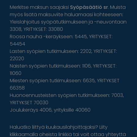
Merkitse maksun saajaksi
Syöpäsäätiö sr
. Muista
myös lisätä maksuviite haluamaasi kohteeseen:
Yleislahjoitus syöpätutkimukseen ja -neuvontaan
3308, YRITYKSET: 33080
Roosa nauha -keräykseen: 5445, YRITYKSET:
54454
Lasten syöpien tutkimukseen: 2202, YRITYKSET:
22020
Naisten syöpien tutkimukseen: 1106, YRITYKSET:
11060
Miesten syöpien tutkimukseen: 6635, YRITYKSET
66358
Huonoennusteisten syöpien tutkimukseen: 7003,
YRITYKSET 70030
Joulukeräys 4006, yrityksille 40060
Haluatko liittyä kuukausilahjoittajaksi? Liity
klikkaamalla oheista linkkiä tai voit ottaa yhteyttä