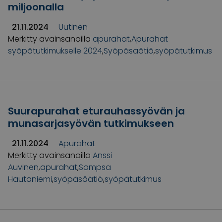
miljoonalla
21.11.2024
Uutinen
Merkitty avainsanoilla
apurahat
,
Apurahat
syöpätutkimukselle 2024
,
Syöpäsäätiö
,
syöpätutkimus
Suurapurahat eturauhassyövän ja
munasarjasyövän tutkimukseen
21.11.2024
Apurahat
Merkitty avainsanoilla
Anssi
Auvinen
,
apurahat
,
Sampsa
Hautaniemi
,
syöpäsäätiö
,
syöpätutkimus