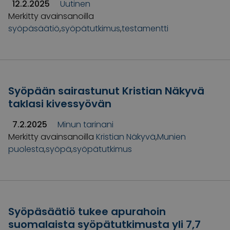
12.2.2025
Uutinen
Merkitty avainsanoilla
syöpäsäätiö
,
syöpätutkimus
,
testamentti
Syöpään sairastunut Kristian Näkyvä
taklasi kivessyövän
7.2.2025
Minun tarinani
Merkitty avainsanoilla
Kristian Näkyvä
,
Munien
puolesta
,
syöpä
,
syöpätutkimus
Syöpäsäätiö tukee apurahoin
suomalaista syöpätutkimusta yli 7,7