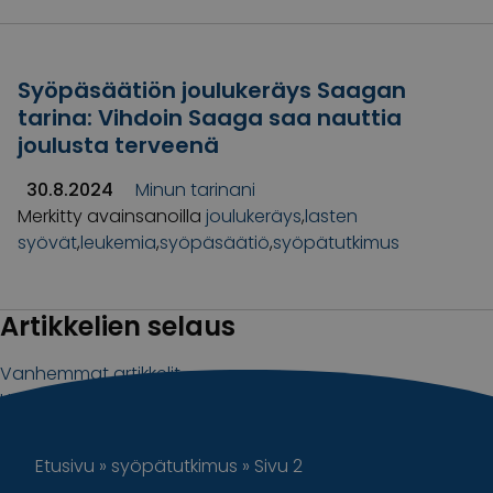
Syöpäsäätiön joulukeräys Saagan
tarina: Vihdoin Saaga saa nauttia
joulusta terveenä
30.8.2024
Minun tarinani
Merkitty avainsanoilla
joulukeräys
,
lasten
syövät
,
leukemia
,
syöpäsäätiö
,
syöpätutkimus
Artikkelien selaus
Vanhemmat artikkelit
Uudemmat artikkelit
Etusivu
»
syöpätutkimus
»
Sivu 2