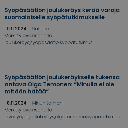
Syöpäsäätiön joulukeräys kerää varoja
suomalaiselle syöpätutkimukselle
11.11.2024
Uutinen
Merkitty avainsanoilla
joulukeräys
,
syöpäsäätiö
,
syöpätutkimus
Syöpäsäätiön joulukeräykselle tukensa
antava Olga Temonen: ”Minulla ei ole
mitään hätää”
8.11.2024
Minun tarinani
Merkitty avainsanoilla
aivosyöpä
,
joulukeräys
,
olgatemonen
,
syöpätutkimus