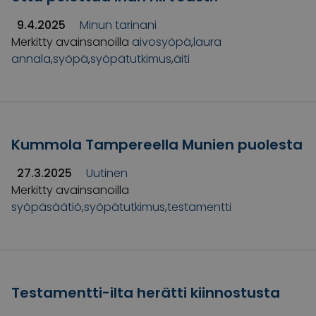
9.4.2025
Minun tarinani
Merkitty avainsanoilla
aivosyöpä
,
laura
annala
,
syöpä
,
syöpätutkimus
,
äiti
Kummola Tampereella Munien puolesta
27.3.2025
Uutinen
Merkitty avainsanoilla
syöpäsäätiö
,
syöpätutkimus
,
testamentti
Testamentti-ilta herätti kiinnostusta