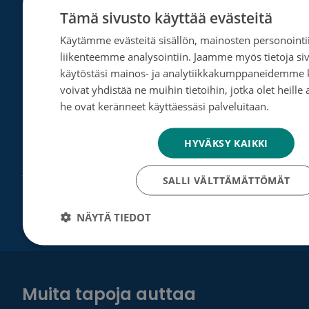
Perusta merkkipäiväkeräys
Tämä sivusto käyttää evästeitä
Käytämme evästeitä sisällön, mainosten personointii
Perusta muistokeräys
liikenteemme analysointiin. Jaamme myös tietoja 
Perusta oma keräyksesi
käytöstäsi mainos- ja analytiikkakumppaneidemme k
voivat yhdistää ne muihin tietoihin, jotka olet heille 
Perusta päivätyökeräys
he ovat keränneet käyttäessäsi palveluitaan.
Tietosu
Tutustu testamenttilahjoitukseen
HYVÄKSY KAIKKI
Suurlahjoitus
Yrityksille
SALLI VÄLTTÄMÄTTÖMÄT
NÄYTÄ TIEDOT
Muita tapoja auttaa