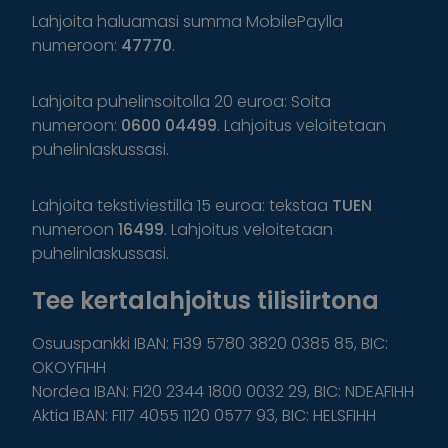
Lahjoita haluamasi summa MobilePaylla
numeroon:
47770
.
Lahjoita puhelinsoitolla 20 euroa: Soita
numeroon:
0600 04499
. Lahjoitus veloitetaan
puhelinlaskussasi.
Lahjoita tekstiviestillä 15 euroa: tekstaa
TUEN
numeroon
16499
. Lahjoitus veloitetaan
puhelinlaskussasi.
Tee kertalahjoitus tilisiirtona
Osuuspankki IBAN: FI39 5780 3820 0385 85, BIC:
OKOYFIHH
Nordea IBAN: FI20 2344 1800 0032 29, BIC: NDEAFIHH
Aktia IBAN: FI17 4055 1120 0577 93, BIC: HELSFIHH