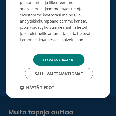
personointiin ja liikenteemme
Perusta merkkipäiväkeräys
ENGLISH
analysointiin. Jaamme myös tietoja
sivustomme käytöstäsi mainos- ja
Perusta muistokeräys
analytiikkakumppaneidemme kanssa,
jotka voivat yhdistää ne muihin tietoihin,
Perusta oma keräyksesi
jotka olet heille antanut tai joita he ovat
Perusta päivätyökeräys
keränneet käyttäessäsi palveluitaan.
Tietosuojakäytäntö
Tutustu testamenttilahjoitukseen
Suurlahjoitus
HYVÄKSY KAIKKI
Yrityksille
SALLI VÄLTTÄMÄTTÖMÄT
NÄYTÄ TIEDOT
Muita tapoja auttaa