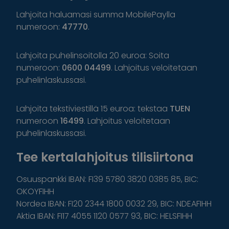
Lahjoita haluamasi summa MobilePaylla
numeroon:
47770
.
Lahjoita puhelinsoitolla 20 euroa: Soita
numeroon:
0600 04499
. Lahjoitus veloitetaan
puhelinlaskussasi.
Lahjoita tekstiviestillä 15 euroa: tekstaa
TUEN
numeroon
16499
. Lahjoitus veloitetaan
puhelinlaskussasi.
Tee kertalahjoitus tilisiirtona
Osuuspankki IBAN: FI39 5780 3820 0385 85, BIC:
OKOYFIHH
Nordea IBAN: FI20 2344 1800 0032 29, BIC: NDEAFIHH
Aktia IBAN: FI17 4055 1120 0577 93, BIC: HELSFIHH