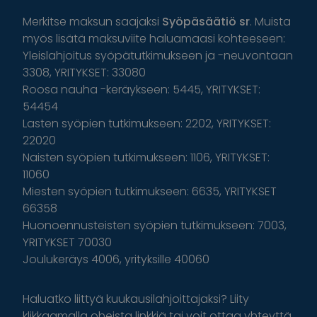
Merkitse maksun saajaksi
Syöpäsäätiö sr
. Muista
myös lisätä maksuviite haluamaasi kohteeseen:
Yleislahjoitus syöpätutkimukseen ja -neuvontaan
3308, YRITYKSET: 33080
Roosa nauha -keräykseen: 5445, YRITYKSET:
54454
Lasten syöpien tutkimukseen: 2202, YRITYKSET:
22020
Naisten syöpien tutkimukseen: 1106, YRITYKSET:
11060
Miesten syöpien tutkimukseen: 6635, YRITYKSET
66358
Huonoennusteisten syöpien tutkimukseen: 7003,
YRITYKSET 70030
Joulukeräys 4006, yrityksille 40060
Haluatko liittyä kuukausilahjoittajaksi? Liity
klikkaamalla oheista linkkiä tai voit ottaa yhteyttä