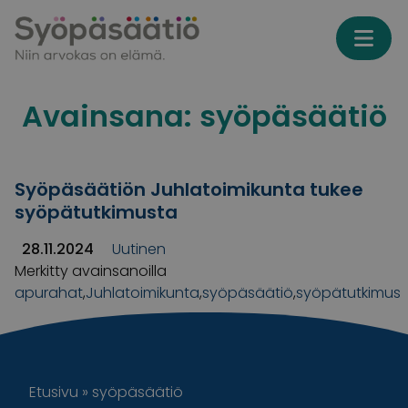
Skip to content
Avainsana:
syöpäsäätiö
Syöpäsäätiön Juhlatoimikunta tukee
syöpätutkimusta
28.11.2024
Uutinen
Merkitty avainsanoilla
apurahat
,
Juhlatoimikunta
,
syöpäsäätiö
,
syöpätutkimus
Etusivu
»
syöpäsäätiö