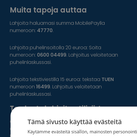
Muita tapoja auttaa
Lahjoita haluamasi summa MobilePaylla
numeroon:
47770
.
Lahjoita puhelinsoitolla 20 euroa: Soita
numeroon:
0600 04499
. Lahjoitus veloitetaan
puhelinlaskussasi.
Lahjoita tekstiviestillä 15 euroa: tekstaa
TUEN
numeroon
16499
. Lahjoitus veloitetaan
puhelinlaskussasi.
Tee kertalahjoitus tilisiirtona
Tämä sivusto käyttää evästeitä
Osuuspankki IBAN: FI39 5780 3820 0385 85, BIC:
OKOYFIHH
Käytämme evästeitä sisällön, mainosten personointi
Nordea IBAN: FI20 2344 1800 0032 29, BIC: NDEAFIHH