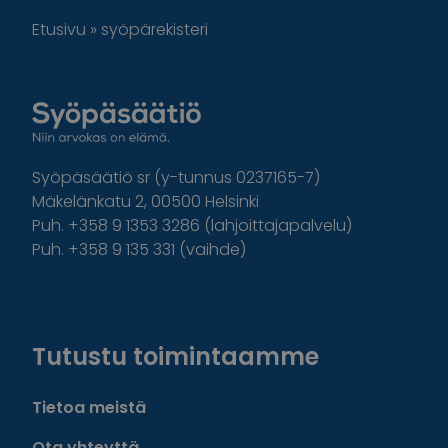
Etusivu
»
syöpärekisteri
Syöpäsäätiö sr (y-tunnus 0237165-7)
Mäkelänkatu 2, 00500 Helsinki
Puh. +358 9 1353 3286 (lahjoittajapalvelu)
Puh. +358 9 135 331 (vaihde)
Facebook
Instagram
Twitter
Linkedin
Tutustu toimintaamme
Tietoa meistä
Ota yhteyttä