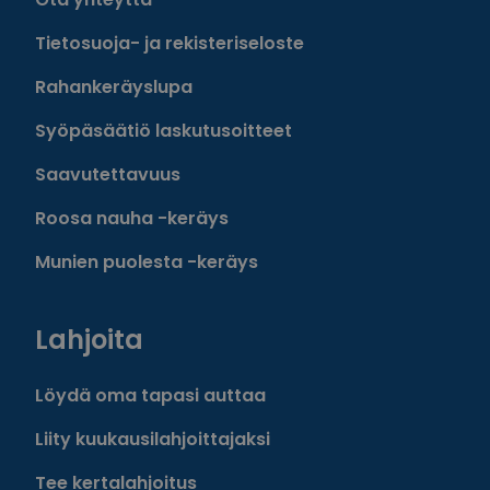
Tietosuoja- ja rekisteriseloste
Rahankeräyslupa
Syöpäsäätiö laskutusoitteet
Saavutettavuus
Roosa nauha -keräys
Munien puolesta -keräys
Lahjoita
Löydä oma tapasi auttaa
Liity kuukausilahjoittajaksi
Tee kertalahjoitus