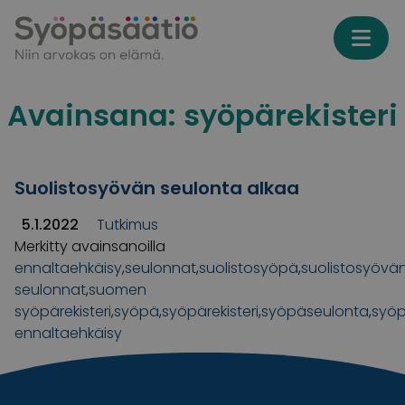
Skip to content
Avainsana:
syöpärekisteri
Suolistosyövän seulonta alkaa
5.1.2022
Tutkimus
Merkitty avainsanoilla
ennaltaehkäisy
,
seulonnat
,
suolistosyöpä
,
suolistosyövä
seulonnat
,
suomen
syöpärekisteri
,
syöpä
,
syöpärekisteri
,
syöpäseulonta
,
syöp
ennaltaehkäisy