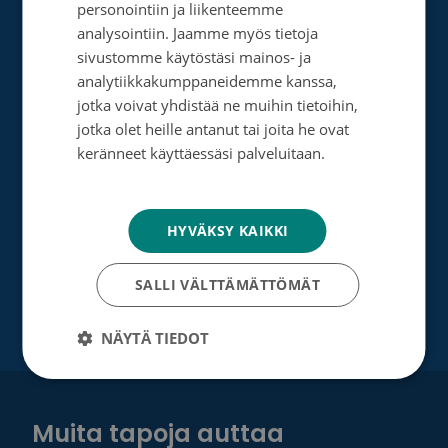
personointiin ja liikenteemme
Perusta merkkipäiväkeräys
ENGLISH
analysointiin. Jaamme myös tietoja
sivustomme käytöstäsi mainos- ja
Perusta muistokeräys
analytiikkakumppaneidemme kanssa,
jotka voivat yhdistää ne muihin tietoihin,
Perusta oma keräyksesi
jotka olet heille antanut tai joita he ovat
Perusta päivätyökeräys
keränneet käyttäessäsi palveluitaan.
Tietosuojakäytäntö
Tutustu testamenttilahjoitukseen
Suurlahjoitus
HYVÄKSY KAIKKI
Yrityksille
SALLI VÄLTTÄMÄTTÖMÄT
NÄYTÄ TIEDOT
Muita tapoja auttaa