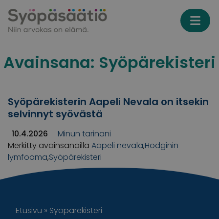
Skip to content
Avainsana:
Syöpärekisteri
Syöpärekisterin Aapeli Nevala on itsekin
selvinnyt syövästä
10.4.2026
Minun tarinani
Merkitty avainsanoilla
Aapeli nevala
,
Hodginin
lymfooma
,
Syöpärekisteri
Etusivu
»
Syöpärekisteri