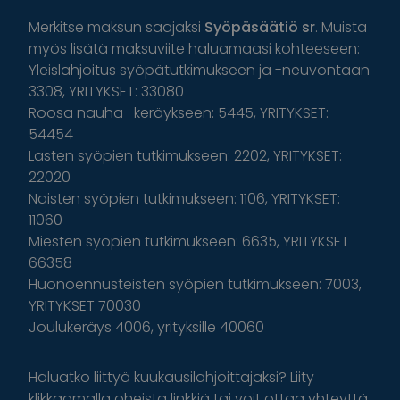
Merkitse maksun saajaksi
Syöpäsäätiö sr
. Muista
myös lisätä maksuviite haluamaasi kohteeseen:
Yleislahjoitus syöpätutkimukseen ja -neuvontaan
3308, YRITYKSET: 33080
Roosa nauha -keräykseen: 5445, YRITYKSET:
54454
Lasten syöpien tutkimukseen: 2202, YRITYKSET:
22020
Naisten syöpien tutkimukseen: 1106, YRITYKSET:
11060
Miesten syöpien tutkimukseen: 6635, YRITYKSET
66358
Huonoennusteisten syöpien tutkimukseen: 7003,
YRITYKSET 70030
Joulukeräys 4006, yrityksille 40060
Haluatko liittyä kuukausilahjoittajaksi? Liity
klikkaamalla oheista linkkiä tai voit ottaa yhteyttä