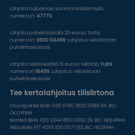
Lahjoita haluamasi summa MobilePaylla
numeroon:
47770
.
Lahjoita puhelinsoitolla 20 euroa: Soita
numeroon:
0600 04499
. Lahjoitus veloitetaan
puhelinlaskussasi.
Lahjoita tekstiviestillä 15 euroa: tekstaa
TUEN
numeroon
16499
. Lahjoitus veloitetaan
puhelinlaskussasi.
Tee kertalahjoitus tilisiirtona
Osuuspankki IBAN: FI39 5780 3820 0385 85, BIC:
OKOYFIHH
Nordea IBAN: FI20 2344 1800 0032 29, BIC: NDEAFIHH
Aktia IBAN: FI17 4055 1120 0577 93, BIC: HELSFIHH